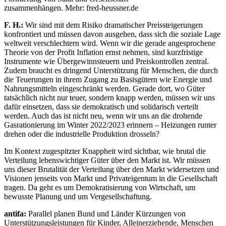
zusammenhängen. Mehr: fred-heussner.de
F. H.:
Wir sind mit dem Risiko dramatischer Preissteigerungen
konfrontiert und müssen davon ausgehen, dass sich die soziale Lage
weltweit verschlechtern wird. Wenn wir die gerade angesprochene
Theorie von der Profit Inflation ernst nehmen, sind kurzfristige
Instrumente wie Übergewinnsteuern und Preiskontrollen zentral.
Zudem braucht es dringend Unterstützung für Menschen, die durch
die Teuerungen in ihrem Zugang zu Basisgütern wie Energie und
Nahrungsmitteln eingeschränkt werden. Gerade dort, wo Güter
tatsächlich nicht nur teuer, sondern knapp werden, müssen wir uns
dafür einsetzen, dass sie demokratisch und solidarisch verteilt
werden. Auch das ist nicht neu, wenn wir uns an die drohende
Gasrationierung im Winter 2022/2023 erinnern – Heizungen runter
drehen oder die industrielle Produktion drosseln?
Im Kontext zugespitzter Knappheit wird sichtbar, wie brutal die
Verteilung lebenswichtiger Güter über den Markt ist. Wir müssen
uns dieser Brutalität der Verteilung über den Markt widersetzen und
Visionen jenseits von Markt und Privateigentum in die Gesellschaft
tragen. Da geht es um Demokratisierung von Wirtschaft, um
bewusste Planung und um Vergesellschaftung.
antifa:
Parallel planen Bund und Länder Kürzungen von
Unterstützungsleistungen für Kinder, Alleinerziehende, Menschen