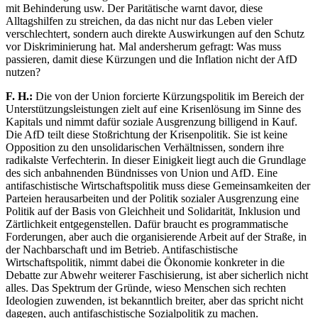
mit Behinderung usw. Der Paritätische warnt davor, diese
Alltagshilfen zu streichen, da das nicht nur das Leben vieler
verschlechtert, sondern auch direkte Auswirkungen auf den Schutz
vor Diskriminierung hat. Mal andersherum gefragt: Was muss
passieren, damit diese Kürzungen und die Inflation nicht der AfD
nutzen?
F. H.:
Die von der Union forcierte Kürzungspolitik im Bereich der
Unterstützungsleistungen zielt auf eine Krisenlösung im Sinne des
Kapitals und nimmt dafür soziale Ausgrenzung billigend in Kauf.
Die AfD teilt diese Stoßrichtung der Krisenpolitik. Sie ist keine
Opposition zu den unsolidarischen Verhältnissen, sondern ihre
radikalste Verfechterin. In dieser Einigkeit liegt auch die Grundlage
des sich anbahnenden Bündnisses von Union und AfD. Eine
antifaschistische Wirtschaftspolitik muss diese Gemeinsamkeiten der
Parteien herausarbeiten und der Politik sozialer Ausgrenzung eine
Politik auf der Basis von Gleichheit und Solidarität, Inklusion und
Zärtlichkeit entgegenstellen. Dafür braucht es programmatische
Forderungen, aber auch die organisierende Arbeit auf der Straße, in
der Nachbarschaft und im Betrieb. Antifaschistische
Wirtschaftspolitik, nimmt dabei die Ökonomie konkreter in die
Debatte zur Abwehr weiterer Faschisierung, ist aber sicherlich nicht
alles. Das Spektrum der Gründe, wieso Menschen sich rechten
Ideologien zuwenden, ist bekanntlich breiter, aber das spricht nicht
dagegen, auch antifaschistische Sozialpolitik zu machen.