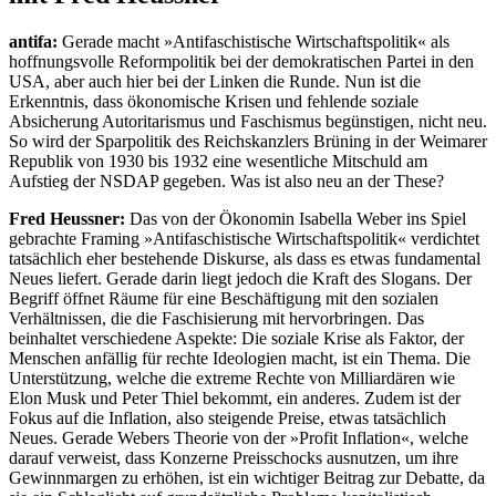
antifa:
Gerade macht »Antifaschistische Wirtschaftspolitik« als
hoffnungsvolle Reformpolitik bei der demokratischen Partei in den
USA, aber auch hier bei der Linken die Runde. Nun ist die
Erkenntnis, dass ökonomische Krisen und fehlende soziale
Absicherung Autoritarismus und Faschismus begünstigen, nicht neu.
So wird der Sparpolitik des Reichskanzlers Brüning in der Weimarer
Republik von 1930 bis 1932 eine wesentliche Mitschuld am
Aufstieg der NSDAP gegeben. Was ist also neu an der These?
Fred Heussner:
Das von der Ökonomin Isabella Weber ins Spiel
gebrachte Framing »Antifaschistische Wirtschaftspolitik« verdichtet
tatsächlich eher bestehende Diskurse, als dass es etwas fundamental
Neues liefert. Gerade darin liegt jedoch die Kraft des Slogans. Der
Begriff öffnet Räume für eine Beschäftigung mit den sozialen
Verhältnissen, die die Faschisierung mit hervorbringen. Das
beinhaltet verschiedene Aspekte: Die soziale Krise als Faktor, der
Menschen anfällig für rechte Ideologien macht, ist ein Thema. Die
Unterstützung, welche die extreme Rechte von Milliardären wie
Elon Musk und Peter Thiel bekommt, ein anderes. Zudem ist der
Fokus auf die Inflation, also steigende Preise, etwas tatsächlich
Neues. Gerade
Webers Theorie von der »Profit Inflation«, welche
darauf verweist, dass Konzerne Preisschocks ausnutzen, um ihre
Gewinnmargen zu erhöhen, ist ein wichtiger Beitrag zur Debatte, da