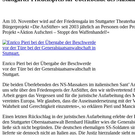
Am 10. November wird auf der Friedensgala im Stuttgarter Theaterhaus
Bürgerprojekt »Die AnStifter« seit 2003 jährlich an Personen oder Pro
Projekt »Aktion Aufschrei – Stoppt den Waffenhandel!«
Enrico Pieri bei der Übergabe der Beschwerde
vor der Türe bei der Generalstaatsanwaltschaft in
Stuttgart.
Die beiden Überlebenden des NS-Massakers im italienischen Sant’ Anna
uns sehr über den Friedenspreis der AnStifter, den wir stellvertreten
Arbeit gegen das Vergessen und für die juristische Aufarbeitung de
vereintes Europa. Wir glauben, dass die Auseinandersetzung mit der V
Wahrheit und Gerechtigkeit einzutreten«, so erklären Pieri und Manci
Einen letzten Rückschlag in der juristischen Aufarbeitung erlebte d
den Stuttgarter Oberstaatsanwalt Bernhard Häußler wies die Generalst
ließe sich nicht begründen. Die deutschen ehemaligen SS-Soldaten sin
lieferte sie dennoch nicht an Italien aus. Die Justiz hierzulande sieh