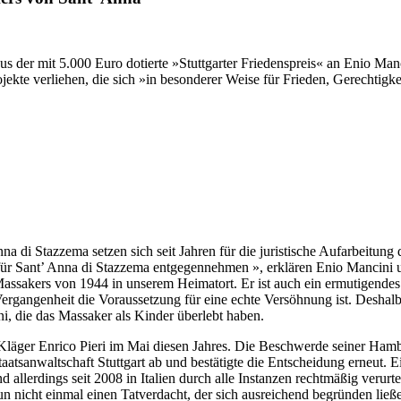
 der mit 5.000 Euro dotierte »Stuttgarter Friedenspreis« an Enio Manci
jekte verliehen, die sich »in besonderer Weise für Frieden, Gerechtigke
 di Stazzema setzen sich seit Jahren für die juristische Aufarbeitung 
d für Sant’ Anna di Stazzema entgegennehmen », erklären Enio Mancini un
s Massakers von 1944 in unserem Heimatort. Er ist auch ein ermutigend
ergangenheit die Voraussetzung für eine echte Versöhnung ist. Deshalb
ni, die das Massaker als Kinder überlebt haben.
er Kläger Enrico Pieri im Mai diesen Jahres. Die Beschwerde seiner Ha
aatsanwaltschaft Stuttgart ab und bestätigte die Entscheidung erneut. E
d allerdings seit 2008 in Italien durch alle Instanzen rechtmäßig veru
t nun nicht einmal einen Tatverdacht, der sich ausreichend begründen li