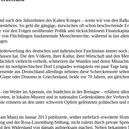
nd nach den Jahrzehnten des Kalten Krieges – wenn wir von den Balka
nlebens. So geht die gängige, inzwischen oft schon beschwörende Erz
von den Folgen neoliberaler Politik und rücksichtslosem Finanzkapit
ehr von Flüchtlingen fundamentale Menschenrechte, während in fast al
ngen.
Niederwerfung des deutschen und italienischen Faschismus immer noch
assen hat. Die den Völkern, ihrer Kultur, ihrer Wirtschaft und den M
rflächlich vielleicht verheilt, schmerzen die Wunden und deren Missac
n im nordgriechischen Dorf Lyngiades wenigstens ein paar Tage lang e
Reisende aus Deutschland allerdings nehmen diese Schreckensorte sel
 Glane oder Distomo in Griechenland, beide vor 70 Jahren, am gleiche
 ein Weiler im Apennin, ein Städtchen in der Bretagne – erfahren all
rten, in lokalen Museen und in nationalen Gedenkstätten der Verbrech
e erinnern an den unter schweren Opfern geleisteten politischen und m
 am Main) im Januar 2013 publizierte, seither mehrfach erweiterte
ng und der Rosa-Luxemburg-Stiftung, nicht zuletzt durch private Spend
n und den Widerstand von damals aufmerksam machen. Neben bekannten 