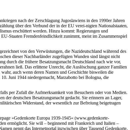
nkriegen nach der Zerschlagung Jugoslawiens in den 1990er Jahren
ählung über den Verbund der in der EU verei-nigten Nationalstaaten,
alismus erschüttert werden. Hinzu kommt: Regierungen und
len EU-Staaten Fremdenfeindlichkeit zunimmt, meist im Zusammenspiel
 gezeichnet von den Verwüstungen, die Nazideutschland während des
enschen dieser Nachbarländer zugefügten Wunden sind längst nicht
htung durch die frühere Besatzungsmacht Deutschland nach wie vor,
rahnen ließ. Das erlittene Unrecht, die Auslöschung ganzer Familien
ten wahr, auch wenn deren Namen und Geschichte bisweilen die
n 10. Juni 1944 niedergemacht, Marzabotto bei Bologna, die
enfalls per Zufall die Aufmerksamkeit von Besuchern oder von Medien.
en der deutschen Besatzungsmacht gedacht. Sie erinnern an Lager,
ilitärischen Widerstand, der wesentlich zur Befreiung beigetragen
 Homepage »Gedenkorte Europa 1939-1945« (www.gedenkorte-
en ermöglicht. Sie will – beginnend mit Frankreich und Italien –
Namen nennt das Internetportal inzwischen über Tausend Gedenkorte.