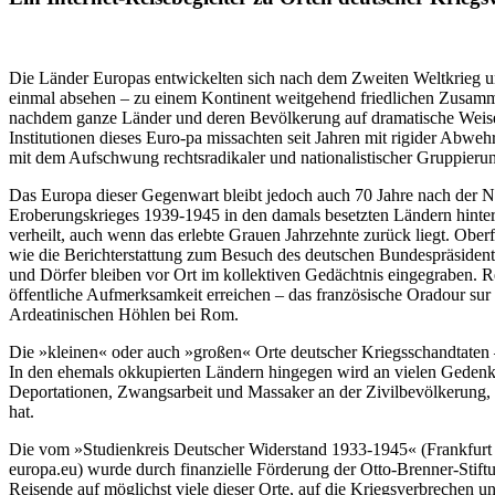
Die Länder Europas entwickelten sich nach dem Zweiten Weltkrieg u
einmal absehen – zu einem Kontinent weitgehend friedlichen Zusamme
nachdem ganze Länder und deren Bevölkerung auf dramatische Weise 
Institutionen dieses Euro-pa missachten seit Jahren mit rigider Abw
mit dem Aufschwung rechtsradikaler und nationalistischer Gruppieru
Das Europa dieser Gegenwart bleibt jedoch auch 70 Jahre nach der 
Eroberungskrieges 1939-1945 in den damals besetzten Ländern hinterl
verheilt, auch wenn das erlebte Grauen Jahrzehnte zurück liegt. Obe
wie die Berichterstattung zum Besuch des deutschen Bundespräsidente
und Dörfer bleiben vor Ort im kollektiven Gedächtnis eingegraben. 
öffentliche Aufmerksamkeit erreichen – das französische Oradour sur
Ardeatinischen Höhlen bei Rom.
Die »kleinen« oder auch »großen« Orte deutscher Kriegsschandtaten –
In den ehemals okkupierten Ländern hingegen wird an vielen Gedenko
Deportationen, Zwangsarbeit und Massaker an der Zivilbevölkerung, si
hat.
Die vom »Studienkreis Deutscher Widerstand 1933-1945« (Frankfurt
europa.eu) wurde durch finanzielle Förderung der Otto-Brenner-Stiftu
Reisende auf möglichst viele dieser Orte, auf die Kriegsverbreche