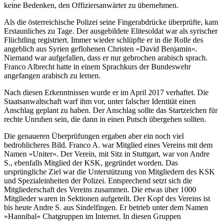
keine Bedenken, den Offiziersanwärter zu übernehmen.
Als die österreichische Polizei seine Fingerabdrücke überprüfte, kam
Erstaunliches zu Tage. Der ausgebildete Elitesoldat war als syrischer
Flüchtling registriert. Immer wieder schlüpfte er in die Rolle des
angeblich aus Syrien geflohenen Christen »David Benjamin«.
Niemand war aufgefallen, dass er nur gebrochen arabisch sprach.
Franco Albrecht hatte in einem Sprachkurs der Bundeswehr
angefangen arabisch zu lernen.
Nach diesen Erkenntnissen wurde er im April 2017 verhaftet. Die
Staatsanwaltschaft warf ihm vor, unter falscher Identität einen
Anschlag geplant zu haben. Der Anschlag sollte das Startzeichen für
rechte Unruhen sein, die dann in einen Putsch übergehen sollten.
Die genaueren Überprüfungen ergaben aber ein noch viel
bedrohlicheres Bild. Franco A. war Mitglied eines Vereins mit dem
Namen »Uniter«. Der Verein, mit Sitz in Stuttgart, war von Andre
S., ebenfalls Mitglied der KSK, gegründet worden. Das
ursprüngliche Ziel war die Unterstützung von Mitgliedern des KSK
und Spezialeinheiten der Polizei. Entsprechend setzt sich die
Mitgliederschaft des Vereins zusammen. Die etwas über 1000
Mitglieder waren in Sektionen aufgeteilt. Der Kopf des Vereins ist
bis heute Andre S. aus Sindelfingen. Er betrieb unter dem Namen
»Hannibal« Chatgruppen im Internet. In diesen Gruppen