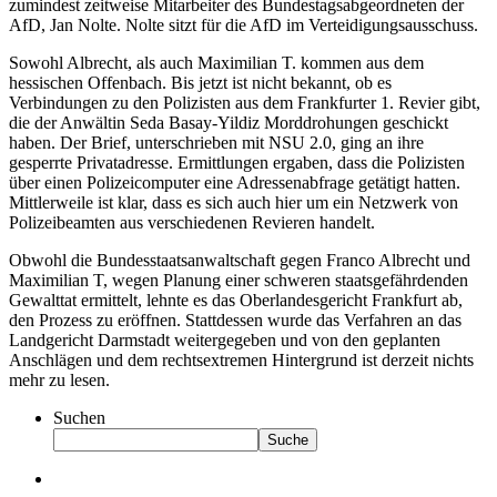
zumindest zeitweise Mitarbeiter des Bundestagsabgeordneten der
AfD, Jan Nolte. Nolte sitzt für die AfD im Verteidigungsausschuss.
Sowohl Albrecht, als auch Maximilian T. kommen aus dem
hessischen Offenbach. Bis jetzt ist nicht bekannt, ob es
Verbindungen zu den Polizisten aus dem Frankfurter 1. Revier gibt,
die der Anwältin Seda Basay-Yildiz Morddrohungen geschickt
haben. Der Brief, unterschrieben mit NSU 2.0, ging an ihre
gesperrte Privatadresse. Ermittlungen ergaben, dass die Polizisten
über einen Polizeicomputer eine Adressenabfrage getätigt hatten.
Mittlerweile ist klar, dass es sich auch hier um ein Netzwerk von
Polizeibeamten aus verschiedenen Revieren handelt.
Obwohl die Bundesstaatsanwaltschaft gegen Franco Albrecht und
Maximilian T, wegen Planung einer schweren staatsgefährdenden
Gewalttat ermittelt, lehnte es das Oberlandesgericht Frankfurt ab,
den Prozess zu eröffnen. Stattdessen wurde das Verfahren an das
Landgericht Darmstadt weitergegeben und von den geplanten
Anschlägen und dem rechtsextremen Hintergrund ist derzeit nichts
mehr zu lesen.
Suchen
Suche