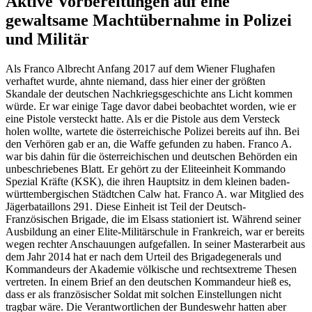
Aktive Vorbereitungen auf eine
gewaltsame Machtübernahme in Polizei
und Militär
Als Franco Albrecht Anfang 2017 auf dem Wiener Flughafen
verhaftet wurde, ahnte niemand, dass hier einer der größten
Skandale der deutschen Nachkriegsgeschichte ans Licht kommen
würde. Er war einige Tage davor dabei beobachtet worden, wie er
eine Pistole versteckt hatte. Als er die Pistole aus dem Versteck
holen wollte, wartete die österreichische Polizei bereits auf ihn. Bei
den Verhören gab er an, die Waffe gefunden zu haben. Franco A.
war bis dahin für die österreichischen und deutschen Behörden ein
unbeschriebenes Blatt. Er gehört zu der Eliteeinheit Kommando
Spezial Kräfte (KSK), die ihren Hauptsitz in dem kleinen baden-
württembergischen Städtchen Calw hat. Franco A. war Mitglied des
Jägerbataillons 291. Diese Einheit ist Teil der Deutsch-
Französischen Brigade, die im Elsass stationiert ist. Während seiner
Ausbildung an einer Elite-Militärschule in Frankreich, war er bereits
wegen rechter Anschauungen aufgefallen. In seiner Masterarbeit aus
dem Jahr 2014 hat er nach dem Urteil des Brigadegenerals und
Kommandeurs der Akademie völkische und rechtsextreme Thesen
vertreten. In einem Brief an den deutschen Kommandeur hieß es,
dass er als französischer Soldat mit solchen Einstellungen nicht
tragbar wäre. Die Verantwortlichen der Bundeswehr hatten aber