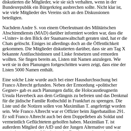
diskutierten die Mitglieder, wie sie sich verhalten, wenn in der
Bundesrepublik ein Bürgerkrieg ausbrechen sollte. Nicht klar ist,
wie viele Mitglieder des Vereins sich an den Diskussionen
beteiligten.
Nachdem Andre S. von einem Oberleutnant des Militärischen
Abschirmdiensts (MAD) darüber informiert worden war, dass die
»Uniter« in den Blick der Staatsanwaltschaft geraten sind, hat er die
Chats gelöscht. Einiges ist allerdings doch an die Öffentlichkeit
gekommen. Die Mitglieder diskutierten darüber, dass sie am Tag X
bekannte Antifaschistinnen und Linke festsetzen und ermorden
wollten. Sie fingen bereits an, Listen mit Namen anzulegen. Wie
weit sie in den Planungen fortgeschritten waren zeigt, dass eine der
Listen 5000 Namen enthält.
Eine solche Liste wurde auch bei einer Hausdurchsuchung bei
Franco Albrecht gefunden. Neben der Ermordung »politischer
Gegner« gab es auch Planungen dafür, die Holocaustleugnerin
Ursula Haverbeck aus dem Gefängnis zu befreien und das Denkmal
für die jüdische Familie Rothschild in Frankfurt zu sprengen. Die
Liste und die Notizen sollen von Maximilian T. angefertigt worden
sein. Wie Franco Albrecht war er Offizier beim Jägerbataillon 291.
Er soll Franco Albrecht auch bei dem Doppelleben als Soldat und
vermeintlich Geflüchtetem geholfen haben. Maximilian T. ist
außerdem Mitglied der AfD und der Jungen Alternative und war