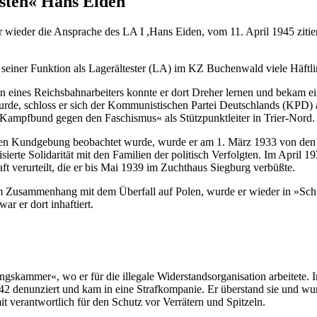
sten« Hans Eiden
ieder die Ansprache des LA I ,Hans Eiden, vom 11. April 1945 zitiert:
einer Funktion als Lagerältester (LA) im KZ Buchenwald viele Häftli
eines Reichsbahnarbeiters konnte er dort Dreher lernen und bekam ei
 wurde, schloss er sich der Kommunistischen Partei Deutschlands (KPD)
Kampfbund gegen den Faschismus« als Stützpunktleiter in Trier-Nord.
chen Kundgebung beobachtet wurde, wurde er am 1. März 1933 von den
sierte Solidarität mit den Familien der politisch Verfolgten. Im Apri
verurteilt, die er bis Mai 1939 im Zuchthaus Siegburg verbüßte.
, im Zusammenhang mit dem Überfall auf Polen, wurde er wieder in »
r er dort inhaftiert.
skammer«, wo er für die illegale Widerstandsorganisation arbeitete.
42 denunziert und kam in eine Strafkompanie. Er überstand sie und wur
t verantwortlich für den Schutz vor Verrätern und Spitzeln.