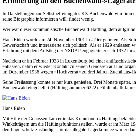
Erinnerung an den Buchenwald-»Lageräte
In Darstellungen zur Selbstbefreiung des KZ Buchenwald wird immer w
seine Biographie informieren will, findet wenig.
Wer war dieser kommunistische Buchenwald-Häftling, dem aufgrund s
Hans Eiden wurde am 24. November 1901 in -Trier geboren. Als Sohn 
Gewerkschaft und interessierte sich politisch. Als er 1929 entlassen
Erfahrung mit dem Aufstieg der NSDAP engagierte er sich 1932 im »
Nachdem er im Februar 1933 in Luxemburg bei einer antifaschistis
entlassen, nahm er wieder Kontakt zu seinen Genossen auf und organi
im Dezember 1936 wegen »Hochverrat« zu drei Jahren Zuchthaus-Haft 
Seine Freilassung konnte er nur kurz genießen. Drei Monate später
Buchenwald eingeliefert (Häftlingsnummer 6222). Fünfeinhalb Jahre wa
Hans Eiden
Mit Hilfe der Genossen kam er in das Kommando »Häftlingsbekleidung
Winkelträgern um die Häftlingsfunktionsstellen, wurde er im März 19
den Lagerschutz zuständig – für das illegale Lagerkomitee war er dami