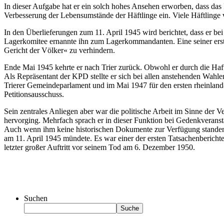
In dieser Aufgabe hat er ein solch hohes Ansehen erworben, dass das 
Verbesserung der Lebensumstände der Häftlinge ein. Viele Häftlinge 
In den Überlieferungen zum 11. April 1945 wird berichtet, dass er be
Lagerkomitee ernannte ihn zum Lagerkommandanten. Eine seiner er
Gericht der Völker« zu verhindern.
Ende Mai 1945 kehrte er nach Trier zurück. Obwohl er durch die Haftz
Als Repräsentant der KPD stellte er sich bei allen anstehenden Wahlen
Trierer Gemeindeparlament und im Mai 1947 für den ersten rheinland-
Petitionsausschuss.
Sein zentrales Anliegen aber war die politische Arbeit im Sinne der
hervorging. Mehrfach sprach er in dieser Funktion bei Gedenkveranst
Auch wenn ihm keine historischen Dokumente zur Verfügung standen, li
am 11. April 1945 mündete. Es war einer der ersten Tatsachenberich
letzter großer Auftritt vor seinem Tod am 6. Dezember 1950.
Suchen
Suche