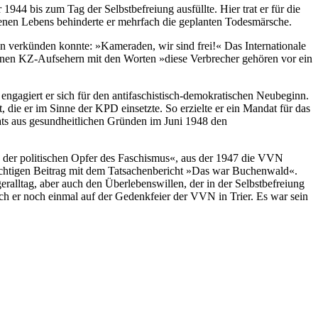
944 bis zum Tag der Selbstbefreiung ausfüllte. Hier trat er für die
genen Lebens behinderte er mehrfach die geplanten Todesmärsche.
en verkünden konnte: »Kameraden, wir sind frei!« Das Internationale
en KZ-Aufsehern mit den Worten »diese Verbrecher gehören vor ein
engagiert er sich für den antifaschistisch-demokratischen Neubeginn.
 die er im Sinne der KPD einsetzte. So erzielte er ein Mandat für das
dats aus gesundheitlichen Gründen im Juni 1948 den
ng der politischen Opfer des Faschismus«, aus der 1947 die VVN
 wichtigen Beitrag mit dem Tatsachenbericht »Das war Buchenwald«.
ralltag, aber auch den Überlebenswillen, der in der Selbstbefreiung
h er noch einmal auf der Gedenkfeier der VVN in Trier. Es war sein