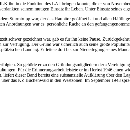
ILK ihn in die Funktion des LA I bringen konnte, die er von November 1
verdankten seinem mutigen Einsatz ihr Leben. Unter Einsatz seines ei
i dem Sturmtrupp war, der das Haupttor geöffnet hat und allen Häftling
sten Anordnungen war es, persönliche Rache an den gefangengenommen
eit schwer gezeichnet war, gab es für ihn keine Pause. Zurückgekehrt 
 zur Verfügung. Der Grund war sicherlich auch seine große Popularität,
pfälzischen Landtag. Er leitete dort bis zur Niederlegung seines Man
 Verfolgten. So gehörte er zu den Gründungsmitgliedern der »Vereinigu
altungen. Für die Erinnerungsarbeit leistete er im Herbst 1946 einen
efert dieser Band bereits eine substanzielle Aufklärung über den Lage
te über das KZ Buchenwald in den Westzonen. Im September 1948 sprac