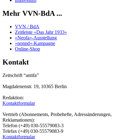
Impressum
Mehr VVN-BdA ...
VVN / BdA
Zeitleiste »Das Jahr 1933«
»Neofa«-Ausstellung
»nonpd«-Kampagne
Online-Shop
Kontakt
Zeitschrift “antifa”
Magdalenenstr. 19, 10365 Berlin
Redaktion:
Kontaktformular
Vertrieb (Abonnements, Probehefte, Adressänderungen,
Reklamationen):
Telefon (+49) 030-55579083-3
Telefax (+49) 030-55579083-9
Kontaktformular