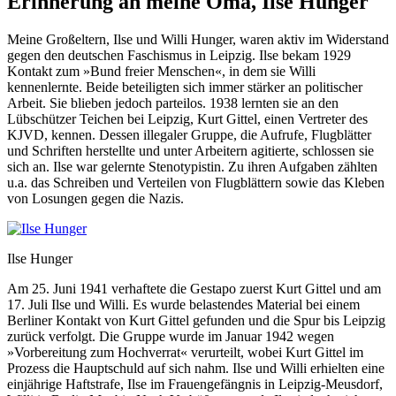
Erinnerung an meine Oma, Ilse Hunger
Meine Großeltern, Ilse und Willi Hunger, waren aktiv im Widerstand
gegen den deutschen Faschismus in Leipzig. Ilse bekam 1929
Kontakt zum »Bund freier Menschen«, in dem sie Willi
kennenlernte. Beide beteiligten sich immer stärker an politischer
Arbeit. Sie blieben jedoch parteilos. 1938 lernten sie an den
Lübschützer Teichen bei Leipzig, Kurt Gittel, einen Vertreter des
KJVD, kennen. Dessen illegaler Gruppe, die Aufrufe, Flugblätter
und Schriften herstellte und unter Arbeitern agitierte, schlossen sie
sich an. Ilse war gelernte Stenotypistin. Zu ihren Aufgaben zählten
u.a. das Schreiben und Verteilen von Flugblättern sowie das Kleben
von Losungen gegen die Nazis.
Ilse Hunger
Am 25. Juni 1941 verhaftete die Gestapo zuerst Kurt Gittel und am
17. Juli Ilse und Willi. Es wurde belastendes Material bei einem
Berliner Kontakt von Kurt Gittel gefunden und die Spur bis Leipzig
zurück verfolgt. Die Gruppe wurde im Januar 1942 wegen
»Vorbereitung zum Hochverrat« verurteilt, wobei Kurt Gittel im
Prozess die Hauptschuld auf sich nahm. Ilse und Willi erhielten eine
einjährige Haftstrafe, Ilse im Frauengefängnis in Leipzig-Meusdorf,