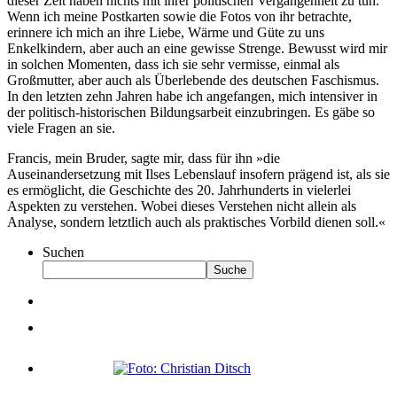
dieser Zeit haben nichts mit ihrer politischen Vergangenheit zu tun.
Wenn ich meine Postkarten sowie die Fotos von ihr betrachte,
erinnere ich mich an ihre Liebe, Wärme und Güte zu uns
Enkelkindern, aber auch an eine gewisse Strenge. Bewusst wird mir
in solchen Momenten, dass ich sie sehr vermisse, einmal als
Großmutter, aber auch als Überlebende des deutschen Faschismus.
In den letzten zehn Jahren habe ich angefangen, mich intensiver in
der politisch-historischen Bildungsarbeit einzubringen. Es gäbe so
viele Fragen an sie.
Francis, mein Bruder, sagte mir, dass für ihn »die
Auseinandersetzung mit Ilses Lebenslauf insofern prägend ist, als sie
es ermöglicht, die Geschichte des 20. Jahrhunderts in vielerlei
Aspekten zu verstehen. Wobei dieses Verstehen nicht allein als
Analyse, sondern letztlich auch als praktisches Vorbild dienen soll.«
Suchen
Suche