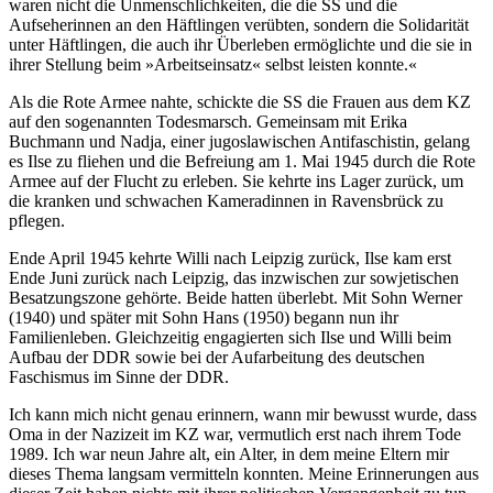
waren nicht die Unmenschlichkeiten, die die SS und die
Aufseherinnen an den Häftlingen verübten, sondern die Solidarität
unter Häftlingen, die auch ihr Überleben ermöglichte und die sie in
ihrer Stellung beim »Arbeitseinsatz« selbst leisten konnte.«
Als die Rote Armee nahte, schickte die SS die Frauen aus dem KZ
auf den sogenannten Todesmarsch. Gemeinsam mit Erika
Buchmann und Nadja, einer jugoslawischen Antifaschistin, gelang
es Ilse zu fliehen und die Befreiung am 1. Mai 1945 durch die Rote
Armee auf der Flucht zu erleben. Sie kehrte ins Lager zurück, um
die kranken und schwachen Kameradinnen in Ravensbrück zu
pflegen.
Ende April 1945 kehrte Willi nach Leipzig zurück, Ilse kam erst
Ende Juni zurück nach Leipzig, das inzwischen zur sowjetischen
Besatzungszone gehörte. Beide hatten überlebt. Mit Sohn Werner
(1940) und später mit Sohn Hans (1950) begann nun ihr
Familienleben. Gleichzeitig engagierten sich Ilse und Willi beim
Aufbau der DDR sowie bei der Aufarbeitung des deutschen
Faschismus im Sinne der DDR.
Ich kann mich nicht genau erinnern, wann mir bewusst wurde, dass
Oma in der Nazizeit im KZ war, vermutlich erst nach ihrem Tode
1989. Ich war neun Jahre alt, ein Alter, in dem meine Eltern mir
dieses Thema langsam vermitteln konnten. Meine Erinnerungen aus