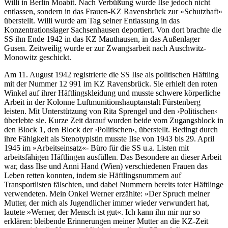
Willi in Berlin Moabit. Nach Verbüßung wurde Ilse jedoch nicht
entlassen, sondern in das Frauen-KZ Ravensbrück zur »Schutzhaft«
überstellt. Willi wurde am Tag seiner Entlassung in das
Konzentrationslager Sachsenhausen deportiert. Von dort brachte die
SS ihn Ende 1942 in das KZ Mauthausen, in das Außenlager
Gusen. Zeitweilig wurde er zur Zwangsarbeit nach Auschwitz-
Monowitz geschickt.
Am 11. August 1942 registrierte die SS Ilse als politischen Häftling
mit der Nummer 12 991 im KZ Ravensbrück. Sie erhielt den roten
Winkel auf ihrer Häftlingskleidung und musste schwere körperliche
Arbeit in der Kolonne Luftmunitionshauptanstalt Fürstenberg
leisten. Mit Unterstützung von Rita Sprengel und den ›Politischen‹
überlebte sie. Kurze Zeit darauf wurden beide vom Zugangsblock in
den Block 1, den Block der ›Politischen‹, überstellt. Bedingt durch
ihre Fähigkeit als Stenotypistin musste Ilse von 1943 bis 29. April
1945 im »Arbeitseinsatz«- Büro für die SS u.a. Listen mit
arbeitsfähigen Häftlingen ausfüllen. Das Besondere an dieser Arbeit
war, dass Ilse und Anni Hand (Wien) verschiedenen Frauen das
Leben retten konnten, indem sie Häftlingsnummern auf
Transportlisten fälschten, und dabei Nummern bereits toter Häftlinge
verwendeten. Mein Onkel Werner erzählte: »Der Spruch meiner
Mutter, der mich als Jugendlicher immer wieder verwundert hat,
lautete »Werner, der Mensch ist gut«. Ich kann ihn mir nur so
erklären: bleibende Erinnerungen meiner Mutter an die KZ-Zeit