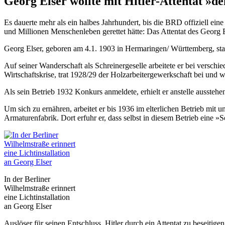
Georg Elser wollte mit Hitler-Attentat »d
Es dauerte mehr als ein halbes Jahrhundert, bis die BRD offiziell ein
und Millionen Menschenleben gerettet hätte: Das Attentat des Georg
Georg Elser, geboren am 4.1. 1903 in Hermaringen/ Württemberg, stamm
Auf seiner Wanderschaft als Schreinergeselle arbeitete er bei versch
Wirtschaftskrise, trat 1928/29 der Holzarbeitergewerkschaft bei un
Als sein Betrieb 1932 Konkurs anmeldete, erhielt er anstelle ausst
Um sich zu ernähren, arbeitet er bis 1936 im elterlichen Betrieb mit 
Armaturenfabrik. Dort erfuhr er, dass selbst in diesem Betrieb eine 
In der Berliner
Wilhelmstraße erinnert
eine Lichtinstallation
an Georg Elser
Auslöser für seinen Entschluss, Hitler durch ein Attentat zu besei