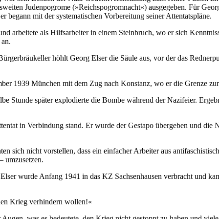
sweiten Judenpogrome (»Reichspogromnacht«) ausgegeben. Für Georg El
r begann mit der systematischen Vorbereitung seiner Attentatspläne.
 und arbeitete als Hilfsarbeiter in einem Steinbruch, wo er sich Kennt
 an.
rgerbräukeller höhlt Georg Elser die Säule aus, vor der das Rednerpu
vember 1939 München mit dem Zug nach Konstanz, wo er die Grenze zur 
e Stunde später explodierte die Bombe während der Nazifeier. Ergebnis
ttentat in Verbindung stand. Er wurde der Gestapo übergeben und die N
ten sich nicht vorstellen, dass ein einfacher Arbeiter aus antifaschist
 – umzusetzen.
g Elser wurde Anfang 1941 in das KZ Sachsenhausen verbracht und ka
 den Krieg verhindern wollen!«
 Augen, was es bedeutete, den Krieg nicht gestoppt zu haben und viel