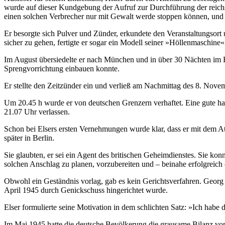
wurde auf dieser Kundgebung der Aufruf zur Durchführung der reich
einen solchen Verbrecher nur mit Gewalt werde stoppen können, und e
Er besorgte sich Pulver und Zünder, erkundete den Veranstaltungsort
sicher zu gehen, fertigte er sogar ein Modell seiner »Höllenmaschine«
Im August übersiedelte er nach München und in über 30 Nächten im Bü
Sprengvorrichtung einbauen konnte.
Er stellte den Zeitzünder ein und verließ am Nachmittag des 8. No
Um 20.45 h wurde er von deutschen Grenzern verhaftet. Eine gute halb
21.07 Uhr verlassen.
Schon bei Elsers ersten Vernehmungen wurde klar, dass er mit dem A
später in Berlin.
Sie glaubten, er sei ein Agent des britischen Geheimdienstes. Sie konn
solchen Anschlag zu planen, vorzubereiten und – beinahe erfolgreich
Obwohl ein Geständnis vorlag, gab es kein Gerichtsverfahren. Geor
April 1945 durch Genickschuss hingerichtet wurde.
Elser formulierte seine Motivation in dem schlichten Satz: »Ich habe
Im Mai 1945 hatte die deutsche Bevölkerung die grausame Bilanz vor