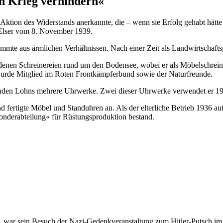
en Krieg verhindern«
e Aktion des Widerstands anerkannte, die – wenn sie Erfolg gehabt hätte
 Elser vom 8. November 1939.
te aus ärmlichen Verhältnissen. Nach einer Zeit als Landwirtschaftsgehi
iedenen Schreinereien rund um den Bodensee, wobei er als Möbelschreine
d wurde Mitglied im Roten Frontkämpferbund sowie der Naturfreunde.
ehenden Lohns mehrere Uhrwerke. Zwei dieser Uhrwerke verwendet er 1
und fertigte Möbel und Standuhren an. Als der elterliche Betrieb 1936 a
»Sonderabteilung« für Rüstungsproduktion bestand.
tigen, war sein Besuch der Nazi-Gedenkveranstaltung zum Hitler-Putsch