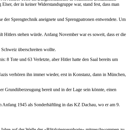
ser, der in keiner Widerstandsgruppe war, stand fest, dass man
nisse der Sprengtechnik aneignete und Sprengpatronen entwendete. Um
lt Hitlers stehen würde. Anfang November war es soweit, dass er die
Schweiz überschreiten wollte.
: 8 Tote und 63 Verletzte, aber Hitler hatte den Saal bereits um
azis verhören ihn immer wieder, erst in Konstanz, dann in München,
ischer Grundüberzeugung bereit und in der Lage sein könnte, einen
m Anfang 1945 als Sonderhäftling in das KZ Dachau, wo er am 9.
e Jahre auf der Welle der »Blitzkriegseuphorie« mitgeschwommen zu