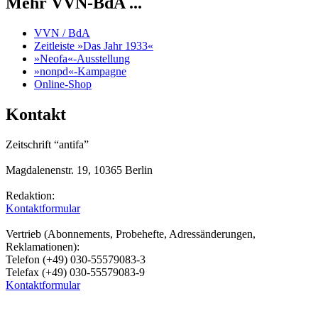
Mehr VVN-BdA ...
VVN / BdA
Zeitleiste »Das Jahr 1933«
»Neofa«-Ausstellung
»nonpd«-Kampagne
Online-Shop
Kontakt
Zeitschrift “antifa”
Magdalenenstr. 19, 10365 Berlin
Redaktion:
Kontaktformular
Vertrieb (Abonnements, Probehefte, Adressänderungen,
Reklamationen):
Telefon (+49) 030-55579083-3
Telefax (+49) 030-55579083-9
Kontaktformular