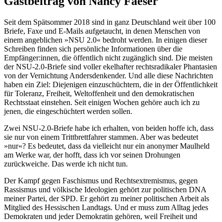
Gastbeitrag von Nancy Faeser
Seit dem Spätsommer 2018 sind in ganz Deutschland weit über 100
Briefe, Faxe und E-Mails aufgetaucht, in denen Menschen von
einem angeblichen »NSU 2.0« bedroht werden. In einigen dieser
Schreiben finden sich persönliche Informationen über die
Empfänger:innen, die öffentlich nicht zugänglich sind. Die meisten
der NSU-2.0-Briefe sind voller ekelhafter rechtsradikaler Phantasien
von der Vernichtung Andersdenkender. Und alle diese Nachrichten
haben ein Ziel: Diejenigen einzuschüchtern, die in der Öffentlichkeit
für Toleranz, Freiheit, Weltoffenheit und den demokratischen
Rechtsstaat einstehen. Seit einigen Wochen gehöre auch ich zu
jenen, die eingeschüchtert werden sollen.
Zwei NSU-2.0-Briefe habe ich erhalten, von beiden hoffe ich, dass
sie nur von einem Trittbrettfahrer stammen. Aber was bedeutet
»nur«? Es bedeutet, dass da vielleicht nur ein anonymer Maulheld
am Werke war, der hofft, dass ich vor seinen Drohungen
zurückweiche. Das werde ich nicht tun.
Der Kampf gegen Faschismus und Rechtsextremismus, gegen
Rassismus und völkische Ideologien gehört zur politischen DNA
meiner Partei, der SPD. Er gehört zu meiner politischen Arbeit als
Mitglied des Hessischen Landtags. Und er muss zum Alltag jedes
Demokraten und jeder Demokratin gehören, weil Freiheit und