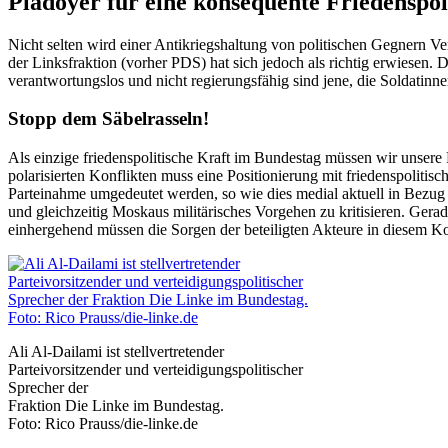
Plädoyer für eine konsequente Friedenspol
Nicht selten wird einer Antikriegshaltung von politischen Gegnern V
der Linksfraktion (vorher PDS) hat sich jedoch als richtig erwiesen. Di
verantwortungslos und nicht regierungsfähig sind jene, die Soldatinne
Stopp dem Säbelrasseln!
Als einzige friedenspolitische Kraft im Bundestag müssen wir unser
polarisierten Konflikten muss eine Positionierung mit friedenspolitisc
Parteinahme umgedeutet werden, so wie dies me­dial aktuell in Bezug 
und gleichzeitig Moskaus militärisches Vorgehen zu kritisieren. Gera
einhergehend müssen die Sorgen der beteiligten Akteure in diesem K
Ali Al-Dailami ist stellvertretender
Parteivorsitzender und verteidigungspolitischer
Sprecher der
Fraktion Die Linke im Bundestag.
Foto: Rico Prauss/die-linke.de