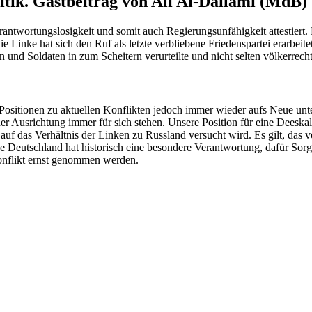
itik. Gastbeitrag von Ali Al-Dailami (MdB)
erantwortungslosigkeit und somit auch Regierungsunfähigkeit attestie
e Linke hat sich den Ruf als letzte verbliebene Friedenspartei erarbeite
n und Soldaten in zum Scheitern verurteilte und nicht selten völkerrec
e Positionen zu aktuellen Konflikten jedoch immer wieder aufs Neue u
her Ausrichtung immer für sich stehen. Unsere Position für eine Deeskal
auf das Verhältnis der Linken zu Russland versucht wird. Es gilt, das
de Deutschland hat historisch eine besondere Verantwortung, dafür Sor
onflikt ernst genommen werden.