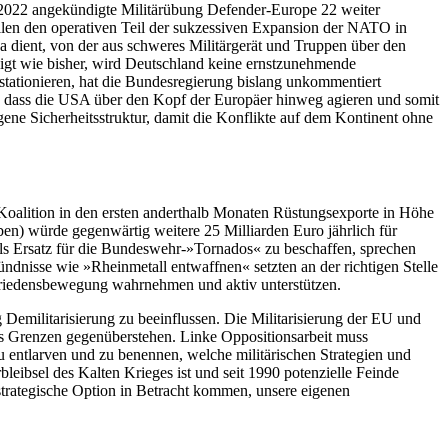
i 2022 angekündigte Militärübung Defender-Europe 22 weiter
llen den operativen Teil der sukzessiven Expansion der NATO in
a dient, von der aus schweres Militärgerät und Truppen über den
iligt wie bisher, wird Deutschland keine ernstzunehmende
tationieren, hat die Bundesregierung bislang unkommentiert
, dass die USA über den Kopf der Europäer hinweg agieren und somit
ene Sicherheitsstruktur, damit die Konflikte auf dem Kontinent ohne
-Koalition in den ersten anderthalb Monaten Rüstungsexporte in Höhe
n) würde gegenwärtig weitere 25 Milliarden Euro jährlich für
ls Ersatz für die Bundeswehr-»Tornados« zu beschaffen, sprechen
dnisse wie »Rheinmetall entwaffnen« setzten an der richtigen Stelle
e Friedensbewegung wahrnehmen und aktiv unterstützen.
Demilitarisierung zu beeinflussen. Die Militarisierung der EU und
as Grenzen gegenüberstehen. Linke Oppositionsarbeit muss
u entlarven und zu benennen, welche militärischen Strategien und
leibsel des Kalten Krieges ist und seit 1990 potenzielle Feinde
ostrategische Option in Betracht kommen, unsere eigenen