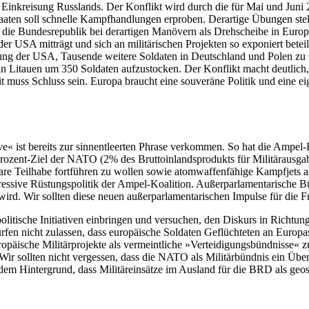
en Einkreisung Russlands. Der Konflikt wird durch die für Mai und Jun
aaten soll schnelle Kampfhandlungen erproben. Derartige Übungen ste
a die Bundesrepublik bei derartigen Manövern als Drehscheibe in Europ
der USA mitträgt und sich an militärischen Projekten so exponiert bete
ng der USA, Tausende weitere Soldaten in Deutschland und Polen zu s
 Litauen um 350 Soldaten aufzustocken. Der Konflikt macht deutlich
 muss Schluss sein. Europa braucht eine souveräne Politik und eine eig
ve« ist bereits zur sinnentleerten Phrase verkommen. So hat die Ampel
ozent-Ziel der NATO (2% des Bruttoinlandsprodukts für Militärausgabe
re Teilhabe fortführen zu wollen sowie atomwaffenfähige Kampfjets a
ssive Rüstungspolitik der Ampel-Koalition. Außerparlamentarische Bün
t wird. Wir sollten diese neuen außerparlamentarischen Impulse für di
tische Initiativen einbringen und versuchen, den Diskurs in Richtung 
rfen nicht zulassen, dass europäische Soldaten Geflüchteten an Europ
opäische Militärprojekte als vermeintliche »Verteidigungsbündnisse« z
Wir sollten nicht vergessen, dass die NATO als Militärbündnis ein Überb
r dem Hintergrund, dass Militäreinsätze im Ausland für die BRD als ge