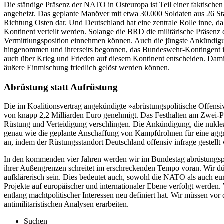
Die ständige Präsenz der NATO in Osteuropa ist Teil einer faktisch
angeheizt. Das geplante Manöver mit etwa 30.000 Soldaten aus 26 St
Richtung Osten dar. Und Deutschland hat eine zentrale Rolle inne, d
Kontinent verteilt werden. Solange die BRD die militärische Präsenz 
Vermittlungsposition einnehmen können. Auch die jüngste Ankündigu
hingenommen und ihrerseits begonnen, das Bundeswehr-Kontingent in
auch über Krieg und Frieden auf diesem Kontinent entscheiden. Damit
äußere Einmischung friedlich gelöst werden können.
Abrüstung statt Aufrüstung
Die im Koalitionsvertrag angekündigte »abrüstungspolitische Offensi
von knapp 2,2 Milliarden Euro genehmigt. Das Festhalten am Zwei-Pr
Rüstung und Verteidigung verschlingen. Die Ankündigung, die nuklea
genau wie die geplante Anschaffung von Kampfdrohnen für eine aggre
an, indem der Rüstungsstandort Deutschland offensiv infrage gestell
In den kommenden vier Jahren werden wir im Bundestag abrüstungspoli
ihrer Außengrenzen schreitet im erschreckenden Tempo voran. Wir dü
aufklärerisch sein. Dies bedeutet auch, sowohl die NATO als auch eur
Projekte auf europäischer und internationaler Ebene verfolgt werden. 
entlang machtpolitischer Interessen neu definiert hat. Wir müssen vo
antimilitaristischen Analysen erarbeiten.
Suchen