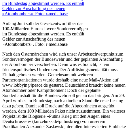
Anfang Juni soll der Gesetzentwurf über das
100-Milliarden Euro schwere Sondervermögen
im Bundestag abgestimmt werden. Es enthält
Gelder zur Anschaffung des neuen
»Atombombers«. Foto: r-mediabase
Nach den Ostermärschen wird sich unser Arbeitsschwerpunkt zum
Sondervermögen der Bundeswehr und der geplanten Anschaffung
der Atombomber verschieben. Denn was es braucht, ist ein
friedenspolitisches Umdenken: Der Aufrüstungsmentalität muss
Einhalt geboten werden. Gemeinsam mit weiteren
Partnerorganisationen wurde deshalb eine neue Mail-Aktion auf
www.lobbying4peace.de gestaret. Deutschland braucht keine neuen
Atombomber oder Kampfdrohnen! Doch der geplante
Sonderhaushalt für die Bundeswehr soll genau das bringen. Am 29.
April wird es im Bundestag nach aktuellem Stand die erste Lesung
dazu geben. Damit soll Druck auf die Abgeordneten ausgeübt
werden, dem 100 Milliarden Paket nicht zuzustimmen. Ein weiteres
Projekt ist die Blogserie »Putins Krieg mit den Augen eines
Deutschrussen« (kurzelinks.de/putinskrieg) von unserem
Praktikanten Alexander Zaslawski, der allen Interessierten Einblicke