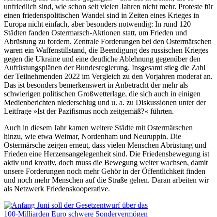
unfriedlich sind, wie schon seit vielen Jahren nicht mehr. Proteste für
einen friedenspolitischen Wandel sind in Zeiten eines Krieges in
Europa nicht einfach, aber besonders notwendig: In rund 120
Städten fanden Ostermarsch-Aktionen statt, um Frieden und
Abrüstung zu fordern. Zentrale Forderungen bei den Ostermärschen
waren ein Waffenstillstand, die Beendigung des russischen Krieges
gegen die Ukraine und eine deutliche Ablehnung gegenüber den
Aufrüstungsplänen der Bundesregierung. Insgesamt stieg die Zahl
der Teilnehmenden 2022 im Vergleich zu den Vorjahren moderat an.
Das ist besonders bemerkenswert in Anbetracht der mehr als
schwierigen politischen Großwetterlage, die sich auch in einigen
Medienberichten niederschlug und u. a. zu Diskussionen unter der
Leitfrage »Ist der Pazifismus noch zeitgemäß?« führten.
Auch in diesem Jahr kamen weitere Städte mit Ostermärschen
hinzu, wie etwa Weimar, Nordenham und Neuruppin. Die
Ostermärsche zeigen erneut, dass vielen Menschen Abrüstung und
Frieden eine Herzensangelegenheit sind. Die Friedensbewegung ist
aktiv und kreativ, doch muss die Bewegung weiter wachsen, damit
unsere Forderungen noch mehr Gehör in der Öffentlichkeit finden
und noch mehr Menschen auf die Straße gehen. Daran arbeiten wir
als Netzwerk Friedenskooperative.