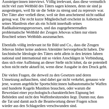
Aussteiger:innen interviewt. Völlig irrelevant, dass diese vermutlich
nicht viel zum Weltbild des Täters sagen können, denn sie sind ja
ausgestiegen, weil für sie die Sekte zu streng und zu repressiv war.
Der Täter aber verließ diese, weil sie ihm anscheinend nicht radikal
genug war. Die recht kurze Mitgliedschaft erscheint in Anbetracht
seines Manifests eher als ein Schritt innerhalb seines
Radikalisierungsprozesses, und das zugegebenermaßen
problematische Weltbild der Zeugen Jehovas schien nur einen
Bruchteil seines Weltbilds auszumachen.
Ebenfalls völlig irrelevant ist für Bild und Co., dass die Zeugen
Jehovas bisher keine anderen Attentäter hervorgebracht haben. Die
faschistische Ideologie des Täters steht allein in den letzten Jahren
national und international mit so vielen Anschlägen in Verbindung,
dass sich eine Auflistung an dieser Stelle nicht lohnt, da sie potentiell
schon nicht mehr aktuell ist, wenn diese Ausgabe in den Druck geht.
Die vielen Fragen, die derweil zu den Gesetzen und deren
Umsetzung auftauchten, sind dabei gar nicht verkehrt, genauso wie
jene, warum angebliche Sportschütz:innen halbautomatische Waffen
und hunderte Kugeln Munition brauchen, oder warum die
Beweislast einer psychologisch-charakterlichen Eignung bei
Behörden und nicht den Waffenbesitzenden liegt. Dumm nur, dass
die Tat und damit auch die Beantwortung dieser Fragen schon
wieder aus den Schlagzeilen verschwunden sind.