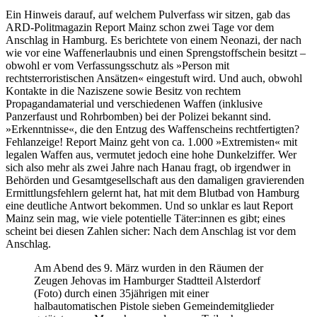
Ein Hinweis darauf, auf welchem Pulverfass wir sitzen, gab das
ARD-Politmagazin Report Mainz schon zwei Tage vor dem
Anschlag in Hamburg. Es berichtete von einem Neonazi, der nach
wie vor eine Waffenerlaubnis und einen Sprengstoffschein besitzt –
obwohl er vom Verfassungsschutz als »Person mit
rechtsterroristischen Ansätzen« eingestuft wird. Und auch, obwohl
Kontakte in die Naziszene sowie Besitz von rechtem
Propagandamaterial und verschiedenen Waffen (inklusive
Panzerfaust und Rohrbomben) bei der Polizei bekannt sind.
»Erkenntnisse«, die den Entzug des Waffenscheins rechtfertigten?
Fehlanzeige! Report Mainz geht von ca. 1.000 »Extremisten« mit
legalen Waffen aus, vermutet jedoch eine hohe Dunkelziffer. Wer
sich also mehr als zwei Jahre nach Hanau fragt, ob irgendwer in
Behörden und Gesamtgesellschaft aus den damaligen gravierenden
Ermittlungsfehlern gelernt hat, hat mit dem Blutbad von Hamburg
eine deutliche Antwort bekommen. Und so unklar es laut Report
Mainz sein mag, wie viele potentielle Täter:innen es gibt; eines
scheint bei diesen Zahlen sicher: Nach dem Anschlag ist vor dem
Anschlag.
Am Abend des 9. März wurden in den Räumen der
Zeugen Jehovas im Hamburger Stadtteil Alsterdorf
(Foto) durch einen 35jährigen mit einer
halbautomatischen Pistole sieben Gemeindemitglieder