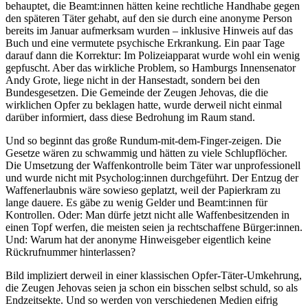
behauptet, die Beamt:innen hätten keine rechtliche Handhabe gegen
den späteren Täter gehabt, auf den sie durch eine anonyme Person
bereits im Januar aufmerksam wurden – inklusive Hinweis auf das
Buch und eine vermutete psychische Erkrankung. Ein paar Tage
darauf dann die Korrektur: Im Polizeiapparat wurde wohl ein wenig
gepfuscht. Aber das wirkliche Problem, so Hamburgs Innensenator
Andy Grote, liege nicht in der Hansestadt, sondern bei den
Bundesgesetzen. Die Gemeinde der Zeugen Jehovas, die die
wirklichen Opfer zu beklagen hatte, wurde derweil nicht einmal
darüber informiert, dass diese Bedrohung im Raum stand.
Und so beginnt das große Rundum-mit-dem-Finger-zeigen. Die
Gesetze wären zu schwammig und hätten zu viele Schlupflöcher.
Die Umsetzung der Waffenkontrolle beim Täter war unprofessionell
und wurde nicht mit Psycholog:innen durchgeführt. Der Entzug der
Waffenerlaubnis wäre sowieso geplatzt, weil der Papierkram zu
lange dauere. Es gäbe zu wenig Gelder und Beamt:innen für
Kontrollen. Oder: Man dürfe jetzt nicht alle Waffenbesitzenden in
einen Topf werfen, die meisten seien ja rechtschaffene Bürger:innen.
Und: Warum hat der anonyme Hinweisgeber eigentlich keine
Rückrufnummer hinterlassen?
Bild impliziert derweil in einer klassischen Opfer-Täter-Umkehrung,
die Zeugen Jehovas seien ja schon ein bisschen selbst schuld, so als
Endzeitsekte. Und so werden von verschiedenen Medien eifrig