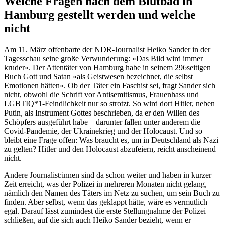
Welche Fragen nach dem Blutbad in
Hamburg gestellt werden und welche
nicht
Am 11. März offenbarte der NDR-Journalist Heiko Sander in der
Tagesschau seine große Verwunderung: »Das Bild wird immer
kruder«. Der Attentäter von Hamburg habe in seinem 296seitigen
Buch Gott und Satan »als Geistwesen bezeichnet, die selbst
Emotionen hätten«. Ob der Täter ein Faschist sei, fragt Sander sich
nicht, obwohl die Schrift vor Antisemitismus, Frauenhass und
LGBTIQ*1-Feindlichkeit nur so strotzt. So wird dort Hitler, neben
Putin, als Instrument Gottes beschrieben, da er den Willen des
Schöpfers ausgeführt habe – darunter fallen unter anderem die
Covid-Pandemie, der Ukrainekrieg und der Holocaust. Und so
bleibt eine Frage offen: Was braucht es, um in Deutschland als Nazi
zu gelten? Hitler und den Holocaust abzufeiern, reicht anscheinend
nicht.
Andere Journalist:innen sind da schon weiter und haben in kurzer
Zeit erreicht, was der Polizei in mehreren Monaten nicht gelang,
nämlich den Namen des Täters im Netz zu suchen, um sein Buch zu
finden. Aber selbst, wenn das geklappt hätte, wäre es vermutlich
egal. Darauf lässt zumindest die erste Stellungnahme der Polizei
schließen, auf die sich auch Heiko Sander bezieht, wenn er