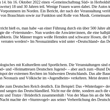
m 14. bis 16. Oktober 2022 einen »Gemeinschaftstag Süd« in Herbolds
ise) 18 und 30 Jahren teil. Wenige Frauen waren dabei. Die Autos 
Vorpommern im Norden. Ein Bericht, der nach der Veranstaltung veröf
ge von Brauchtum sowie zur Funktion und Rolle von Musik. Gemeinsa
richt hieß es, man habe »an einer Führung durch ein über 500 Jahre al
te die »Feierstunde«. Nun wurden die Anwärter:innen, die eine halbjäh
Halbkreis. Die Männer trugen weiße Hemden und schwarze Hosen, die F
 verraten werden!« Im Neonazimilieu wird unter »Deutschland« das De
logisches mit Kulturellem und Sportlichem. Die Veranstaltungen sind 
nd« und »Heimattreuen Deutschen Jugend« – aber auch zum »Bund Deu
pot der extremen Rechten im Südwesten Deutschlands. Das alte Bauernh
nn Neonazis und Völkische im »Jugendheim« verkehren. Meist deuten led
ähe zum Deutschen Reich deutlich. Ein Beispiel: Das »Winterlager« des
nd sangen das Deutschlandlied. Nicht nur die dritte, sondern auch die e
hutz und Trutze / Brüderlich zusammenhält / Von der Maas bis an die Me
r Nacht machte der »Sturmvogel« aus seiner Verherrlichung des Deutsc