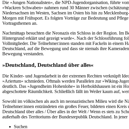
Die »Jungen Nationalisten«, die NPD-Jugendorganisation, führte vo
»Wackren Schwaben« nahmen rund 30 Männer zwischen (schätzungswe
Niedersachsen im Westen, Sachsen im Osten bis hin zu Mecklenburg-
Morgen mit Frühsport. Es folgten Vorträge zur Bedeutung und Pfle
Vortragsthemen an.
Nachmittags besuchten die Neonazis ein Schloss in der Region. Im Be
Hintergrund erklärt und gezeigt wurde«. Nach der Schlossführung folg
Vollmitglieder. Die Teilnehmer:innen standen mit Fackeln in einem 
Deutschland, auf die Bewegung und dass sie niemals ihre Kameraden
Bewegung verstanden.
»Deutschland, Deutschland über alles«
Die Kinder- und Jugendarbeit in der extremen Rechten verknüpft Ideo
»Ariertum« schmieden. Oftmals werden Parallelen zur »Wiking-Juge
deutlich. Das »Jugendheim Hohenlohe« in Herboldshausen ist ein Hots
abgeschottete Räumlichkeit. Schließlich fällt im Weiler kaum auf, we
Sowohl im völkischen als auch im neonazistischen Milieu wird die N
Teilnehmer:innen entzündeten ein großes Feuer, bildeten einen Kreis u
Deutschland über alles / Über alles in der Welt / Wenn es stets zu Sc
außerhalb des Territoriums der Bundesrepublik Deutschland. In jene
Suchen