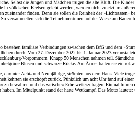
he. Selbst die Jungen und Mädchen trugen die alte Kluft. Die Kinder
e in völkischen Kreisen gelebt werden, werden nicht zuletzt im äußere
len zueinander finden. Denn sie sollen die Reinheit der »Lichtrasse
 So versammelten sich die Teilnehmer:innen auf der Wiese am Bauern
. So bestehen familiäre Verbindungen zwischen dem BfG und dem »Stu
lichen durch. Vom 27. Dezember 2022 bis 1. Januar 2023 veranstaltete
ecklenburg-Vorpommern. Knapp 50 Menschen nahmen teil. Sämtliche T
elgrüne Blusen und schwarze Röcke. Am Ärmel hatten sie ein rot-w
, darunter Acht- und Neunjährige, strömten aus dem Haus. Viele truge
heit kehrten sie erschöpft zurück. Pünktlich um acht Uhr fand auf ei
tum« zu bewahren und das »arische« Erbe weiterzutragen. Einmal fuhr
n haben. Im Mittelpunkt stand der harte Wettkampf. Das Motto lautete: »