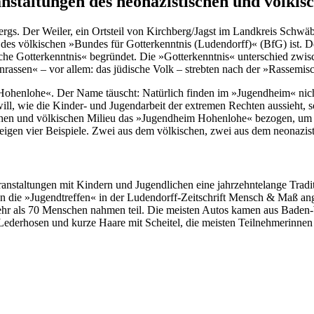
staltungen des neonazistischen und völkisc
gs. Der Weiler, ein Ortsteil von Kirchberg/Jagst im Landkreis Schwäb
tz des völkischen »Bundes für Gotterkenntnis (Ludendorff)« (BfG) ist. 
tsche Gotterkenntnis« begründet. Die »Gotterkenntnis« unterschied zwi
nrassen« – vor allem: das jüdische Volk – strebten nach der »Rassemis
ohenlohe«. Der Name täuscht: Natürlich finden im »Jugendheim« nicht 
 will, wie die Kinder- und Jugendarbeit der extremen Rechten aussieht,
chen und völkischen Milieu das »Jugendheim Hohenlohe« bezogen, um 
gen vier Beispiele. Zwei aus dem völkischen, zwei aus dem neonazist
nstaltungen mit Kindern und Jugendlichen eine jahrzehntelange Tradit
ie »Jugendtreffen« in der Ludendorff-Zeitschrift Mensch & Maß angekü
ehr als 70 Menschen nahmen teil. Die meisten Autos kamen aus Baden
ederhosen und kurze Haare mit Scheitel, die meisten Teilnehmerinnen