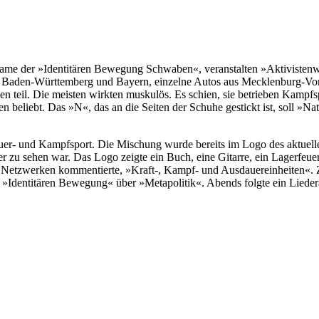
Name der »Identitären Bewegung Schwaben«, veranstalten »Aktivisten
aus Baden-Württemberg und Bayern, einzelne Autos aus Mecklenburg-Vo
 teil. Die meisten wirkten muskulös. Es schien, sie betrieben Kampf
en beliebt. Das »N«, das an die Seiten der Schuhe gestickt ist, soll »
r- und Kampfsport. Die Mischung wurde bereits im Logo des aktuelle
 zu sehen war. Das Logo zeigte ein Buch, eine Gitarre, ein Lagerfeu
en Netzwerken kommentierte, »Kraft-, Kampf- und Ausdauereinheiten«. 
er »Identitären Bewegung« über »Metapolitik«. Abends folgte ein Liede