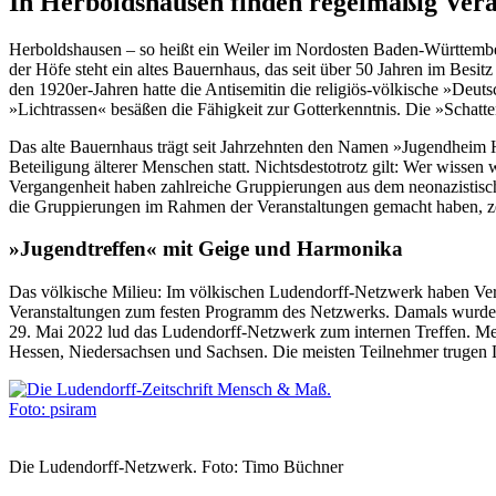
In Herboldshausen finden regelmäßig Veran
Herboldshausen – so heißt ein Weiler im Nordosten Baden-Württember
der Höfe steht ein altes Bauernhaus, das seit über 50 Jahren im Besi
den 1920er-Jahren hatte die Antisemitin die religiös-völkische »Deu
»Lichtrassen« besäßen die Fähigkeit zur Gotterkenntnis. Die »Schatte
Das alte Bauernhaus trägt seit Jahrzehnten den Namen »Jugendheim H
Beteiligung älterer Menschen statt. Nichtsdestotrotz gilt: Wer wissen
Vergangenheit haben zahlreiche Gruppierungen aus dem neonazistis
die Gruppierungen im Rahmen der Veranstaltungen gemacht haben, zei
»Jugendtreffen« mit Geige und Harmonika
Das völkische Milieu: Im völkischen Ludendorff-Netzwerk haben Vera
Veranstaltungen zum festen Programm des Netzwerks. Damals wurden d
29. Mai 2022 lud das Ludendorff-Netzwerk zum internen Treffen. M
Hessen, Niedersachsen und Sachsen. Die meisten Teilnehmer trugen L
Die Ludendorff-Netzwerk. Foto: Timo Büchner