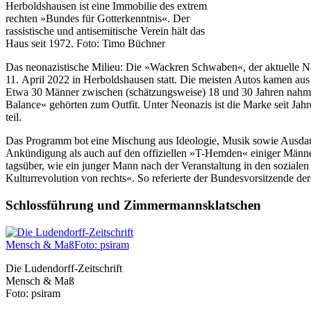
Herboldshausen ist eine Immobilie des extrem
rechten »Bundes für Gotterkenntnis«. Der
rassistische und antisemitische Verein hält das
Haus seit 1972. Foto: Timo Büchner
Das neonazistische Milieu: Die »Wackren Schwaben«, der aktuelle 
11. April 2022 in Herboldshausen statt. Die meisten Autos kamen 
Etwa 30 Männer zwischen (schätzungsweise) 18 und 30 Jahren nahmen
Balance« gehörten zum Outfit. Unter Neonazis ist die Marke seit Jahr
teil.
Das Programm bot eine Mischung aus Ideologie, Musik sowie Ausdaue
Ankündigung als auch auf den offiziellen »T-Hemden« einiger Männer
tagsüber, wie ein junger Mann nach der Veranstaltung in den sozial
Kulturrevolution von rechts«. So referierte der Bundesvorsitzende d
Schlossführung und Zimmermannsklatschen
Die Ludendorff-Zeitschrift
Mensch & Maß
Foto: psiram