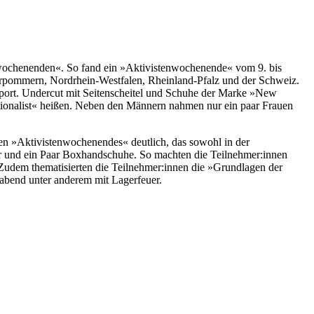
wochenenden«. So fand ein »Aktivistenwochenende« vom 9. bis
rpommern, Nordrhein-Westfalen, Rheinland-Pfalz und der Schweiz.
sport. Undercut mit Seitenscheitel und Schuhe der Marke »New
Nationalist« heißen. Neben den Männern nahmen nur ein paar Frauen
n »Aktivistenwochenendes« deutlich, das sowohl in der
er und ein Paar Boxhandschuhe. So machten die Teilnehmer:innen
Zudem thematisierten die Teilnehmer:innen die »Grundlagen der
rabend unter anderem mit Lagerfeuer.