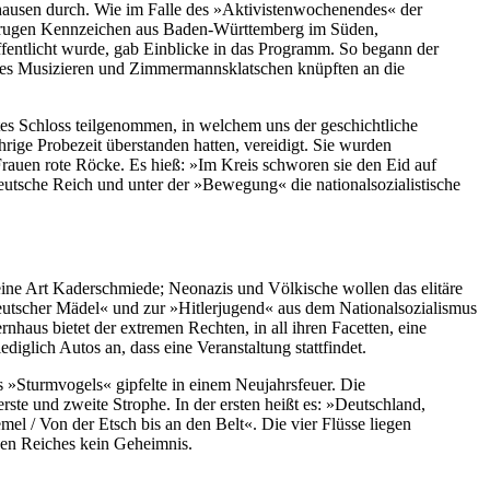
hausen durch. Wie im Falle des »Aktivistenwochenendes« der
trugen Kennzeichen aus Baden-Württemberg im Süden,
fentlicht wurde, gab Einblicke in das Programm. So begann der
mes Musizieren und Zimmermannsklatschen knüpften an die
tes Schloss teilgenommen, in welchem uns der geschichtliche
rige Probezeit überstanden hatten, vereidigt. Sie wurden
rauen rote Röcke. Es hieß: »Im Kreis schworen sie den Eid auf
utsche Reich und unter der »Bewegung« die nationalsozialistische
eine Art Kaderschmiede; Neonazis und Völkische wollen das elitäre
tscher Mädel« und zur »Hitlerjugend« aus dem Nationalsozialismus
aus bietet der extremen Rechten, in all ihren Facetten, eine
iglich Autos an, dass eine Veranstaltung stattfindet.
 »Sturmvogels« gipfelte in einem Neujahrsfeuer. Die
rste und zweite Strophe. In der ersten heißt es: »Deutschland,
mel / Von der Etsch bis an den Belt«. Die vier Flüsse liegen
hen Reiches kein Geheimnis.