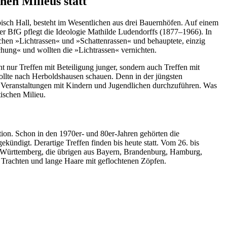
hen Milieus statt
isch Hall, besteht im Wesentlichen aus drei Bauernhöfen. Auf einem
Der BfG pflegt die Ideologie Mathilde Ludendorffs (1877–1966). In
schen »Lichtrassen« und »Schattenrassen« und behauptete, einzig
chung« und wollten die »Lichtrassen« vernichten.
nur Treffen mit Beteiligung junger, sondern auch Treffen mit
 sollte nach Herboldshausen schauen. Denn in der jüngsten
Veranstaltungen mit Kindern und Jugendlichen durchzuführen. Was
ischen Milieu.
ion. Schon in den 1970er- und 80er-Jahren gehörten die
ndigt. Derartige Treffen finden bis heute statt. Vom 26. bis
-Württemberg, die übrigen aus Bayern, Brandenburg, Hamburg,
 Trachten und lange Haare mit geflochtenen Zöpfen.