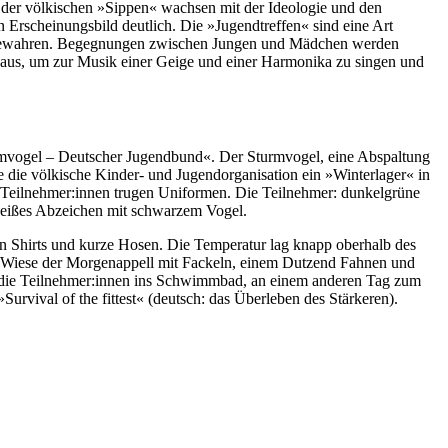
 der völkischen »Sippen« wachsen mit der Ideologie und den
n Erscheinungsbild deutlich. Die »Jugendtreffen« sind eine Art
n« bewahren. Begegnungen zwischen Jungen und Mädchen werden
haus, um zur Musik einer Geige und einer Harmonika zu singen und
rmvogel – Deutscher Jugendbund«. Der Sturmvogel, eine Abspaltung
 die völkische Kinder- und Jugendorganisation ein »Winterlager« in
eilnehmer:innen trugen Uniformen. Die Teilnehmer: dunkelgrüne
eißes Abzeichen mit schwarzem Vogel.
n Shirts und kurze Hosen. Die Temperatur lag knapp oberhalb des
ner Wiese der Morgenappell mit Fackeln, einem Dutzend Fahnen und
en die Teilnehmer:innen ins Schwimmbad, an einem anderen Tag zum
Survival of the fittest« (deutsch: das Überleben des Stärkeren).