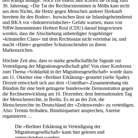
den Kampf ansagte. Noch vor einem Jahr schrieb sie richtig zum
30. Jahrestag: »Die Tat der Rechtsextremisten in Mölln kam nicht
aus dem Nichts, die Hetze gegen Menschen anderer Herkunft
bereitete ihr den Boden«. Inzwischen lässt sie Inlandsgeheimdienst
und BKA vor »linksterroristischer« Gefahr warnen, muss von
NRW-Innenminister Herbert Reul (CDU) darauf hingewiesen
werden, dass die Abschiebung unbeteiligter Angehöriger
»krimineller Clans« mit dem Rechtsstaat nicht vereinbar ist, und
macht »Härte« gegenüber Schutzsuchenden zu ihrem
Markenzeichen.
Höchste Zeit also, dass es starke gesellschaftliche Signale zur
Verteidigung der Migrationsgesellschaft gibt! Von einer Konferenz
zum Thema »Solidarität in der Migrationsgesellschaft« wurde dazu
am 11. Oktober eine »Berliner Erklärung« gestartet (siehe Spalte).
Derzeit entwickelt sich aus dem »Unteilbar«-Zusammenhang ein
Bündnis für eine breit getragene bundesweite Demonstration gegen
die Rechtsentwicklung am 10. Dezember, dem Internationalen Tag
der Menschenrechte, in Berlin. Es ist an der Zeit, die
Menschenrechte im Deutschland der »Zeitenwende« zu verteidigen.
Also: Termin freihalten, Bündnispartner ansprechen, Anreise
organisieren …
Die »Berliner Erklärung in Verteidigung der
Migrationsgesellschaft« kann hier gelesen und
unterschrieben werden: