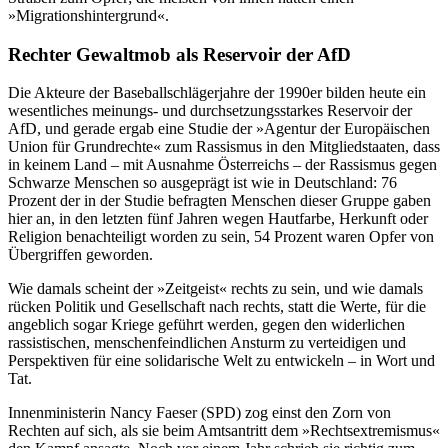
»Migrationshintergrund«.
Rechter Gewaltmob als Reservoir der AfD
Die Akteure der Baseballschlägerjahre der 1990er bilden heute ein
wesentliches meinungs- und durchsetzungsstarkes Reservoir der
AfD, und gerade ergab eine Studie der »Agentur der Europäischen
Union für Grundrechte« zum Rassismus in den Mitgliedstaaten, dass
in keinem Land – mit Ausnahme Österreichs – der Rassismus gegen
Schwarze Menschen so ausgeprägt ist wie in Deutschland: 76
Prozent der in der Studie befragten Menschen dieser Gruppe gaben
hier an, in den letzten fünf Jahren wegen Hautfarbe, Herkunft oder
Religion benachteiligt worden zu sein, 54 Prozent waren Opfer von
Übergriffen geworden.
Wie damals scheint der »Zeitgeist« rechts zu sein, und wie damals
rücken Politik und Gesellschaft nach rechts, statt die Werte, für die
angeblich sogar Kriege geführt werden, gegen den widerlichen
rassistischen, menschenfeindlichen Ansturm zu verteidigen und
Perspektiven für eine solidarische Welt zu entwickeln – in Wort und
Tat.
Innenministerin Nancy Faeser (SPD) zog einst den Zorn von
Rechten auf sich, als sie beim Amtsantritt dem »Rechtsextremismus«