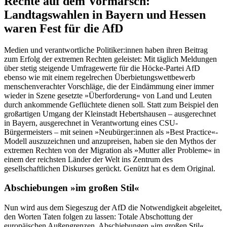
Rechte auf dem Vormarsch:
Landtagswahlen in Bayern und Hessen
waren Fest für die AfD
Medien und verantwortliche Politiker:innen haben ihren Beitrag
zum Erfolg der extremen Rechten geleistet: Mit täglich Meldungen
über stetig steigende Umfragewerte für die Höcke-Partei AfD
ebenso wie mit einem regelrechen Überbietungswettbewerb
menschenverachter Vorschläge, die der Eindämmung einer immer
wieder in Szene gesetzte »Überforderung« von Land und Leuten
durch ankommende Geflüchtete dienen soll. Statt zum Beispiel den
großartigen Umgang der Kleinstadt Hebertshausen – ausgerechnet
in Bayern, ausgerechnet in Verantwortung eines CSU-
Bürgermeisters – mit seinen »Neubürger:innen als »Best Practice«-
Modell auszuzeichnen und anzupreisen, haben sie den Mythos der
extremen Rechten von der Migration als »Mutter aller Probleme« in
einem der reichsten Länder der Welt ins Zentrum des
gesellschaftlichen Diskurses gerückt. Genützt hat es dem Original.
Abschiebungen »im großen Stil«
Nun wird aus dem Siegeszug der AfD die Notwendigkeit abgeleitet,
den Worten Taten folgen zu lassen: Totale Abschottung der
europäischen Außengrenzen, Abschiebungen »im großen Stil«,