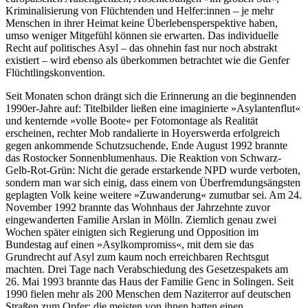
Kriminalisierung von Flüchtenden und Helfer:innen – je mehr
Menschen in ihrer Heimat keine Überlebensperspektive haben,
umso weniger Mitgefühl können sie erwarten. Das individuelle
Recht auf politisches Asyl – das ohnehin fast nur noch abstrakt
existiert – wird ebenso als überkommen betrachtet wie die Genfer
Flüchtlingskonvention.
Seit Monaten schon drängt sich die Erinnerung an die beginnenden
1990er-Jahre auf: Titelbilder ließen eine imaginierte »Asylantenflut«
und kenternde »volle Boote« per Fotomontage als Realität
erscheinen, rechter Mob randalierte in Hoyerswerda erfolgreich
gegen ankommende Schutzsuchende, Ende August 1992 brannte
das Rostocker Sonnenblumenhaus. Die Reaktion von Schwarz-
Gelb-Rot-Grün: Nicht die gerade erstarkende NPD wurde verboten,
sondern man war sich einig, dass einem von Überfremdungsängsten
geplagten Volk keine weitere »Zuwanderung« zumutbar sei. Am 24.
November 1992 brannte das Wohnhaus der Jahrzehnte zuvor
eingewanderten Familie Arslan in Mölln. Ziemlich genau zwei
Wochen später einigten sich Regierung und Opposition im
Bundestag auf einen »Asylkompromiss«, mit dem sie das
Grundrecht auf Asyl zum kaum noch erreichbaren Rechtsgut
machten. Drei Tage nach Verabschiedung des Gesetzespakets am
26. Mai 1993 brannte das Haus der Familie Genc in Solingen. Seit
1990 fielen mehr als 200 Menschen dem Naziterror auf deutschen
Straßen zum Opfer; die meisten von ihnen hatten einen