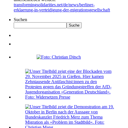
transformingsolidarities.net/de/news/berliner-
erklaerung-in-verteidigung-der-migrationsgesellschaft
Suchen
Suche