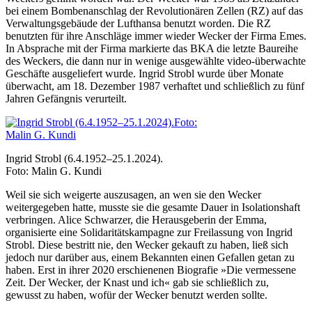
bei einem Bombenanschlag der Revolutionären Zellen (RZ) auf das
Verwaltungsgebäude der Lufthansa benutzt worden. Die RZ
benutzten für ihre Anschläge immer wieder Wecker der Firma Emes.
In Absprache mit der Firma markierte das BKA die letzte Baureihe
des Weckers, die dann nur in wenige ausgewählte video-überwachte
Geschäfte ausgeliefert wurde. Ingrid Strobl wurde über Monate
überwacht, am 18. Dezember 1987 verhaftet und schließlich zu fünf
Jahren Gefängnis verurteilt.
Ingrid Strobl (6.4.1952–25.1.2024).
Foto: Malin G. Kundi
Weil sie sich weigerte auszusagen, an wen sie den Wecker
weitergegeben hatte, musste sie die gesamte Dauer in Isolationshaft
verbringen. Alice Schwarzer, die Herausgeberin der Emma,
organisierte eine Solidaritätskampagne zur Freilassung von Ingrid
Strobl. Diese bestritt nie, den Wecker gekauft zu haben, ließ sich
jedoch nur darüber aus, einem Bekannten einen Gefallen getan zu
haben. Erst in ihrer 2020 erschienenen Biografie »Die vermessene
Zeit. Der Wecker, der Knast und ich« gab sie schließlich zu,
gewusst zu haben, wofür der Wecker benutzt werden sollte.