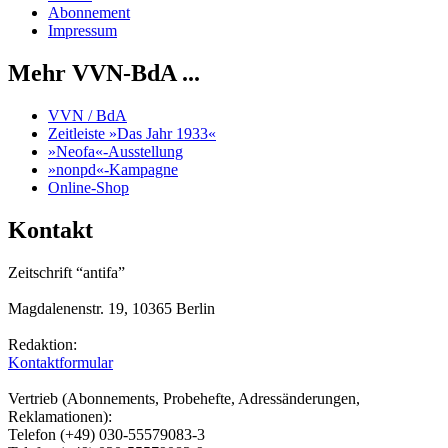
Abonnement
Impressum
Mehr VVN-BdA ...
VVN / BdA
Zeitleiste »Das Jahr 1933«
»Neofa«-Ausstellung
»nonpd«-Kampagne
Online-Shop
Kontakt
Zeitschrift “antifa”
Magdalenenstr. 19, 10365 Berlin
Redaktion:
Kontaktformular
Vertrieb (Abonnements, Probehefte, Adressänderungen,
Reklamationen):
Telefon (+49) 030-55579083-3