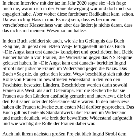
In einem Interview mit der taz im Jahr 2020 sagte sie: »Ich frage
mich nie, warum ich in der Frauenbewegung war und dort mich so
engagiert habe. Aber woher diese furchtbare Radikalität kam, schon.
Da war richtig Hass in mir. Es mag sein, dass es bei mir ein
verschobener Klassenhass war, aber das ändert ja nichts daran, dass
das nichts mit meinem Wesen zu tun hatte.«
In dem Buch schildert sie auch, wie sie im Gefängnis das Buch
»Sag nie, du gehst den letzten Weg« fertiggestellt und das Buch
»Die Angst kam erst danach« konzipiert und geschrieben hat. Beide
Bücher handeln von Frauen, die Widerstand gegen das NS-Regime
geleistet haben. In »Die Angst kam erst danach« berichtet Ingrid
Strobl über jüdische Frauen im Widerstand gegen die Nazis. Das
Buch »Sag nie, du gehst den letzten Weg« beschäftigt sich mit der
Rolle von Frauen im bewaffneten Widerstand in den von den
Faschisten besetzten Ländern. Beschrieben werden darin sowohl
Frauen aus West- als auch Osteuropa. Für die Recherche hat sie
Frauen aus den Ländern ausfindig gemacht und interviewt, die bei
den Partisanen oder der Résistance aktiv waren. In den Interviews
haben die Frauen teilweise zum ersten Mal darüber gesprochen. Das
Buch gilt bis heute als Standardwerk über Frauen im Widerstand
und macht deutlich, wie breit der bewaffnete Widerstand aufgestellt
und wie wichtig die Rolle der Frauen dabei war.
Auch mit ihrem nächsten großen Projekt blieb Ingrid Strobl dem