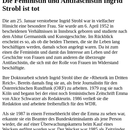
Die Feministin und Antifaschistin Ingrid
Strobl ist tot
Die am 25. Januar verstorbene Ingrid Strobl war in vielfacher
Hinsicht eine besondere Frau. Sie wurde am 6. April 1952 in
bescheidenen Verhältnissen in Innsbruck geboren und studierte nach
dem Abitur Germanistik und Kunstgeschichte. Im Rückblick
erscheint es so, als ob die beiden Themen, die sie ihr Leben lang
beschäftigen werden, damals schon angelegt waren. Da ist zum
einen die Feministin und damit das Interesse am Leben und der
Geschichte von Frauen und zum anderen die überzeugte
Antifaschistin, die sich mit der Rolle von Frauen im Widerstand
beschäftigte.
Ihre Doktorarbeit schrieb Ingrid Strobl über die »Rhetorik im Dritten
Reich«. Bereits damals fing sie an, als freie Journalistin für den
Österreichischen Rundfunk (ORF) zu arbeiten. 1979 zog sie nach
Köln und begann bei der einst noch feministischen Zeitschrift Emma
von Alice Schwarzer als Redakteurin. 1986 verließ sie die
Redaktion und arbeitete freiberuflich für den WDR.
Als sie 1987 in einem Fernsehbericht über die Emma zu sehen war,
erkannte sie ein Beamter des Bundeskriminalamts als jene Person
wieder, die auf einer Überwachungskamera beim Kauf eines
Weckers gefilmt worden war. Der Wecker war 1985 als Zeitzünder