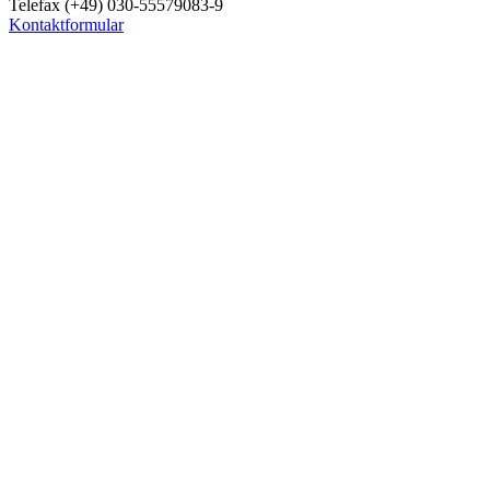
Telefax (+49) 030-55579083-9
Kontaktformular