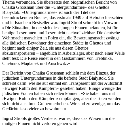
Thema verbunden. Sie übersetzte den biografischen Bericht von
Chaika Grossman über die »Untergrundarmee« des Ghettos
Białystok. »Untergrundarmee« ist auch der Titel des
beeindruckenden Buches, das erstmals 1949 auf Hebräisch erschien
und in Israel ein Bestseller war. Ingrid Strobl schreibt im Vorwort:
»Die Situa-tion, in der sich diese jungen Frauen befanden, ist für
heutige Leserinnen und Leser nicht nachvollziehbar. Die deutsche
Wehrmacht marschiert in Polen ein, die Besatzungsmacht zwängt
alle jüdischen Bewohner der einzelnen Städte in Ghettos und
beginnt nach einiger Zeit, sie aus diesen Ghettos
abzutransportieren – angeblich in Arbeitslager, aber nach einer Weile
steht fest: Die Reise endet in den Gaskammern von Treblinka,
Chełmno, Majdanek und Auschwitz.«
Der Bericht von Chaika Grossman schließt mit dem Einzug der
jüdischen Untergrundarmee in die befreite Stadt Białystok. Sie
schreibt darin, wie sie auf einmal ein Transparent mit der Aufschrift
»Ewiger Ruhm den Kämpfern« gesehen haben. Einige wenige der
jüdischen Frauen hatten sich retten können. »Sie haben uns mit
›Ewigen Ruhm den Kämpfern‹ empfangen, aber die Toten werden
sich nicht aus ihren Gräbern erheben. Wir sind zu wenige, um das
Gedächtnis so vieler zu bewahren.«
Ingrid Strobls großes Verdienst war es, dass das Wissen um die
mutigen Frauen nicht verloren gehen wird.