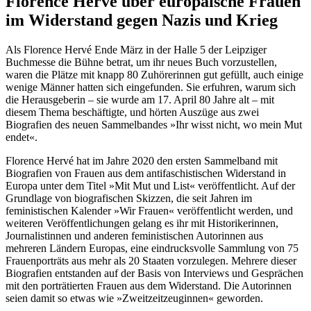
Florence Hervé über europäische Frauen
im Widerstand gegen Nazis und Krieg
Als Florence Hervé Ende März in der Halle 5 der Leipziger
Buchmesse die Bühne betrat, um ihr neues Buch vorzustellen,
waren die Plätze mit knapp 80 Zuhörerinnen gut gefüllt, auch einige
wenige Männer hatten sich eingefunden. Sie erfuhren, warum sich
die Herausgeberin – sie wurde am 17. April 80 Jahre alt – mit
diesem Thema beschäftigte, und hörten Auszüge aus zwei
Biografien des neuen Sammelbandes »Ihr wisst nicht, wo mein Mut
endet«.
Florence Hervé hat im Jahre 2020 den ersten Sammelband mit
Biografien von Frauen aus dem antifaschistischen Widerstand in
Europa unter dem Titel »Mit Mut und List« veröffentlicht. Auf der
Grundlage von biografischen Skizzen, die seit Jahren im
feministischen Kalender »Wir Frauen« veröffentlicht werden, und
weiteren Veröffentlichungen gelang es ihr mit Historikerinnen,
Journalistinnen und anderen feministischen Autorinnen aus
mehreren Ländern Europas, eine eindrucksvolle Sammlung von 75
Frauenporträts aus mehr als 20 Staaten vorzulegen. Mehrere dieser
Biografien entstanden auf der Basis von Interviews und Gesprächen
mit den porträtierten Frauen aus dem Widerstand. Die Autorinnen
seien damit so etwas wie »Zweitzeitzeuginnen« geworden.