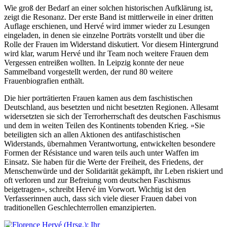
Wie groß der Bedarf an einer solchen historischen Aufklärung ist,
zeigt die Resonanz. Der erste Band ist mittlerweile in einer dritten
Auflage erschienen, und Hervé wird immer wieder zu Lesungen
eingeladen, in denen sie einzelne Porträts vorstellt und über die
Rolle der Frauen im Widerstand diskutiert. Vor diesem Hintergrund
wird klar, warum Hervé und ihr Team noch weitere Frauen dem
Vergessen entreißen wollten. In Leipzig konnte der neue
Sammelband vorgestellt werden, der rund 80 weitere
Frauenbiografien enthält.
Die hier porträtierten Frauen kamen aus dem faschistischen
Deutschland, aus besetzten und nicht besetzten Regionen. Allesamt
widersetzten sie sich der Terrorherrschaft des deutschen Faschismus
und dem in weiten Teilen des Kontinents tobenden Krieg. »Sie
beteiligten sich an allen Aktionen des antifaschistischen
Widerstands, übernahmen Verantwortung, entwickelten besondere
Formen der Résistance und waren teils auch unter Waffen im
Einsatz. Sie haben für die Werte der Freiheit, des Friedens, der
Menschenwürde und der Solidarität gekämpft, ihr Leben riskiert und
oft verloren und zur Befreiung vom deutschen Faschismus
beigetragen«, schreibt Hervé im Vorwort. Wichtig ist den
Verfasserinnen auch, dass sich viele dieser Frauen dabei von
traditionellen Geschlechterrollen emanzipierten.