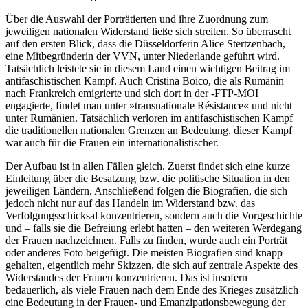
Über die Auswahl der Porträtierten und ihre Zuordnung zum
jeweiligen nationalen Widerstand ließe sich streiten. So überrascht
auf den ersten Blick, dass die Düsseldorferin Alice Stertzenbach,
eine Mitbegründerin der VVN, unter Niederlande geführt wird.
Tatsächlich leistete sie in diesem Land einen wichtigen Beitrag im
antifaschistischen Kampf. Auch Cristina Boico, die als Rumänin
nach Frankreich emigrierte und sich dort in der -FTP-MOI
engagierte, findet man unter »transnationale Résistance« und nicht
unter Rumänien. Tatsächlich verloren im antifaschistischen Kampf
die traditionellen nationalen Grenzen an Bedeutung, dieser Kampf
war auch für die Frauen ein internationalistischer.
Der Aufbau ist in allen Fällen gleich. Zuerst findet sich eine kurze
Einleitung über die Besatzung bzw. die politische Situation in den
jeweiligen Ländern. Anschließend folgen die Biografien, die sich
jedoch nicht nur auf das Handeln im Widerstand bzw. das
Verfolgungsschicksal konzentrieren, sondern auch die Vorgeschichte
und – falls sie die Befreiung erlebt hatten – den weiteren Werdegang
der Frauen nachzeichnen. Falls zu finden, wurde auch ein Porträt
oder anderes Foto beigefügt. Die meisten Biografien sind knapp
gehalten, eigentlich mehr Skizzen, die sich auf zentrale Aspekte des
Widerstandes der Frauen konzentrieren. Das ist insofern
bedauerlich, als viele Frauen nach dem Ende des Krieges zusätzlich
eine Bedeutung in der Frauen- und Emanzipationsbewegung der