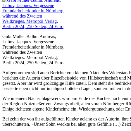
Gabi Müller-Ballin: Andreas,
Lubov, Jacques. Vergessene
Fremdarbeiterkinder in Nürnberg
während des Zweiten
Weltkrieges. Metropol-Verlag,
Berlin 2024, 250 Seiten, 24 Euro
Aufgenommen sind auch Berichte von kleinen Akten des Widerstands
berichtet die Autorin über Einzelbeispiele von Hilfsbereitschaft und
gesetzt. Aber ihr wird großzügige Hilfe zuteil. Dem steht die bedrüc
passierte eben nicht nur im abgeschotteten Lager, sondern mitten in d
Wie in einem Nachschlagewerk wird am Ende des Buches noch einmal z
der Region Nutznießer von Zwangsarbeit, allen voran Nürnberger Rüs
Einige richteten eigene Kinderheime ein. Wiedergutmachung oder Ent
Bei zehn der von ihr aufgeführten Kinder gelang es der Autorin, ihr
überschütteten. »Unser Sohn weckte bei allen gute Gefühle (…) Zeich