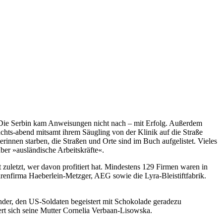
 Die Serbin kam Anweisungen nicht nach – mit Erfolg. Außerdem
achts-abend mitsamt ihrem Säugling von der Klinik auf die Straße
rinnen starben, die Straßen und Orte sind im Buch aufgelistet. Vieles
über »ausländische Arbeitskräfte«.
uletzt, wer davon profitiert hat. Mindestens 129 Firmen waren in
enfirma Haeberlein-Metzger, AEG sowie die Lyra-Bleistiftfabrik.
ander, den US-Soldaten begeistert mit Schokolade geradezu
rt sich seine Mutter Cornelia Verbaan-Lisowska.