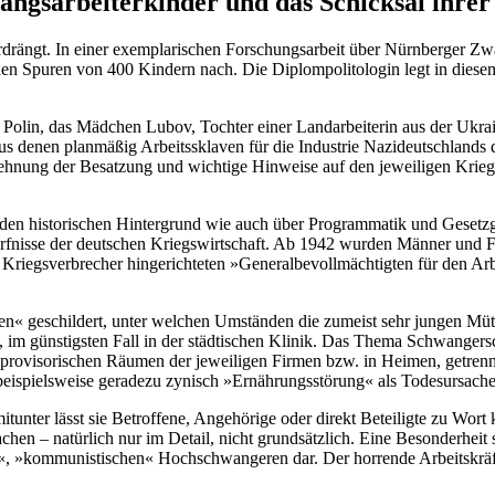
ngsarbeiterkinder und das Schicksal ihrer
rdrängt. In einer exemplarischen Forschungsarbeit über Nürnberger Zw
n den Spuren von 400 Kindern nach. Die Diplompolitologin legt in di
 Polin, das Mädchen Lubov, Tochter einer Landarbeiterin aus der Ukra
s denen planmäßig Arbeitssklaven für die Industrie Nazideutschlands d
nung der Besatzung und wichtige Hinweise auf den jeweiligen Kriegsve
r den historischen Hintergrund wie auch über Programmatik und Gesetz
dürfnisse der deutschen Kriegswirtschaft. Ab 1942 wurden Männer und
Kriegsverbrecher hingerichteten »Generalbevollmächtigten für den Arbe
Leben« geschildert, unter welchen Umständen die zumeist sehr jungen Mü
, im günstigsten Fall in der städtischen Klinik. Das Thema Schwangers
 provisorischen Räumen der jeweiligen Firmen bzw. in Heimen, getrenn
 beispielsweise geradezu zynisch »Ernährungsstörung« als Todesursach
, mitunter lässt sie Betroffene, Angehörige oder direkt Beteiligte zu 
hen – natürlich nur im Detail, nicht grundsätzlich. Eine Besonderheit 
«, »kommunistischen« Hochschwangeren dar. Der horrende Arbeitskräft