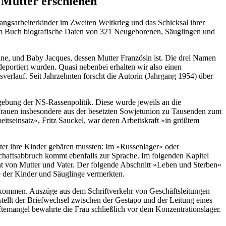
 Mütter erschienen
angsarbeiterkinder im Zweiten Weltkrieg und das Schicksal ihrer
esem Buch biografische Daten von 321 Neugeborenen, Säuglingen und
ine, und Baby Jacques, dessen Mutter Französin ist. Die drei Namen
eportiert wurden. Quasi nebenbei erhalten wir also einen
rlauf. Seit Jahrzehnten forscht die Autorin (Jahrgang 1954) über
gebung der NS-Rassenpolitik. Diese wurde jeweils an die
 Frauen insbesondere aus der besetzten Sowjetunion zu Tausenden zum
itseinsatz«, Fritz Sauckel, war deren Arbeitskraft »in größtem
tter ihre Kinder gebären mussten: Im »Russenlager« oder
chaftsabbruch kommt ebenfalls zur Sprache. Im folgenden Kapitel
t von Mutter und Vater. Der folgende Abschnitt »Leben und Sterben«
e der Kinder und Säuglinge vermerkten.
Wort kommen. Auszüge aus dem Schriftverkehr von Geschäftsleitungen
stellt der Briefwechsel zwischen der Gestapo und der Leitung eines
emangel bewahrte die Frau schließlich vor dem Konzentrationslager.