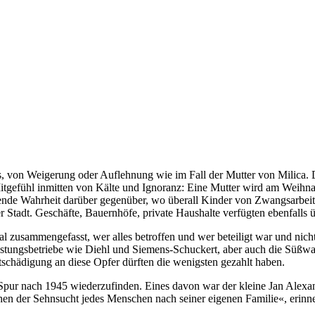
, von Weigerung oder Auflehnung wie im Fall der Mutter von Milica.
 Mitgefühl inmitten von Kälte und Ignoranz: Eine Mutter wird am Weihn
kende Wahrheit darüber gegenüber, wo überall Kinder von Zwangsarbeite
er Stadt. Geschäfte, Bauernhöfe, private Haushalte verfügten ebenfalls 
usammengefasst, wer alles betroffen und wer beteiligt war und nicht z
tungsbetriebe wie Diehl und Siemens-Schuckert, aber auch die Süßwar
schädigung an diese Opfer dürften die wenigsten gezahlt haben.
e Spur nach 1945 wiederzufinden. Eines davon war der kleine Jan Alex
en der Sehnsucht jedes Menschen nach seiner eigenen Familie«, erinne