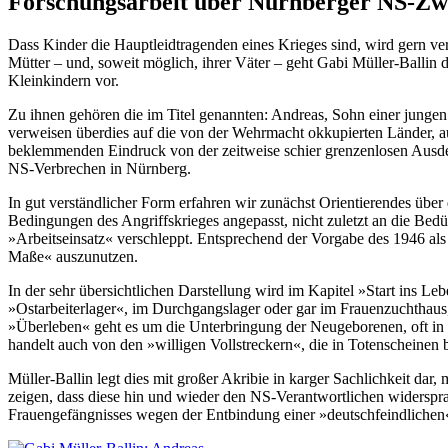
Forschungsarbeit über Nürnberger NS-Zwa
Dass Kinder die Hauptleidtragenden eines Krieges sind, wird gern ve
Mütter – und, soweit möglich, ihrer Väter – geht Gabi Müller-Balli
Kleinkindern vor.
Zu ihnen gehören die im Titel genannten: Andreas, Sohn einer jungen
verweisen überdies auf die von der Wehrmacht okkupierten Länder, au
beklemmenden Eindruck von der zeitweise schier grenzenlosen Ausdeh
NS-Verbrechen in Nürnberg.
In gut verständlicher Form erfahren wir zunächst Orientierendes übe
Bedingungen des Angriffskrieges angepasst, nicht zuletzt an die Be
»Arbeitseinsatz« verschleppt. Entsprechend der Vorgabe des 1946 als 
Maße« auszunutzen.
In der sehr übersichtlichen Darstellung wird im Kapitel »Start ins 
»Ostarbeiterlager«, im Durchgangslager oder gar im Frauenzuchthaus
»Überleben« geht es um die Unterbringung der Neugeborenen, oft in
handelt auch von den »willigen Vollstreckern«, die in Totenscheinen
Müller-Ballin legt dies mit großer Akribie in karger Sachlichkeit dar
zeigen, dass diese hin und wieder den NS-Verantwortlichen widersprac
Frauengefängnisses wegen der Entbindung einer »deutschfeindlichen