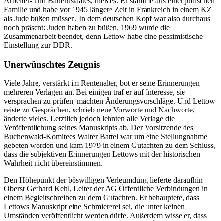
Arbeiter- und Bauernstaates, hieß es. Er stamme aus einer jüdischen
Familie und habe vor 1945 längere Zeit in Frankreich in einem KZ
als Jude büßen müssen. In dem deutschen Kopf war also durchaus
noch präsent: Juden haben zu büßen. 1969 wurde die
Zusammenarbeit beendet, denn Lettow habe eine pessimistische
Einstellung zur DDR.
Unerwünschtes Zeugnis
Viele Jahre, verstärkt im Rentenalter, bot er seine Erinnerungen
mehreren Verlagen an. Bei einigen traf er auf Interesse, sie
versprachen zu prüfen, machten Änderungsvorschläge. Und Lettow
reiste zu Gesprächen, schrieb neue Vorworte und Nachworte,
änderte vieles. Letztlich jedoch lehnten alle Verlage die
Veröffentlichung seines Manuskripts ab. Der Vorsitzende des
Buchenwald-Komitees Walter Bartel war um eine Stellungnahme
gebeten worden und kam 1979 in einem Gutachten zu dem Schluss,
dass die subjektiven Erinnerungen Lettows mit der historischen
Wahrheit nicht übereinstimmen.
Den Höhepunkt der böswilligen Verleumdung lieferte daraufhin
Oberst Gerhard Kehl, Leiter der AG Öffentliche Verbindungen in
einem Begleitschreiben zu dem Gutachten. Er behauptete, dass
Lettows Manuskript eine Schmiererei sei, die unter keinen
Umständen veröffentlicht werden dürfe. Außerdem wisse er, dass