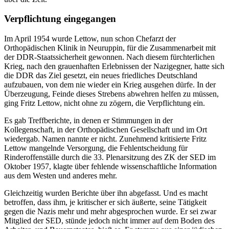
Verpflichtung eingegangen
Im April 1954 wurde Lettow, nun schon Chefarzt der
Orthopädischen Klinik in Neuruppin, für die Zusammenarbeit mit
der DDR-Staatssicherheit gewonnen. Nach diesem fürchterlichen
Krieg, nach den grauenhaften Erlebnissen der Nazigegner, hatte sich
die DDR das Ziel gesetzt, ein neues friedliches Deutschland
aufzubauen, von dem nie wieder ein Krieg ausgehen dürfe. In der
Überzeugung, Feinde dieses Strebens abwehren helfen zu müssen,
ging Fritz Lettow, nicht ohne zu zögern, die Verpflichtung ein.
Es gab Treffberichte, in denen er Stimmungen in der
Kollegenschaft, in der Orthopädischen Gesellschaft und im Ort
wiedergab. Namen nannte er nicht. Zunehmend kritisierte Fritz
Lettow mangelnde Versorgung, die Fehlentscheidung für
Rinderoffenställe durch die 33. Plenarsitzung des ZK der SED im
Oktober 1957, klagte über fehlende wissenschaftliche Information
aus dem Westen und anderes mehr.
Gleichzeitig wurden Berichte über ihn abgefasst. Und es macht
betroffen, dass ihm, je kritischer er sich äußerte, seine Tätigkeit
gegen die Nazis mehr und mehr abgesprochen wurde. Er sei zwar
Mitglied der SED, stünde jedoch nicht immer auf dem Boden des