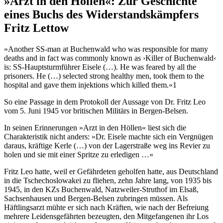
»Arzt in den Höllen«: Zur Geschichte
eines Buchs des Widerstandskämpfers
Fritz Lettow
»Another SS-man at Buchenwald who was responsible for many
deaths and in fact was commonly known as ›Killer of Buchenwald‹
is: SS-Hauptsturmführer Eisele (…). He was feared by all the
prisoners. He (…) selected strong healthy men, took them to the
hospital and gave them injektions which killed them.«1
So eine Passage in dem Protokoll der Aussage von Dr. Fritz Leo
vom 5. Juni 1945 vor britischen Militärs in Bergen-Belsen.
In seinen Erinnerungen »Arzt in den Höllen« liest sich die
Charakteristik nicht anders: »Dr. Eisele machte sich ein Vergnügen
daraus, kräftige Kerle (…) von der Lagerstraße weg ins Revier zu
holen und sie mit einer Spritze zu erledigen …«
Fritz Leo hatte, weil er Gefährdeten geholfen hatte, aus Deutschland
in die Tschechoslowakei zu fliehen, zehn Jahre lang, von 1935 bis
1945, in den KZs Buchenwald, Natzweiler-Struthof im Elsaß,
Sachsenhausen und Bergen-Belsen zubringen müssen. Als
Häftlingsarzt mühte er sich nach Kräften, wie nach der Befreiung
mehrere Leidensgefährten bezeugten, den Mitgefangenen ihr Los