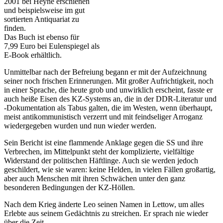
2001 bei Heyne erschienen
und beispielsweise im gut
sortierten Antiquariat zu
finden.
Das Buch ist ebenso für
7,99 Euro bei Eulenspiegel als
E-Book erhältlich.
Unmittelbar nach der Befreiung begann er mit der Aufzeichnung
seiner noch frischen Erinnerungen. Mit großer Aufrichtigkeit, noch
in einer Sprache, die heute grob und unwirklich erscheint, fasste er
auch heiße Eisen des KZ-Systems an, die in der DDR-Literatur und
-Dokumentation als Tabus galten, die im Westen, wenn überhaupt,
meist antikommunistisch verzerrt und mit feindseliger Arroganz
wiedergegeben wurden und nun wieder werden.
Sein Bericht ist eine flammende Anklage gegen die SS und ihre
Verbrechen, im Mittelpunkt steht der komplizierte, vielfältige
Widerstand der politischen Häftlinge. Auch sie werden jedoch
geschildert, wie sie waren: keine Helden, in vielen Fällen großartig,
aber auch Menschen mit ihren Schwächen unter den ganz
besonderen Bedingungen der KZ-Höllen.
Nach dem Krieg änderte Leo seinen Namen in Lettow, um alles
Erlebte aus seinem Gedächtnis zu streichen. Er sprach nie wieder
über die Zeit.