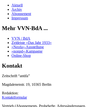
Aktuell
Archiv
Abonnement
Impressum
Mehr VVN-BdA ...
VVN / BdA
Zeitleiste »Das Jahr 1933«
»Neofa«-Ausstellung
»nonpd«-Kampagne
Online-Shop
Kontakt
Zeitschrift “antifa”
Magdalenenstr. 19, 10365 Berlin
Redaktion:
Kontaktformular
Vertrieb (Abonnements, Probehefte, Adressänderungen,