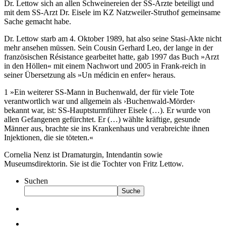
Dr. Lettow sich an allen Schweinereien der SS-Ärzte beteiligt und
mit dem SS-Arzt Dr. Eisele im KZ Natzweiler-Struthof gemeinsame
Sache gemacht habe.
Dr. Lettow starb am 4. Oktober 1989, hat also seine Stasi-Akte nicht
mehr ansehen müssen. Sein Cousin Gerhard Leo, der lange in der
französischen Résistance gearbeitet hatte, gab 1997 das Buch »Arzt
in den Höllen« mit einem Nachwort und 2005 in Frank-reich in
seiner Übersetzung als »Un médicin en enfer« heraus.
1 »Ein weiterer SS-Mann in Buchenwald, der für viele Tote
verantwortlich war und allgemein als ›Buchenwald-Mörder‹
bekannt war, ist: SS-Hauptsturmführer Eisele (…). Er wurde von
allen Gefangenen gefürchtet. Er (…) wählte kräftige, gesunde
Männer aus, brachte sie ins Krankenhaus und verabreichte ihnen
Injektionen, die sie töteten.«
Cornelia Nenz ist Dramaturgin, Intendantin sowie
Museumsdirektorin. Sie ist die Tochter von Fritz Lettow.
Suchen
Suche