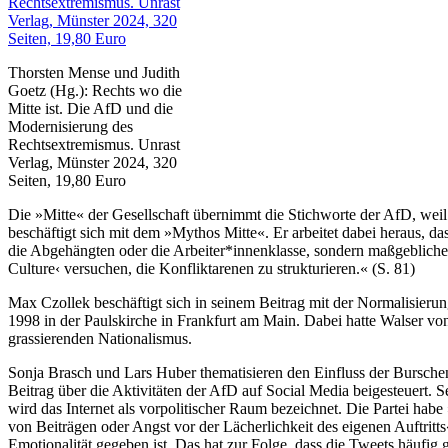
Thorsten Mense und Judith
Goetz (Hg.): Rechts wo die
Mitte ist. Die AfD und die
Modernisierung des
Rechtsextremismus. Unrast
Verlag, Münster 2024, 320
Seiten, 19,80 Euro
Die »Mitte« der Gesellschaft übernimmt die Stichworte der AfD, weil
beschäftigt sich mit dem »Mythos Mitte«. Er arbeitet dabei heraus, das
die Abgehängten oder die Arbeiter*innenklasse, sondern maßgebliche r
Culture‹ versuchen, die Konfliktarenen zu strukturieren.« (S. 81)
Max Czollek beschäftigt sich in seinem Beitrag mit der Normalisier
1998 in der Paulskirche in Frankfurt am Main. Dabei hatte Walser vo
grassierenden Nationalismus.
Sonja Brasch und Lars Huber thematisieren den Einfluss der Burschen
Beitrag über die Aktivitäten der AfD auf Social Media beigesteuert. 
wird das Internet als vorpolitischer Raum bezeichnet. Die Partei hab
von Beiträgen oder Angst vor der Lächerlichkeit des eigenen Auftritt
Emotionalität gegeben ist. Das hat zur Folge, dass die Tweets häufig