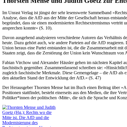
Thorsten Mense und Judith Goetz zur Ent
Im Unrast Verlag ist jüngst der sehr lesenswerte Sammelband »Rechts
Analyse, dass die AfD aus der Mitte der Gesellschaft heraus entstande
begründet, dass sie einen modernisierten Rechtsextremismus vertritt u
ansprechen konnte« (S. 10).
Davon ausgehend analysieren verschiedene Autoren das Verhältnis de
heute. Dazu gehört auch, wie andere Parteien auf die AfD reagieren
Union heraus eine Partei entstanden ist, die die Zusammenarbeit mit 
Staaten zeigt, dass die Zerstörung der Union kein Wunschtraum von A
Fabian Virchow und Alexander Häusler gehen im nächsten Kapitel auf d
faschistisch gegenüber. Zusammenfassend schreiben sie: »Hinsichtlic
zugleich faschistische Merkmale. Diese Gemengelage – die AfD als ext
den aktuellen Stand der Entwicklung der AfD.« (S. 47)
Der Herausgeber Thorsten Mense hat im Buch einen Beitrag über »Aut
Positionen stattfindet, besteht einerseits aus den Medien, die ihre V
Politiker*innen der politischen ›Mitte‹, die sich die Sprache und Ko