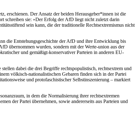
tz, erschienen. Der Ansatz der beiden Herausgeber*innen ist die
 schreiben sie: »Der Erfolg der AfD liegt nicht zuletzt darin
tätsstiftend sein kann, die der traditionelle Rechtsextremismus nicht
inn die Entstehungsgeschichte der AfD und ihre Entwicklung bis
er AfD übernommen wurden, sondern mit der Werte-union aus der
okratischer und gemäßigt-konservativer Parteien in anderen EU-
ellen dabei die drei Begriffe rechtspopulistisch, rechtsextrem und
em völkisch-nationalistischen Gebaren finden sich in der Partei
tationsweise und protofaschistischer Selbstinszenierung – markiert
esonanzraum, in dem die Normalisierung ihrer rechtsextremen
Themen der Partei übernehmen, sowie andererseits aus Parteien und