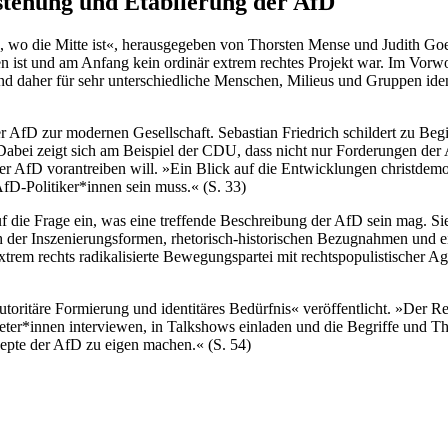
stehung und Etablierung der AfD
, wo die Mitte ist«, herausgegeben von Thorsten Mense und Judith Goe
n ist und am Anfang kein ordinär extrem rechtes Projekt war. Im Vorwort
nd daher für sehr unterschiedliche Menschen, Milieus und Gruppen identi
r AfD zur modernen Gesellschaft. Sebastian Friedrich schildert zu Beg
. Dabei zeigt sich am Beispiel der CDU, dass nicht nur Forderungen d
der AfD vorantreiben will. »Ein Blick auf die Entwicklungen christdem
fD-Politiker*innen sein muss.« (S. 33)
ie Frage ein, was eine treffende Beschreibung der AfD sein mag. Sie st
h der Inszenierungsformen, rhetorisch-historischen Bezugnahmen und ein
rem rechts radikalisierte Bewegungspartei mit rechtspopulistischer Agi
oritäre Formierung und identitäres Bedürfnis« veröffentlicht. »Der R
ertreter*innen interviewen, in Talkshows einladen und die Begriffe und 
nzepte der AfD zu eigen machen.« (S. 54)