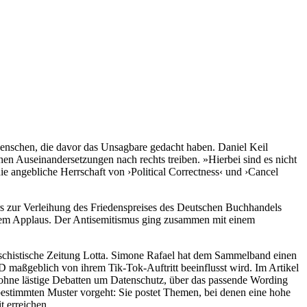
Menschen, die davor das Unsagbare gedacht haben. Daniel Keil
ichen Auseinandersetzungen nach rechts treiben. »Hierbei sind es nicht
ie angebliche Herrschaft von ›Political Correctness‹ und ›Cancel
rs zur Verleihung des Friedenspreises des Deutschen Buchhandels
schem Applaus. Der Antisemitismus ging zusammen mit einem
faschistische Zeitung Lotta. Simone Rafael hat dem Sammelband einen
D maßgeblich von ihrem Tik-Tok-Auftritt beeinflusst wird. Im Artikel
 – ohne lästige Debatten um Datenschutz, über das passende Wording
 bestimmten Muster vorgeht: Sie postet Themen, bei denen eine hohe
t erreichen.