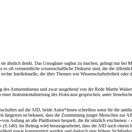
 sie ähnlich denkt. Das Unsagbare sagbar zu machen, gelingt nur bei 
s es oft vermeintliche wissenschaftliche Diskurse sind, die die öffentl
echte Intellektuelle, die über Themen wie Wissenschaftsfreiheit oder d
ung des Antisemitismus und zwar ausgehend von der Rede Martin Walse
n einer Instrumentalisierung des Holocaust gesprochen, unter freneti
schaften auf die AfD, beide Autor*innen schreiben sonst für die anti
Seit längerem ist bekannt, dass die Zustimmung junger Menschen zur Af
e »von Anfang an alle Plattformen bespielt, die ihr nützlich erschienen
s« (S.140). Im Beitrag wird herausgearbeitet, dass die AfD nach einem
 geliked sowie kommentiert werden und dadurch eine höhere Sichtbarkei