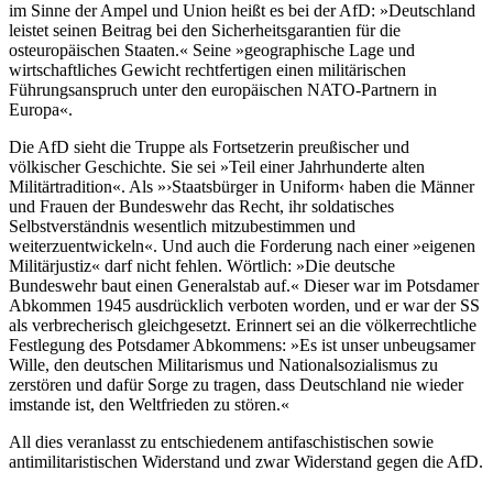
im Sinne der Ampel und Union heißt es bei der AfD: »Deutschland
leistet seinen Beitrag bei den Sicherheitsgarantien für die
osteuropäischen Staaten.« Seine »geographische Lage und
wirtschaftliches Gewicht rechtfertigen einen militärischen
Führungsanspruch unter den europäischen NATO-Partnern in
Europa«.
Die AfD sieht die Truppe als Fortsetzerin preußischer und
völkischer Geschichte. Sie sei »Teil einer Jahrhunderte alten
Militärtradition«. Als »›Staatsbürger in Uniform‹ haben die Männer
und Frauen der Bundeswehr das Recht, ihr soldatisches
Selbstverständnis wesentlich mitzubestimmen und
weiterzuentwickeln«. Und auch die Forderung nach einer »eigenen
Militärjustiz« darf nicht fehlen. Wörtlich: »Die deutsche
Bundeswehr baut einen Generalstab auf.« Dieser war im Potsdamer
Abkommen 1945 ausdrücklich verboten worden, und er war der SS
als verbrecherisch gleichgesetzt. Erinnert sei an die völkerrechtliche
Festlegung des Potsdamer Abkommens: »Es ist unser unbeugsamer
Wille, den deutschen Militarismus und Nationalsozialismus zu
zerstören und dafür Sorge zu tragen, dass Deutschland nie wieder
imstande ist, den Weltfrieden zu stören.«
All dies veranlasst zu entschiedenem antifaschistischen sowie
antimilitaristischen Widerstand und zwar Widerstand gegen die AfD.