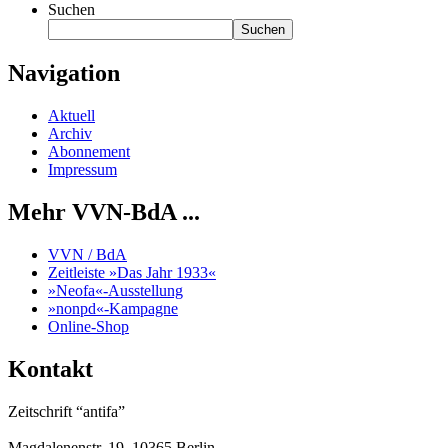
Suchen
Suchen
Navigation
Aktuell
Archiv
Abonnement
Impressum
Mehr VVN-BdA ...
VVN / BdA
Zeitleiste »Das Jahr 1933«
»Neofa«-Ausstellung
»nonpd«-Kampagne
Online-Shop
Kontakt
Zeitschrift “antifa”
Magdalenenstr. 19, 10365 Berlin