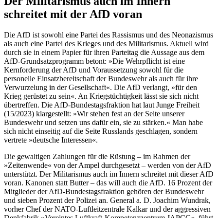
Der Militarismus auch im Innern
schreitet mit der AfD voran
Die AfD ist sowohl eine Partei des Rassismus und des Neonazismus
als auch eine Partei des Krieges und des Militarismus. Aktuell wird
durch sie in einem Papier für ihren Parteitag die Aussage aus dem
AfD-Grundsatzprogramm betont: »Die Wehrpflicht ist eine
Kernforderung der AfD und Voraussetzung sowohl für die
personelle Einsatzbereitschaft der Bundeswehr als auch für ihre
Verwurzelung in der Gesellschaft«. Die AfD verlangt, »für den
Krieg gerüstet zu sein«. An Kriegstüchtigkeit lässt sie sich nicht
übertreffen. Die AfD-Bundestagsfraktion hat laut Junge Freiheit
(15/2023) klargestellt: »Wir stehen fest an der Seite unserer
Bundeswehr und setzen uns dafür ein, sie zu stärken.« Man habe
sich nicht einseitig auf die Seite Russlands geschlagen, sondern
vertrete »deutsche Interessen«.
Die gewaltigen Zahlungen für die Rüstung – im Rahmen der
»Zeitenwende« von der Ampel durchgesetzt – werden von der AfD
unterstützt. Der Militarismus auch im Innern schreitet mit dieser AfD
voran. Kanonen statt Butter – das will auch die AfD. 16 Prozent der
Mitglieder der AfD-Bundestagsfraktion gehören der Bundeswehr
und sieben Prozent der Polizei an. General a. D. Joachim Wundrak,
vorher Chef der NATO-Luftleitzentrale Kalkar und der aggressiven
Denkfabrik »Vereintes Luftkraft-Kompetenzzentrum JAPCC«, führt