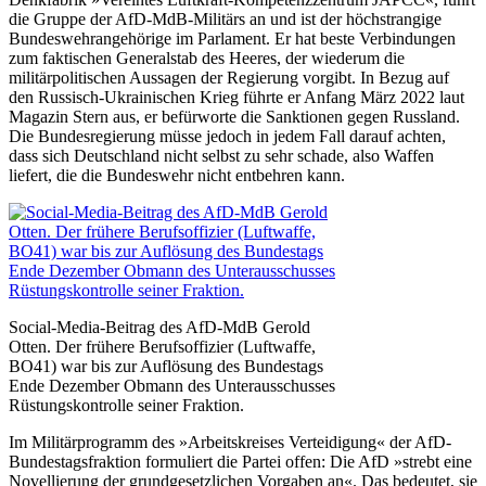
die Gruppe der AfD-MdB-Militärs an und ist der höchstrangige
Bundeswehrangehörige im Parlament. Er hat beste Verbindungen
zum faktischen Generalstab des Heeres, der wiederum die
militärpolitischen Aussagen der Regierung vorgibt. In Bezug auf
den Russisch-Ukrainischen Krieg führte er Anfang März 2022 laut
Magazin Stern aus, er befürworte die Sanktionen gegen Russland.
Die Bundesregierung müsse jedoch in jedem Fall darauf achten,
dass sich Deutschland nicht selbst zu sehr schade, also Waffen
liefert, die die Bundeswehr nicht entbehren kann.
Social-Media-Beitrag des AfD-MdB Gerold
Otten. Der frühere Berufsoffizier (Luftwaffe,
BO41) war bis zur Auflösung des Bundestags
Ende Dezember Obmann des Unterausschusses
Rüstungskontrolle seiner Fraktion.
Im Militärprogramm des »Arbeitskreises Verteidigung« der AfD-
Bundestagsfraktion formuliert die Partei offen: Die AfD »strebt eine
Novellierung der grundgesetzlichen Vorgaben an«. Das bedeutet, sie