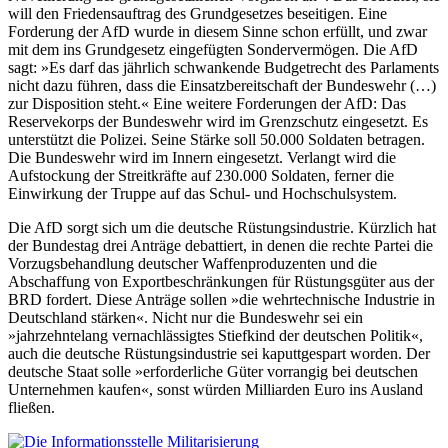
will den Friedensauftrag des Grundgesetzes beseitigen. Eine
Forderung der AfD wurde in diesem Sinne schon erfüllt, und zwar
mit dem ins Grundgesetz eingefügten Sondervermögen. Die AfD
sagt: »Es darf das jährlich schwankende Budgetrecht des Parlaments
nicht dazu führen, dass die Einsatzbereitschaft der Bundeswehr (…)
zur Disposition steht.« Eine weitere Forderungen der AfD: Das
Reservekorps der Bundeswehr wird im Grenzschutz eingesetzt. Es
unterstützt die Polizei. Seine Stärke soll 50.000 Soldaten betragen.
Die Bundeswehr wird im Innern eingesetzt. Verlangt wird die
Aufstockung der Streitkräfte auf 230.000 Soldaten, ferner die
Einwirkung der Truppe auf das Schul- und Hochschulsystem.
Die AfD sorgt sich um die deutsche Rüstungsindustrie. Kürzlich hat
der Bundestag drei Anträge debattiert, in denen die rechte Partei die
Vorzugsbehandlung deutscher Waffenproduzenten und die
Abschaffung von Exportbeschränkungen für Rüstungsgüter aus der
BRD fordert. Diese Anträge sollen »die wehrtechnische Industrie in
Deutschland stärken«. Nicht nur die Bundeswehr sei ein
»jahrzehntelang vernachlässigtes Stiefkind der deutschen Politik«,
auch die deutsche Rüstungsindustrie sei kaputtgespart worden. Der
deutsche Staat solle »erforderliche Güter vorrangig bei deutschen
Unternehmen kaufen«, sonst würden Milliarden Euro ins Ausland
fließen.