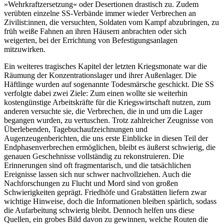
»Wehrkraftzersetzung« oder Desertionen drastisch zu. Zudem
verübten einzelne SS-Verbände immer wieder Verbrechen an
Zivilist:innen, die versuchten, Soldaten vom Kampf abzubringen, zu
früh weiße Fahnen an ihren Häusern anbrachten oder sich
weigerten, bei der Errichtung von Befestigungsanlagen
mitzuwirken.
Ein weiteres tragisches Kapitel der letzten Kriegsmonate war die
Räumung der Konzentrationslager und ihrer Außenlager. Die
Häftlinge wurden auf sogenannte Todesmärsche geschickt. Die SS
verfolgte dabei zwei Ziele: Zum einen wollte sie weiterhin
kostengünstige Arbeitskräfte für die Kriegswirtschaft nutzen, zum
anderen versuchte sie, die Verbrechen, die in und um die Lager
begangen wurden, zu vertuschen. Trotz zahlreicher Zeugnisse von
Überlebenden, Tagebuchaufzeichnungen und
Augenzeugenberichten, die uns erste Einblicke in diesen Teil der
Endphasenverbrechen ermöglichen, bleibt es äußerst schwierig, die
genauen Geschehnisse vollständig zu rekonstruieren. Die
Erinnerungen sind oft fragmentarisch, und die tatsächlichen
Ereignisse lassen sich nur schwer nachvollziehen. Auch die
Nachforschungen zu Flucht und Mord sind von großen
Schwierigkeiten geprägt. Friedhöfe und Grabstätten liefern zwar
wichtige Hinweise, doch die Informationen bleiben spärlich, sodass
die Aufarbeitung schwierig bleibt. Dennoch helfen uns diese
Quellen, ein grobes Bild davon zu gewinnen, welche Routen die