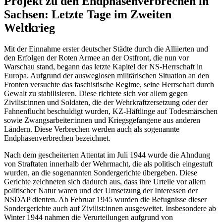
Projekt zu den Endphasenverbrechen in
Sachsen: Letzte Tage im Zweiten
Weltkrieg
Mit der Einnahme erster deutscher Städte durch die Alliierten und
den Erfolgen der Roten Armee an der Ostfront, die nun vor
Warschau stand, begann das letzte Kapitel der NS-Herrschaft in
Europa. Aufgrund der ausweglosen militärischen Situation an den
Fronten versuchte das faschistische Regime, seine Herrschaft durch
Gewalt zu stabilisieren. Diese richtete sich vor allem gegen
Zivilist:innen und Soldaten, die der Wehrkraftzersetzung oder der
Fahnenflucht beschuldigt wurden, KZ-Häftlinge auf Todesmärschen
sowie Zwangsarbeiter:innen und Kriegsgefangene aus anderen
Ländern. Diese Verbrechen werden auch als sogenannte
Endphasenverbrechen bezeichnet.
Nach dem gescheiterten Attentat im Juli 1944 wurde die Ahndung
von Straftaten innerhalb der Wehrmacht, die als politisch eingestuft
wurden, an die sogenannten Sondergerichte übergeben. Diese
Gerichte zeichneten sich dadurch aus, dass ihre Urteile vor allem
politischer Natur waren und der Umsetzung der Interessen der
NSDAP dienten. Ab Februar 1945 wurden die Befugnisse dieser
Sondergerichte auch auf Zivilist:innen ausgeweitet. Insbesondere ab
Winter 1944 nahmen die Verurteilungen aufgrund von