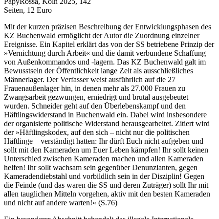
PapyRossa, Köln 2025, 142
Seiten, 12 Euro
Mit der kurzen präzisen Beschreibung der Entwicklungsphasen des
KZ Buchenwald ermöglicht der Autor die Zuordnung einzelner
Ereignisse. Ein Kapitel erklärt das von der SS betriebene Prinzip der
»Vernichtung durch Arbeit« und die damit verbundene Schaffung
von Außenkommandos und -lagern. Das KZ Buchenwald galt im
Bewusstsein der Öffentlichkeit lange Zeit als ausschließliches
Männerlager. Der Verfasser weist ausführlich auf die 27
Frauenaußenlager hin, in denen mehr als 27.000 Frauen zu
Zwangsarbeit gezwungen, erniedrigt und brutal ausgebeutet
wurden. Schneider geht auf den Überlebenskampf und den
Häftlingswiderstand in Buchenwald ein. Dabei wird insbesondere
der organisierte politische Widerstand herausgearbeitet. Zitiert wird
der »Häftlingskodex, auf den sich – nicht nur die politischen
Häftlinge – verständigt hatten: Ihr dürft Euch nicht aufgeben und
sollt mit den Kameraden um Euer Leben kämpfen! Ihr sollt keinen
Unterschied zwischen Kameraden machen und allen Kameraden
helfen! Ihr sollt wachsam sein gegenüber Denunzianten, gegen
Kameradendiebstahl und vorbildlich sein in der Disziplin! Gegen
die Feinde (und das waren die SS und deren Zuträger) sollt Ihr mit
allen tauglichen Mitteln vorgehen, aktiv mit den besten Kameraden
und nicht auf andere warten!« (S.76)