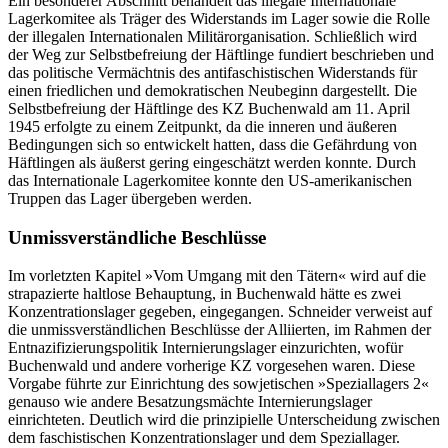
Ein besonderer Abschnitt behandelt das illegale Internationale
Lagerkomitee als Träger des Widerstands im Lager sowie die Rolle
der illegalen Internationalen Militärorganisation. Schließlich wird
der Weg zur Selbstbefreiung der Häftlinge fundiert beschrieben und
das politische Vermächtnis des antifaschistischen Widerstands für
einen friedlichen und demokratischen Neubeginn dargestellt. Die
Selbstbefreiung der Häftlinge des KZ Buchenwald am 11. April
1945 erfolgte zu einem Zeitpunkt, da die inneren und äußeren
Bedingungen sich so entwickelt hatten, dass die Gefährdung von
Häftlingen als äußerst gering eingeschätzt werden konnte. Durch
das Internationale Lagerkomitee konnte den US-amerikanischen
Truppen das Lager übergeben werden.
Unmissverständliche Beschlüsse
Im vorletzten Kapitel »Vom Umgang mit den Tätern« wird auf die
strapazierte haltlose Behauptung, in Buchenwald hätte es zwei
Konzentrationslager gegeben, eingegangen. Schneider verweist auf
die unmissverständlichen Beschlüsse der Alliierten, im Rahmen der
Entnazifizierungspolitik Internierungslager einzurichten, wofür
Buchenwald und andere vorherige KZ vorgesehen waren. Diese
Vorgabe führte zur Einrichtung des sowjetischen »Speziallagers 2«
genauso wie andere Besatzungsmächte Internierungslager
einrichteten. Deutlich wird die prinzipielle Unterscheidung zwischen
dem faschistischen Konzentrationslager und dem Speziallager.