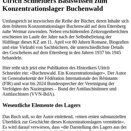
Ulrich Schneiders Basiswissen zum
Konzentrationslager Buchenwald
Umfangreich ist inzwischen die Reihe der Bücher, deren Inhalte sich
dem früheren Konzentrationslager Buchenwald auf dem Ettersberg
nahe Weimar zuwenden. Neben erschütternden Zeitzeugenberichten
erschienen im Laufe der Jahre nach der Selbstbefreiung der
Häftlinge dieses KZ am 11. April vor 80 Jahren Romane, Biografien
und eine Vielzahl von Sachbüchern, die unterschiedlichste Details
des Geschehens auf dem Ettersberg in den Jahren 1937 bis 1945
behandeln.
Hier reiht sich jetzt eine Publikation des Historikers Ulrich
Schneider ein: »Buchenwald. Ein Konzentrationslager«. Der Autor
ist Generalsekretär der Fédération Internationale des Résistants
(FIR) und war bis 2024 Bundessprecher der Vereinigung der
Verfolgten des Naziregimes – Bund der Antifaschistinnen und
Antifaschisten (VVN-BdA).
Wesentliche Elemente des Lagers
Das Buch soll, so der Autor einleitend, »einen ersten substanziellen
Überblick zur Geschichte dieses Konzentrationslagers vermitteln«.
Es wird darauf verwiesen, dass »die Darstellung des Lagers aus der