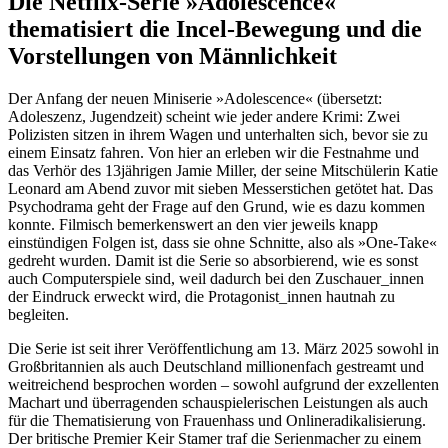
Die Netflix-Serie »Adolescence«
thematisiert die Incel-Bewegung und die
Vorstellungen von Männlichkeit
Der Anfang der neuen Miniserie »Adolescence« (übersetzt:
Adoleszenz, Jugendzeit) scheint wie jeder andere Krimi: Zwei
Polizisten sitzen in ihrem Wagen und unterhalten sich, bevor sie zu
einem Einsatz fahren. Von hier an erleben wir die Festnahme und
das Verhör des 13jährigen Jamie Miller, der seine Mitschülerin Katie
Leonard am Abend zuvor mit sieben Messerstichen getötet hat. Das
Psychodrama geht der Frage auf den Grund, wie es dazu kommen
konnte. Filmisch bemerkenswert an den vier jeweils knapp
einstündigen Folgen ist, dass sie ohne Schnitte, also als »One-Take«
gedreht wurden. Damit ist die Serie so absorbierend, wie es sonst
auch Computerspiele sind, weil dadurch bei den Zuschauer_innen
der Eindruck erweckt wird, die Protagonist_innen hautnah zu
begleiten.
Die Serie ist seit ihrer Veröffentlichung am 13. März 2025 sowohl in
Großbritannien als auch Deutschland millionenfach gestreamt und
weitreichend besprochen worden – sowohl aufgrund der exzellenten
Machart und überragenden schauspielerischen Leistungen als auch
für die Thematisierung von Frauenhass und Onlineradikalisierung.
Der britische Premier Keir Stamer traf die Serienmacher zu einem