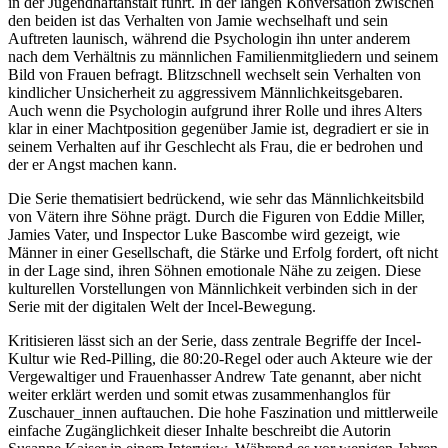
in der Jugendhaftanstalt führt. In der langen Konversation zwischen
den beiden ist das Verhalten von Jamie wechselhaft und sein
Auftreten launisch, während die Psychologin ihn unter anderem
nach dem Verhältnis zu männlichen Familienmitgliedern und seinem
Bild von Frauen befragt. Blitzschnell wechselt sein Verhalten von
kindlicher Unsicherheit zu aggressivem Männlichkeitsgebaren.
Auch wenn die Psychologin aufgrund ihrer Rolle und ihres Alters
klar in einer Machtposition gegenüber Jamie ist, degradiert er sie in
seinem Verhalten auf ihr Geschlecht als Frau, die er bedrohen und
der er Angst machen kann.
Die Serie thematisiert bedrückend, wie sehr das Männlichkeitsbild
von Vätern ihre Söhne prägt. Durch die Figuren von Eddie Miller,
Jamies Vater, und Inspector Luke Bascombe wird gezeigt, wie
Männer in einer Gesellschaft, die Stärke und Erfolg fordert, oft nicht
in der Lage sind, ihren Söhnen emotionale Nähe zu zeigen. Diese
kulturellen Vorstellungen von Männlichkeit verbinden sich in der
Serie mit der digitalen Welt der Incel-Bewegung.
Kritisieren lässt sich an der Serie, dass zentrale Begriffe der Incel-
Kultur wie Red-Pilling, die 80:20-Regel oder auch Akteure wie der
Vergewaltiger und Frauenhasser Andrew Tate genannt, aber nicht
weiter erklärt werden und somit etwas zusammenhanglos für
Zuschauer_innen auftauchen. Die hohe Faszination und mittlerweile
einfache Zugänglichkeit dieser Inhalte beschreibt die Autorin