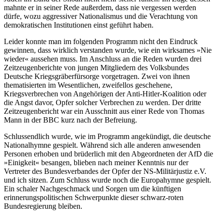
mahnte er in seiner Rede außerdem, dass nie vergessen werden
dürfe, wozu aggressiver Nationalismus und die Verachtung von
demokratischen Institutionen einst geführt haben.
Leider konnte man im folgenden Programm nicht den Eindruck
gewinnen, dass wirklich verstanden wurde, wie ein wirksames »Nie
wieder« aussehen muss. Im Anschluss an die Reden wurden drei
Zeitzeugenberichte von jungen Mitgliedern des Volksbundes
Deutsche Kriegsgräberfürsorge vorgetragen. Zwei von ihnen
thematisierten im Wesentlichen, zweifellos geschehene,
Kriegsverbrechen von Angehörigen der Anti-Hitler-Koalition oder
die Angst davor, Opfer solcher Verbrechen zu werden. Der dritte
Zeitzeugenbericht war ein Ausschnitt aus einer Rede von Thomas
Mann in der BBC kurz nach der Befreiung.
Schlussendlich wurde, wie im Programm angekündigt, die deutsche
Nationalhymne gespielt. Während sich alle anderen anwesenden
Personen erhoben und brüderlich mit den Abgeordneten der AfD die
»Einigkeit« besangen, blieben nach meiner Kenntnis nur der
Vertreter des Bundesverbandes der Opfer der NS-Militärjustiz e.V.
und ich sitzen. Zum Schluss wurde noch die Europahymne gespielt.
Ein schaler Nachgeschmack und Sorgen um die künftigen
erinnerungspolitischen Schwerpunkte dieser schwarz-roten
Bundesregierung bleiben.