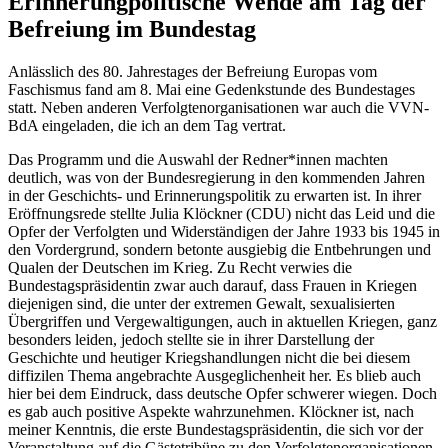
Erinnerungpolitische Wende am Tag der
Befreiung im Bundestag
Anlässlich des 80. Jahrestages der Befreiung Europas vom
Faschismus fand am 8. Mai eine Gedenkstunde des Bundestages
statt. Neben anderen Verfolgtenorganisationen war auch die VVN-
BdA eingeladen, die ich an dem Tag vertrat.
Das Programm und die Auswahl der Redner*innen machten
deutlich, was von der Bundesregierung in den kommenden Jahren
in der Geschichts- und Erinnerungspolitik zu erwarten ist. In ihrer
Eröffnungsrede stellte Julia Klöckner (CDU) nicht das Leid und die
Opfer der Verfolgten und Widerständigen der Jahre 1933 bis 1945 in
den Vordergrund, sondern betonte ausgiebig die Entbehrungen und
Qualen der Deutschen im Krieg. Zu Recht verwies die
Bundestagspräsidentin zwar auch darauf, dass Frauen in Kriegen
diejenigen sind, die unter der extremen Gewalt, sexualisierten
Übergriffen und Vergewaltigungen, auch in aktuellen Kriegen, ganz
besonders leiden, jedoch stellte sie in ihrer Darstellung der
Geschichte und heutiger Kriegshandlungen nicht die bei diesem
diffizilen Thema angebrachte Ausgeglichenheit her. Es blieb auch
hier bei dem Eindruck, dass deutsche Opfer schwerer wiegen. Doch
es gab auch positive Aspekte wahrzunehmen. Klöckner ist, nach
meiner Kenntnis, die erste Bundestagspräsidentin, die sich vor der
Veranstaltung auf die Gästetribüne zu den Verfolgtenorganisationen