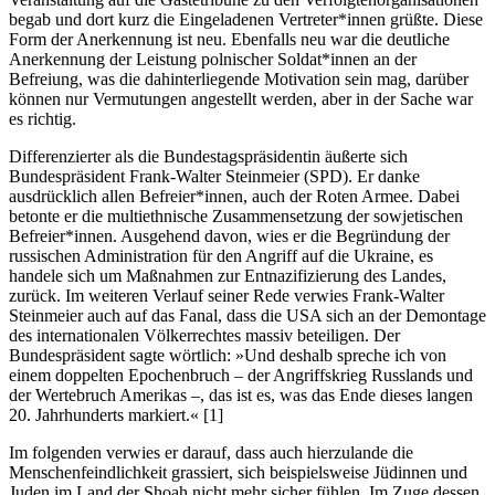
begab und dort kurz die Eingeladenen Vertreter*innen grüßte. Diese
Form der Anerkennung ist neu. Ebenfalls neu war die deutliche
Anerkennung der Leistung polnischer Soldat*innen an der
Befreiung, was die dahinterliegende Motivation sein mag, darüber
können nur Vermutungen angestellt werden, aber in der Sache war
es richtig.
Differenzierter als die Bundestagspräsidentin äußerte sich
Bundespräsident Frank-Walter Steinmeier (SPD). Er danke
ausdrücklich allen Befreier*innen, auch der Roten Armee. Dabei
betonte er die multiethnische Zusammensetzung der sowjetischen
Befreier*innen. Ausgehend davon, wies er die Begründung der
russischen Administration für den Angriff auf die Ukraine, es
handele sich um Maßnahmen zur Entnazifizierung des Landes,
zurück. Im weiteren Verlauf seiner Rede verwies Frank-Walter
Steinmeier auch auf das Fanal, dass die USA sich an der Demontage
des internationalen Völkerrechtes massiv beteiligen. Der
Bundespräsident sagte wörtlich: »Und deshalb spreche ich von
einem doppelten Epochenbruch – der Angriffskrieg Russlands und
der Wertebruch Amerikas –, das ist es, was das Ende dieses langen
20. Jahrhunderts markiert.« [1]
Im folgenden verwies er darauf, dass auch hierzulande die
Menschenfeindlichkeit grassiert, sich beispielsweise Jüdinnen und
Juden im Land der Shoah nicht mehr sicher fühlen. Im Zuge dessen