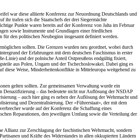
weifel war diese alliierte Konferenz zur Neuordnung Deutschlands und
hr trafen sich die Staatschefs der drei Siegermächte
ichtige Punkte waren bereits auf der Konferenz von Jalta im Februar
gen sowie Instrumente und Grundlagen einer friedlichen
für den politischen Neubeginn insgesamt definiert werden.
rmöglichen sollten. Die Grenzen wurden neu geordnet, wobei durch
intergrund der Erfahrungen mit dem deutschen Faschismus in erster
Linie) und der polnische Anteil Ostpreußens endgültig fixiert,
steile aus Polen, Ungarn und der Tschechoslowakei. Dabei ging es
auf diese Weise, Minderheitenkonflikte in Mitteleuropa weitgehend zu
zonen gelten sollten. Zur gemeinsamen Verwaltung wurde ein
rten Denazifizierung – das bedeutete nicht nur Auflösung der NSDAP
arisierung – auch hier ging es neben der Auflösung der Wehrmacht und
sierung und Dezentralisierung. Der »Führerstaat«, der mit dem
gsverbrecher wurde auf der Konferenz die Schaffung eines
utschen Reparationen, den jeweiligen Umfang sowie die Verteilung der
sche Allianz zur Zerschlagung der faschistischen Wehrmacht, sondern
ie Partisanen und Kräfte des Widerstandes in allen okkupierten Ländern