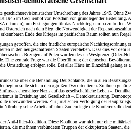
istisch-demokratische Gesellschaft
nkte geschichtsrevisionistischer Umschreibung des Jahres 1945. Ohne Z
st 1945 im Cecilienhof von Potsdam von grundlegender Bedeutung. Auf i
 USA (Truman), um Festlegungen für das Nachkriegseuropa zu treffen. W
nd Österreich nach dem Sieg, die Notwendigkeit der Reparationszahlun
erkennbaren Ende des Krieges im pazifischen Raum sollten nun Regeln 
ungen getroffen, die eine friedliche europäische Nachkriegsordnung e
eiten in den neugeschaffenen Staaten verblieben. Dass dies vor dem H
überraschen. Bezogen auf Polen wurden dessen Westgrenze (Oder-Neiße-
e. Eine zentrale Frage war die Überführung der deutschen Bevölkerung
e Umsiedlung erfolgen solle. Bei aller Härte im Einzelfall gelang es 
Grundsätze über die Behandlung Deutschlands, die in allen Besatzungs
e Neubeginn sollte sich an den »großen Ds« orientieren. Zu ihnen gehö
nflusses ehemaliger Nazis auf das gesellschaftliche Leben –, Demilit
rismus in Erziehung und Gesellschaft –, Demokratisierung, Demonopoli
, sollte überwunden werden. Zur juristischen Verfolgung der Hauptkrie
5 in Nürnberg seine Arbeit aufnahm. Zudem legte die Konferenz die de
 der Anti-Hitler-Koalition. Diese Koalition war nicht nur eine militäri
lliierten, die mit ihnen verbündeten Truppen der okkupierten Staaten, d