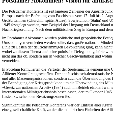
Potsdamer Abkommen: Vision für antifasch
Die Potsdamer Konferenz ist seit längerer Zeit einer der Angriffspu
Europas nach der Befreiung vom Faschismus vom 17. Juli bis 2. Augu
Großbritannien (Churchill, später Attlee), Sowjetunion (Stalin) und
1945 festgelegt worden, zum Beispiel der Umgang mit Deutschland u
Nachkriegsordnung. Nach dem militärischen Sieg in Europa und dem 
Im Potsdamer Abkommen wurden politische und geopolitische Festleg
Umsiedlungen vermieden werden sollte, dass große nationale Minderh
Linie zu Lasten der deutschstämmigen Bevölkerung ging, kann nicht 
wobei zu diesem Thema auch eine polnische Delegation gehörte wurd
nicht um das ob, sondern nur in welcher Geschwindigkeit und wohin di
vermeiden.
In Potsdam formulierten die Vertreter der Siegermächte gemeinsame 
Alliierter Kontrollrat geschaffen. Der antifaschistisch-demokratisch
und aller Massenorganisationen, sondern auch die Überwindung des Ei
der Beendigung der Kriegsproduktion um die Überwindung des Milita
»Gesetz zur nationalen Arbeit« (1934) auch im Betrieb etabliert war
Internationalen Militärgerichtshofs beschlossen, der im Oktober 194
Lasten zwischen den Besatzungszonen fest.
Signifikant für die Potsdamer Konferenz war der Einfluss aller Kräfte
eine gesellschaftliche Kraft, zu der die militärischen Einheiten der A