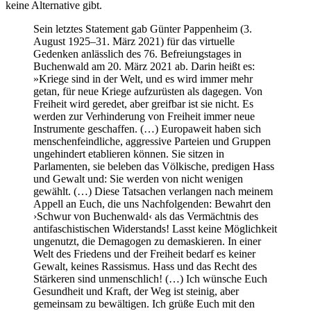
keine Alternative gibt.
Sein letztes Statement gab Günter Pappenheim (3.
August 1925–31. März 2021) für das virtuelle
Gedenken anlässlich des 76. Befreiungstages in
Buchenwald am 20. März 2021 ab. Darin heißt es:
»Kriege sind in der Welt, und es wird immer mehr
getan, für neue Kriege aufzurüsten als dagegen. Von
Freiheit wird geredet, aber greifbar ist sie nicht. Es
werden zur Verhinderung von Freiheit immer neue
Instrumente geschaffen. (…) Europaweit haben sich
menschenfeindliche, aggressive Parteien und Gruppen
ungehindert etablieren können. Sie sitzen in
Parlamenten, sie beleben das Völkische, predigen Hass
und Gewalt und: Sie werden von nicht wenigen
gewählt. (…) Diese Tatsachen verlangen nach meinem
Appell an Euch, die uns Nachfolgenden: Bewahrt den
›Schwur von Buchenwald‹ als das Vermächtnis des
antifaschistischen Widerstands! Lasst keine Möglichkeit
ungenutzt, die Demagogen zu demaskieren. In einer
Welt des Friedens und der Freiheit bedarf es keiner
Gewalt, keines Rassismus. Hass und das Recht des
Stärkeren sind unmenschlich! (…) Ich wünsche Euch
Gesundheit und Kraft, der Weg ist steinig, aber
gemeinsam zu bewältigen. Ich grüße Euch mit den