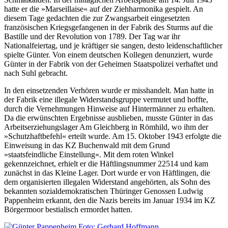
hatte er die »Marseillaise« auf der Ziehharmonika gespielt. An
diesem Tage gedachten die zur Zwangsarbeit eingesetzten
französischen Kriegsgefangenen in der Fabrik des Sturms auf die
Bastille und der Revolution von 1789. Der Tag war ihr
Nationalfeiertag, und je kräftiger sie sangen, desto leidenschaftlicher
spielte Günter. Von einem deutschen Kollegen denunziert, wurde
Günter in der Fabrik von der Geheimen Staatspolizei verhaftet und
nach Suhl gebracht.
In den einsetzenden Verhören wurde er misshandelt. Man hatte in
der Fabrik eine illegale Widerstandsgruppe vermutet und hoffte,
durch die Vernehmungen Hinweise auf Hintermänner zu erhalten.
Da die erwünschten Ergebnisse ausblieben, musste Günter in das
Arbeitserziehungslager Am Gleichberg in Römhild, wo ihm der
»Schutzhaftbefehl« erteilt wurde. Am 15. Oktober 1943 erfolgte die
Einweisung in das KZ Buchenwald mit dem Grund
»staatsfeindliche Einstellung«. Mit dem roten Winkel
gekennzeichnet, erhielt er die Häftlingsnummer 22514 und kam
zunächst in das Kleine Lager. Dort wurde er von Häftlingen, die
dem organisierten illegalen Widerstand angehörten, als Sohn des
bekannten sozialdemokratischen Thüringer Genossen Ludwig
Pappenheim erkannt, den die Nazis bereits im Januar 1934 im KZ
Börgermoor bestialisch ermordet hatten.