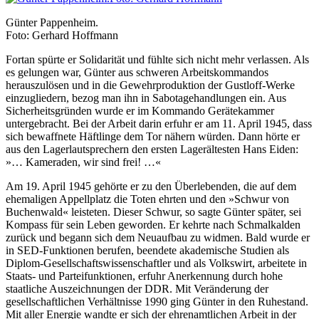
Günter Pappenheim.
Foto: Gerhard Hoffmann
Fortan spürte er Solidarität und fühlte sich nicht mehr verlassen. Als
es gelungen war, Günter aus schweren Arbeitskommandos
herauszulösen und in die Gewehrproduktion der Gustloff-Werke
einzugliedern, bezog man ihn in Sabotagehandlungen ein. Aus
Sicherheitsgründen wurde er im Kommando Gerätekammer
untergebracht. Bei der Arbeit darin erfuhr er am 11. April 1945, dass
sich bewaffnete Häftlinge dem Tor nähern würden. Dann hörte er
aus den Lagerlautsprechern den ersten Lagerältesten Hans Eiden:
»… Kameraden, wir sind frei! …«
Am 19. April 1945 gehörte er zu den Überlebenden, die auf dem
ehemaligen Appellplatz die Toten ehrten und den »Schwur von
Buchenwald« leisteten. Dieser Schwur, so sagte Günter später, sei
Kompass für sein Leben geworden. Er kehrte nach Schmalkalden
zurück und begann sich dem Neuaufbau zu widmen. Bald wurde er
in SED-Funktionen berufen, beendete akademische Studien als
Diplom-Gesellschaftswissenschaftler und als Volkswirt, arbeitete in
Staats- und Parteifunktionen, erfuhr Anerkennung durch hohe
staatliche Auszeichnungen der DDR. Mit Veränderung der
gesellschaftlichen Verhältnisse 1990 ging Günter in den Ruhestand.
Mit aller Energie wandte er sich der ehrenamtlichen Arbeit in der