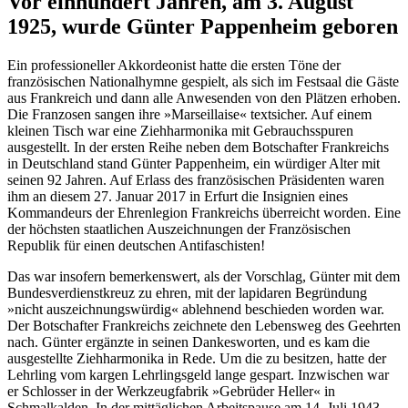
Vor einhundert Jahren, am 3. August
1925, wurde Günter Pappenheim geboren
Ein professioneller Akkordeonist hatte die ersten Töne der
französischen Nationalhymne gespielt, als sich im Festsaal die Gäste
aus Frankreich und dann alle Anwesenden von den Plätzen erhoben.
Die Franzosen sangen ihre »Marseillaise« textsicher. Auf einem
kleinen Tisch war eine Ziehharmonika mit Gebrauchsspuren
ausgestellt. In der ersten Reihe neben dem Botschafter Frankreichs
in Deutschland stand Günter Pappenheim, ein würdiger Alter mit
seinen 92 Jahren. Auf Erlass des französischen Präsidenten waren
ihm an diesem 27. Januar 2017 in Erfurt die Insignien eines
Kommandeurs der Ehrenlegion Frankreichs überreicht worden. Eine
der höchsten staatlichen Auszeichnungen der Französischen
Republik für einen deutschen Antifaschisten!
Das war insofern bemerkenswert, als der Vorschlag, Günter mit dem
Bundesverdienstkreuz zu ehren, mit der lapidaren Begründung
»nicht auszeichnungswürdig« ablehnend beschieden worden war.
Der Botschafter Frankreichs zeichnete den Lebensweg des Geehrten
nach. Günter ergänzte in seinen Dankesworten, und es kam die
ausgestellte Ziehharmonika in Rede. Um die zu besitzen, hatte der
Lehrling vom kargen Lehrlingsgeld lange gespart. Inzwischen war
er Schlosser in der Werkzeugfabrik »Gebrüder Heller« in
Schmalkalden. In der mittäglichen Arbeitspause am 14. Juli 1943