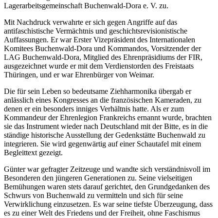
Lagerarbeitsgemeinschaft Buchenwald-Dora e. V. zu.
Mit Nachdruck verwahrte er sich gegen Angriffe auf das
antifaschistische Vermächtnis und geschichtsrevisionistische
Auffassungen. Er war Erster Vizepräsident des Internationalen
Komitees Buchenwald-Dora und Kommandos, Vorsitzender der
LAG Buchenwald-Dora, Mitglied des Ehrenpräsidiums der FIR,
ausgezeichnet wurde er mit dem Verdienstorden des Freistaats
Thüringen, und er war Ehrenbürger von Weimar.
Die für sein Leben so bedeutsame Ziehharmonika übergab er
anlässlich eines Kongresses an die französischen Kameraden, zu
denen er ein besonders inniges Verhältnis hatte. Als er zum
Kommandeur der Ehrenlegion Frankreichs ernannt wurde, brachten
sie das Instrument wieder nach Deutschland mit der Bitte, es in die
ständige historische Ausstellung der Gedenkstätte Buchenwald zu
integrieren. Sie wird gegenwärtig auf einer Schautafel mit einem
Begleittext gezeigt.
Günter war gefragter Zeitzeuge und wandte sich verständnisvoll im
Besonderen den jüngeren Generationen zu. Seine vielseitigen
Bemühungen waren stets darauf gerichtet, den Grundgedanken des
Schwurs von Buchenwald zu vermitteln und sich für seine
Verwirklichung einzusetzen. Es war seine tiefste Überzeugung, dass
es zu einer Welt des Friedens und der Freiheit, ohne Faschismus