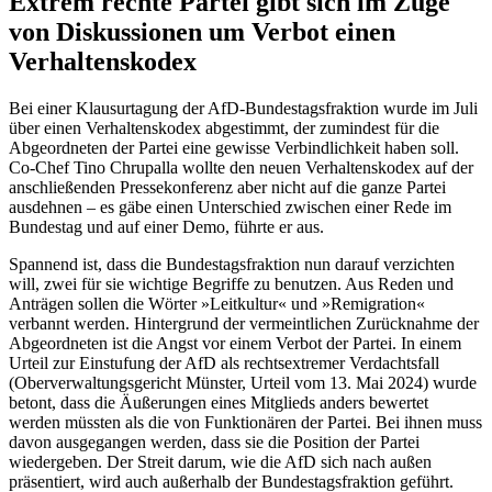
Extrem rechte Partei gibt sich im Zuge
von Diskussionen um Verbot einen
Verhaltenskodex
Bei einer Klausurtagung der AfD-Bundestagsfraktion wurde im Juli
über einen Verhaltenskodex abgestimmt, der zumindest für die
Abgeordneten der Partei eine gewisse Verbindlichkeit haben soll.
Co-Chef Tino Chrupalla wollte den neuen Verhaltenskodex auf der
anschließenden Pressekonferenz aber nicht auf die ganze Partei
ausdehnen – es gäbe einen Unterschied zwischen einer Rede im
Bundestag und auf einer Demo, führte er aus.
Spannend ist, dass die Bundestagsfraktion nun darauf verzichten
will, zwei für sie wichtige Begriffe zu benutzen. Aus Reden und
Anträgen sollen die Wörter »Leitkultur« und »Remigration«
verbannt werden. Hintergrund der vermeintlichen Zurücknahme der
Abgeordneten ist die Angst vor einem Verbot der Partei. In einem
Urteil zur Einstufung der AfD als rechtsextremer Verdachtsfall
(Oberverwaltungsgericht Münster, Urteil vom 13. Mai 2024) wurde
betont, dass die Äußerungen eines Mitglieds anders bewertet
werden müssten als die von Funktionären der Partei. Bei ihnen muss
davon ausgegangen werden, dass sie die Position der Partei
wiedergeben. Der Streit darum, wie die AfD sich nach außen
präsentiert, wird auch außerhalb der Bundestagsfraktion geführt.