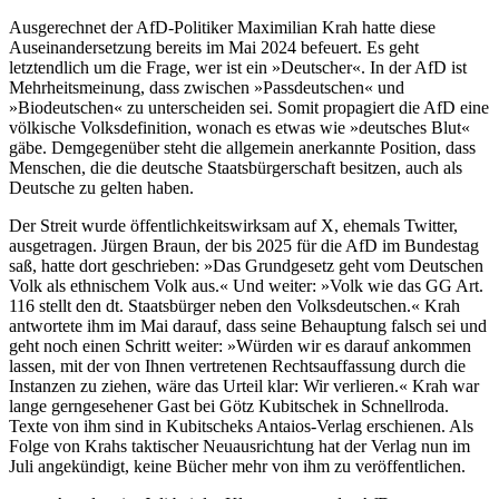
Ausgerechnet der AfD-Politiker Maximilian Krah hatte diese
Auseinandersetzung bereits im Mai 2024 befeuert. Es geht
letztendlich um die Frage, wer ist ein »Deutscher«. In der AfD ist
Mehrheitsmeinung, dass zwischen »Passdeutschen« und
»Biodeutschen« zu unterscheiden sei. Somit propagiert die AfD eine
völkische Volksdefinition, wonach es etwas wie »deutsches Blut«
gäbe. Demgegenüber steht die allgemein anerkannte Position, dass
Menschen, die die deutsche Staatsbürgerschaft besitzen, auch als
Deutsche zu gelten haben.
Der Streit wurde öffentlichkeitswirksam auf X, ehemals Twitter,
ausgetragen. Jürgen Braun, der bis 2025 für die AfD im Bundestag
saß, hatte dort geschrieben: »Das Grundgesetz geht vom Deutschen
Volk als ethnischem Volk aus.« Und weiter: »Volk wie das GG Art.
116 stellt den dt. Staatsbürger neben den Volksdeutschen.« Krah
antwortete ihm im Mai darauf, dass seine Behauptung falsch sei und
geht noch einen Schritt weiter: »Würden wir es darauf ankommen
lassen, mit der von Ihnen vertretenen Rechtsauffassung durch die
Instanzen zu ziehen, wäre das Urteil klar: Wir verlieren.« Krah war
lange gerngesehener Gast bei Götz Kubitschek in Schnellroda.
Texte von ihm sind in Kubitscheks Antaios-Verlag erschienen. Als
Folge von Krahs taktischer Neuausrichtung hat der Verlag nun im
Juli angekündigt, keine Bücher mehr von ihm zu veröffentlichen.