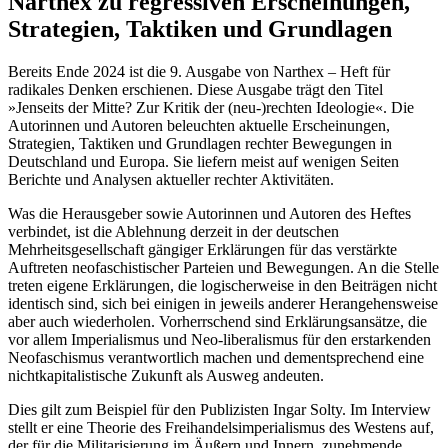
Narthex zu regressiven Erscheinungen,
Strategien, Taktiken und Grundlagen
Bereits Ende 2024 ist die 9. Ausgabe von Narthex – Heft für
radikales Denken erschienen. Diese Ausgabe trägt den Titel
»Jenseits der Mitte? Zur Kritik der (neu-)rechten Ideologie«. Die
Autorinnen und Autoren beleuchten aktuelle Erscheinungen,
Strategien, Taktiken und Grundlagen rechter Bewegungen in
Deutschland und Europa. Sie liefern meist auf wenigen Seiten
Berichte und Analysen aktueller rechter Aktivitäten.
Was die Herausgeber sowie Autorinnen und Autoren des Heftes
verbindet, ist die Ablehnung derzeit in der deutschen
Mehrheitsgesellschaft gängiger Erklärungen für das verstärkte
Auftreten neofaschistischer Parteien und Bewegungen. An die Stelle
treten eigene Erklärungen, die logischerweise in den Beiträgen nicht
identisch sind, sich bei einigen in jeweils anderer Herangehensweise
aber auch wiederholen. Vorherrschend sind Erklärungsansätze, die
vor allem Imperialismus und Neo-liberalismus für den erstarkenden
Neofaschismus verantwortlich machen und dementsprechend eine
nichtkapitalistische Zukunft als Ausweg andeuten.
Dies gilt zum Beispiel für den Publizisten Ingar Solty. Im Interview
stellt er eine Theorie des Freihandelsimperialismus des Westens auf,
der für die Militarisierung im Äußern und Innern, zunehmende