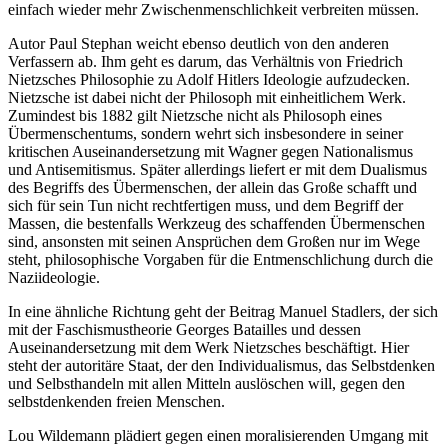
einfach wieder mehr Zwischenmenschlichkeit verbreiten müssen.
Autor Paul Stephan weicht ebenso deutlich von den anderen
Verfassern ab. Ihm geht es darum, das Verhältnis von Friedrich
Nietzsches Philosophie zu Adolf Hitlers Ideologie aufzudecken.
Nietzsche ist dabei nicht der Philosoph mit einheitlichem Werk.
Zumindest bis 1882 gilt Nietzsche nicht als Philosoph eines
Übermenschentums, sondern wehrt sich insbesondere in seiner
kritischen Auseinandersetzung mit Wagner gegen Nationalismus
und Antisemitismus. Später allerdings liefert er mit dem Dualismus
des Begriffs des Übermenschen, der allein das Große schafft und
sich für sein Tun nicht rechtfertigen muss, und dem Begriff der
Massen, die bestenfalls Werkzeug des schaffenden Übermenschen
sind, ansonsten mit seinen Ansprüchen dem Großen nur im Wege
steht, philosophische Vorgaben für die Entmenschlichung durch die
Naziideologie.
In eine ähnliche Richtung geht der Beitrag Manuel Stadlers, der sich
mit der Faschismustheorie Georges Batailles und dessen
Auseinandersetzung mit dem Werk Nietzsches beschäftigt. Hier
steht der autoritäre Staat, der den Individualismus, das Selbstdenken
und Selbsthandeln mit allen Mitteln auslöschen will, gegen den
selbstdenkenden freien Menschen.
Lou Wildemann plädiert gegen einen moralisierenden Umgang mit