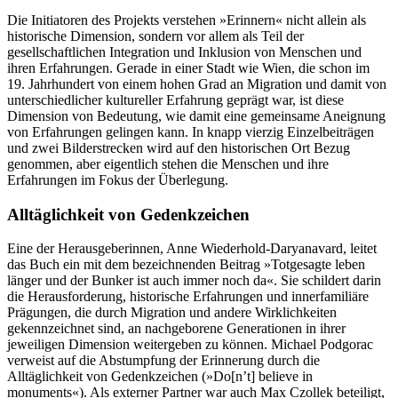
Die Initiatoren des Projekts verstehen »Erinnern« nicht allein als
historische Dimension, sondern vor allem als Teil der
gesellschaftlichen Integration und Inklusion von Menschen und
ihren Erfahrungen. Gerade in einer Stadt wie Wien, die schon im
19. Jahrhundert von einem hohen Grad an Migration und damit von
unterschiedlicher kultureller Erfahrung geprägt war, ist diese
Dimension von Bedeutung, wie damit eine gemeinsame Aneignung
von Erfahrungen gelingen kann. In knapp vierzig Einzelbeiträgen
und zwei Bilderstrecken wird auf den historischen Ort Bezug
genommen, aber eigentlich stehen die Menschen und ihre
Erfahrungen im Fokus der Überlegung.
Alltäglichkeit von Gedenkzeichen
Eine der Herausgeberinnen, Anne Wiederhold-Daryanavard, leitet
das Buch ein mit dem bezeichnenden Beitrag »Totgesagte leben
länger und der Bunker ist auch immer noch da«. Sie schildert darin
die Herausforderung, historische Erfahrungen und innerfamiliäre
Prägungen, die durch Migration und andere Wirklichkeiten
gekennzeichnet sind, an nachgeborene Generationen in ihrer
jeweiligen Dimension weitergeben zu können. Michael Podgorac
verweist auf die Abstumpfung der Erinnerung durch die
Alltäglichkeit von Gedenkzeichen (»Do[n’t] believe in
monuments«). Als externer Partner war auch Max Czollek beteiligt,