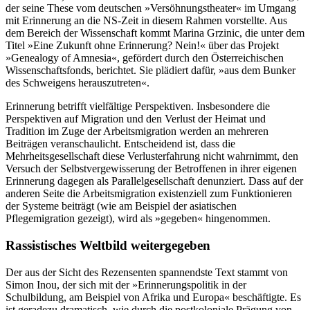
der seine These vom deutschen »Versöhnungstheater« im Umgang
mit Erinnerung an die NS-Zeit in diesem Rahmen vorstellte. Aus
dem Bereich der Wissenschaft kommt Marina Grzinic, die unter dem
Titel »Eine Zukunft ohne Erinnerung? Nein!« über das Projekt
»Genealogy of Amnesia«, gefördert durch den Österreichischen
Wissenschaftsfonds, berichtet. Sie plädiert dafür, »aus dem Bunker
des Schweigens herauszutreten«.
Erinnerung betrifft vielfältige Perspektiven. Insbesondere die
Perspektiven auf Migration und den Verlust der Heimat und
Tradition im Zuge der Arbeitsmigration werden an mehreren
Beiträgen veranschaulicht. Entscheidend ist, dass die
Mehrheitsgesellschaft diese Verlusterfahrung nicht wahrnimmt, den
Versuch der Selbstvergewisserung der Betroffenen in ihrer eigenen
Erinnerung dagegen als Parallelgesellschaft denunziert. Dass auf der
anderen Seite die Arbeitsmigration existenziell zum Funktionieren
der Systeme beiträgt (wie am Beispiel der asiatischen
Pflegemigration gezeigt), wird als »gegeben« hingenommen.
Rassistisches Weltbild weitergegeben
Der aus der Sicht des Rezensenten spannendste Text stammt von
Simon Inou, der sich mit der »Erinnerungspolitik in der
Schulbildung, am Beispiel von Afrika und Europa« beschäftigte. Es
ist geradezu dramatisch, wie durch die postkoloniale Prägung von