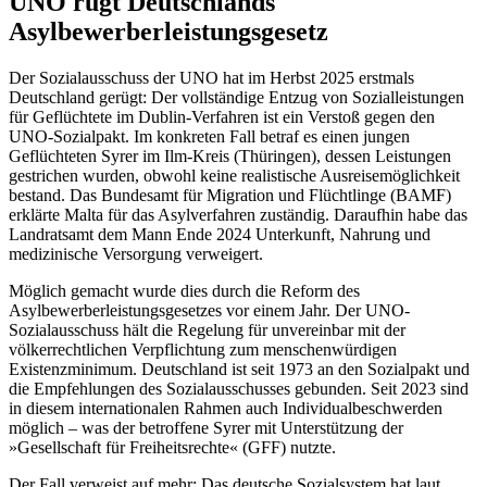
UNO rügt Deutschlands
Asylbewerberleistungsgesetz
Der Sozialausschuss der UNO hat im Herbst 2025 erstmals
Deutschland gerügt: Der vollständige Entzug von Sozialleistungen
für Geflüchtete im Dublin-Verfahren ist ein Verstoß gegen den
UNO-Sozialpakt. Im konkreten Fall betraf es einen jungen
Geflüchteten Syrer im Ilm-Kreis (Thüringen), dessen Leistungen
gestrichen wurden, obwohl keine realistische Ausreisemöglichkeit
bestand. Das Bundesamt für Migration und Flüchtlinge (BAMF)
erklärte Malta für das Asylverfahren zuständig. Daraufhin habe das
Landratsamt dem Mann Ende 2024 Unterkunft, Nahrung und
medizinische Versorgung verweigert.
Möglich gemacht wurde dies durch die Reform des
Asylbewerberleistungsgesetzes vor einem Jahr. Der UNO-
Sozialausschuss hält die Regelung für unvereinbar mit der
völkerrechtlichen Verpflichtung zum menschenwürdigen
Existenzminimum. Deutschland ist seit 1973 an den Sozialpakt und
die Empfehlungen des Sozialausschusses gebunden. Seit 2023 sind
in diesem internationalen Rahmen auch Individualbeschwerden
möglich – was der betroffene Syrer mit Unterstützung der
»Gesellschaft für Freiheitsrechte« (GFF) nutzte.
Der Fall verweist auf mehr: Das deutsche Sozialsystem hat laut