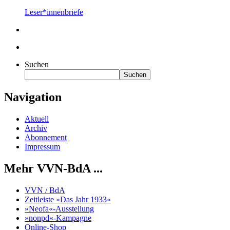
Leser*innenbriefe
Suchen
Suchen
Navigation
Aktuell
Archiv
Abonnement
Impressum
Mehr VVN-BdA ...
VVN / BdA
Zeitleiste »Das Jahr 1933«
»Neofa«-Ausstellung
»nonpd«-Kampagne
Online-Shop