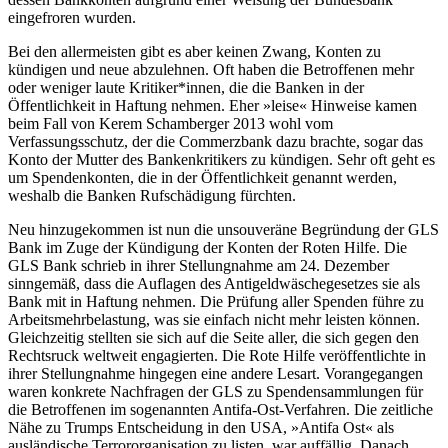
eingefroren wurden.
Bei den allermeisten gibt es aber keinen Zwang, Konten zu
kündigen und neue abzulehnen. Oft haben die Betroffenen mehr
oder weniger laute Kritiker*innen, die die Banken in der
Öffentlichkeit in Haftung nehmen. Eher »leise« Hinweise kamen
beim Fall von Kerem Schamberger 2013 wohl vom
Verfassungsschutz, der die Commerzbank dazu brachte, sogar das
Konto der Mutter des Bankenkritikers zu kündigen. Sehr oft geht es
um Spendenkonten, die in der Öffentlichkeit genannt werden,
weshalb die Banken Rufschädigung fürchten.
Neu hinzugekommen ist nun die unsouveräne Begründung der GLS
Bank im Zuge der Kündigung der Konten der Roten Hilfe. Die
GLS Bank schrieb in ihrer Stellungnahme am 24. Dezember
sinngemäß, dass die Auflagen des Antigeldwäschegesetzes sie als
Bank mit in Haftung nehmen. Die Prüfung aller Spenden führe zu
Arbeitsmehrbelastung, was sie einfach nicht mehr leisten können.
Gleichzeitig stellten sie sich auf die Seite aller, die sich gegen den
Rechtsruck weltweit engagierten. Die Rote Hilfe veröffentlichte in
ihrer Stellungnahme hingegen eine andere Lesart. Vorangegangen
waren konkrete Nachfragen der GLS zu Spendensammlungen für
die Betroffenen im sogenannten Antifa-Ost-Verfahren. Die zeitliche
Nähe zu Trumps Entscheidung in den USA, »Antifa Ost« als
ausländische Terrororganisation zu listen, war auffällig. Danach