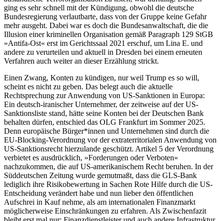
ging es sehr schnell mit der Kündigung, obwohl die deutsche
Bundesregierung verlautbarte, dass von der Gruppe keine Gefahr
mehr ausgeht. Dabei war es doch die Bundesanwaltschaft, die die
Illusion einer kriminellen Organisation gemäß Paragraph 129 StGB
»Antifa-Ost« erst im Gerichtssaal 2021 erschuf, um Lina E. und
andere zu verurteilen und aktuell in Dresden bei einem erneuten
Verfahren auch weiter an dieser Erzählung strickt.
Einen Zwang, Konten zu kündigen, nur weil Trump es so will,
scheint es nicht zu geben. Das belegt auch die aktuelle
Rechtsprechung zur Anwendung von US-Sanktionen in Europa:
Ein deutsch-iranischer Unternehmer, der zeitweise auf der US-
Sanktionsliste stand, hätte seine Konten bei der Deutschen Bank
behalten dürfen, entschied das OLG Frankfurt im Sommer 2025.
Denn europäische Bürger*innen und Unternehmen sind durch die
EU-Blocking-Verordnung vor der extraterritorialen Anwendung von
US-Sanktionsrecht hierzulande geschützt. Artikel 5 der Verordnung
verbietet es ausdrücklich, »Forderungen oder Verboten«
nachzukommen, die auf US-amerikanischem Recht beruhen. In der
Süddeutschen Zeitung wurde gemutmaßt, dass die GLS-Bank
lediglich ihre Risikobewertung in Sachen Rote Hilfe durch die US-
Entscheidung verändert habe und nun lieber den öffentlichen
Aufschrei in Kauf nehme, als am internationalen Finanzmarkt
möglicherweise Einschränkungen zu erfahren. Als Zwischenfazit
bleibt erst mal nur: Finanzdienstleister und auch andere Infrastruktur