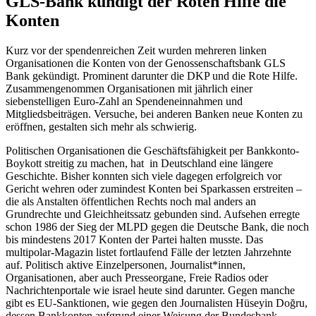
GLS-Bank kündigt der Roten Hilfe die
Konten
Kurz vor der spendenreichen Zeit wurden mehreren linken
Organisationen die Konten von der Genossenschaftsbank GLS
Bank gekündigt. Prominent darunter die DKP und die Rote Hilfe.
Zusammengenommen Organisationen mit jährlich einer
siebenstelligen Euro-Zahl an Spendeneinnahmen und
Mitgliedsbeiträgen. Versuche, bei anderen Banken neue Konten zu
eröffnen, gestalten sich mehr als schwierig.
Politischen Organisationen die Geschäftsfähigkeit per Bankkonto-
Boykott streitig zu machen, hat in Deutschland eine längere
Geschichte. Bisher konnten sich viele dagegen erfolgreich vor
Gericht wehren oder zumindest Konten bei Sparkassen erstreiten –
die als Anstalten öffentlichen Rechts noch mal anders an
Grundrechte und Gleichheitssatz gebunden sind. Aufsehen erregte
schon 1986 der Sieg der MLPD gegen die Deutsche Bank, die noch
bis mindestens 2017 Konten der Partei halten musste. Das
multipolar-Magazin listet fortlaufend Fälle der letzten Jahrzehnte
auf. Politisch aktive Einzelpersonen, Journalist*innen,
Organisationen, aber auch Presseorgane, Freie Radios oder
Nachrichtenportale wie israel heute sind darunter. Gegen manche
gibt es EU-Sanktionen, wie gegen den Journalisten Hüseyin Doğru,
dessen Bankkonten aufgrund einer Weisung der Bundesbank