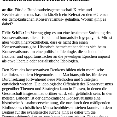
antifa:
Für die Bundesarbeitsgemeinschaft Kirche und
Rechtsextremismus hast du kürzlich ein Referat zu den »Grenzen
des demokratischen Konservatismus« gehalten. Worum ging es
dabei?
Felix Schilk:
Im Vortrag ging es um eine bestimmte Strömung des
Konservatismus, die christlich und humanistisch geprägt ist. Mir ist
aber wichtig hervorzuheben, dass es nicht den einen
Konservatismus gibt. Historisch betrachtet handelt es sich beim
Konservatismus um eine politische Ideologie, die sich deutlich
flexibler und opportunistischer an die jeweiligen Epochen anpasst
als etwa liberale oder sozialistische Ideologien.
Den Kern des konservativen Denkens bilden nicht moralische
Leitlinien, sondern Hegemonie- und Machtansprüche, für deren
Durchsetzung fortwährend neue Methoden und Strategien
entwickelt werden. Die ideologische Offenheit des Konservatismus
gegenüber Themen und Strategien kann in Phasen, in denen die
Gesellschaft insgesamt autoritärer wird, sehr gefährlich sein. In den
meisten Ländern ist der demokratische Konservatismus eine
historische Ausnahmeerscheinung, die nur durch den mäßigenden
Einfluss des christlichen Menschenbildes entstehen konnte. In dem
Beitrag für die evangelische Kirche ging es daher um die
Deutungskämpfe darum, was heute konservativ ist. Die wichtige