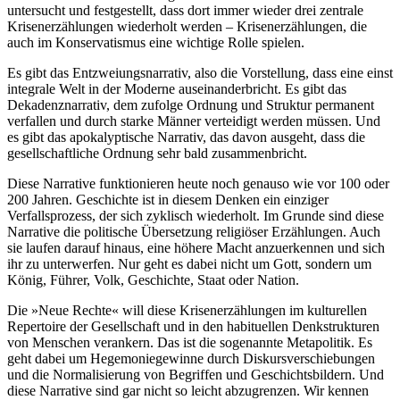
untersucht und festgestellt, dass dort immer wieder drei zentrale
Krisenerzählungen wiederholt werden – Krisenerzählungen, die
auch im Konservatismus eine wichtige Rolle spielen.
Es gibt das Entzweiungsnarrativ, also die Vorstellung, dass eine einst
integrale Welt in der Moderne auseinanderbricht. Es gibt das
Dekadenznarrativ, dem zufolge Ordnung und Struktur permanent
verfallen und durch starke Männer verteidigt werden müssen. Und
es gibt das apokalyptische Narrativ, das davon ausgeht, dass die
gesellschaftliche Ordnung sehr bald zusammenbricht.
Diese Narrative funktionieren heute noch genauso wie vor 100 oder
200 Jahren. Geschichte ist in diesem Denken ein einziger
Verfallsprozess, der sich zyklisch wiederholt. Im Grunde sind diese
Narrative die politische Übersetzung religiöser Erzählungen. Auch
sie laufen darauf hinaus, eine höhere Macht anzuerkennen und sich
ihr zu unterwerfen. Nur geht es dabei nicht um Gott, sondern um
König, Führer, Volk, Geschichte, Staat oder Nation.
Die »Neue Rechte« will diese Krisenerzählungen im kulturellen
Repertoire der Gesellschaft und in den habituellen Denkstrukturen
von Menschen verankern. Das ist die sogenannte Metapolitik. Es
geht dabei um Hegemoniegewinne durch Diskursverschiebungen
und die Normalisierung von Begriffen und Geschichtsbildern. Und
diese Narrative sind gar nicht so leicht abzugrenzen. Wir kennen