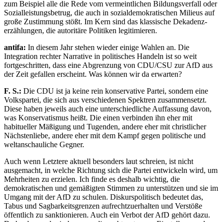
zum Beispiel alle die Rede vom vermeintlichen Bildungsverfall oder
Sozialleistungsbetrug, die auch in sozialdemokratischen Milieus auf
große Zustimmung stößt. Im Kern sind das klassische Dekadenz-
erzählungen, die autoritäre Politiken legitimieren.
antifa:
In diesem Jahr stehen wieder einige Wahlen an. Die
Integration rechter Narrative in politisches Handeln ist so weit
fortgeschritten, dass eine Abgrenzung von CDU/CSU zur AfD aus
der Zeit gefallen erscheint. Was können wir da erwarten?
F. S.:
Die CDU ist ja keine rein konservative Partei, sondern eine
Volkspartei, die sich aus verschiedenen Spektren zusammensetzt.
Diese haben jeweils auch eine unterschiedliche Auffassung davon,
was Konservatismus heißt. Die einen verbinden ihn eher mit
habitueller Mäßigung und Tugenden, andere eher mit christlicher
Nächstenliebe, andere eher mit dem Kampf gegen politische und
weltanschauliche Gegner.
Auch wenn Letztere aktuell besonders laut schreien, ist nicht
ausgemacht, in welche Richtung sich die Partei entwickeln wird, um
Mehrheiten zu erzielen. Ich finde es deshalb wichtig, die
demokratischen und gemäßigten Stimmen zu unterstützen und sie im
Umgang mit der AfD zu schulen. Diskurspolitisch bedeutet das,
Tabus und Sagbarkeitsgrenzen aufrechtzuerhalten und Verstöße
öffentlich zu sanktionieren. Auch ein Verbot der AfD gehört dazu.