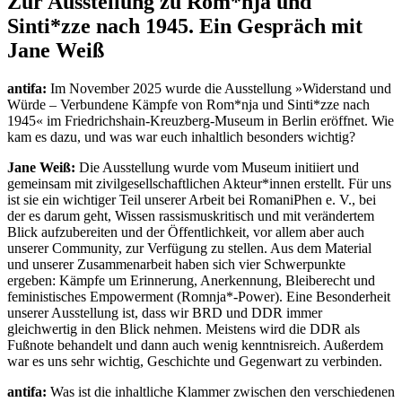
Zur Ausstellung zu Rom*nja und
Sinti*zze nach 1945. Ein Gespräch mit
Jane Weiß
antifa:
Im November 2025 wurde die Ausstellung »Widerstand und
Würde – Verbundene Kämpfe von Rom*nja und Sinti*zze nach
1945« im Friedrichshain-Kreuzberg-Museum in Berlin eröffnet. Wie
kam es dazu, und was war euch inhaltlich besonders wichtig?
Jane Weiß:
Die Ausstellung wurde vom Museum initiiert und
gemeinsam mit zivilgesellschaftlichen Akteur*innen erstellt. Für uns
ist sie ein wichtiger Teil unserer Arbeit bei RomaniPhen e. V., bei
der es darum geht, Wissen rassismuskritisch und mit verändertem
Blick aufzubereiten und der Öffentlichkeit, vor allem aber auch
unserer Community, zur Verfügung zu stellen. Aus dem Material
und unserer Zusammenarbeit haben sich vier Schwerpunkte
ergeben: Kämpfe um Erinnerung, Anerkennung, Bleiberecht und
feministisches Empowerment (Romnja*-Power). Eine Besonderheit
unserer Ausstellung ist, dass wir BRD und DDR immer
gleichwertig in den Blick nehmen. Meistens wird die DDR als
Fußnote behandelt und dann auch wenig kenntnisreich. Außerdem
war es uns sehr wichtig, Geschichte und Gegenwart zu verbinden.
antifa:
Was ist die inhaltliche Klammer zwischen den verschiedenen