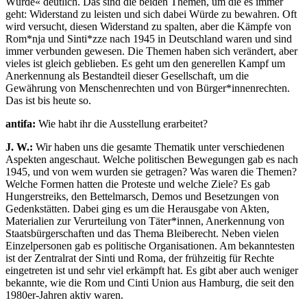
Würde« deutlich. Das sind die beiden Themen, um die es immer
geht: Widerstand zu leisten und sich dabei Würde zu bewahren. Oft
wird versucht, diesen Widerstand zu spalten, aber die Kämpfe von
Rom*nja und Sinti*zze nach 1945 in Deutschland waren und sind
immer verbunden gewesen. Die Themen haben sich verändert, aber
vieles ist gleich geblieben. Es geht um den generellen Kampf um
Anerkennung als Bestandteil dieser Gesellschaft, um die
Gewährung von Menschenrechten und von Bürger*innenrechten.
Das ist bis heute so.
antifa:
Wie habt ihr die Ausstellung erarbeitet?
J. W.:
Wir haben uns die gesamte Thematik unter verschiedenen
Aspekten angeschaut. Welche politischen Bewegungen gab es nach
1945, und von wem wurden sie getragen? Was waren die Themen?
Welche Formen hatten die Proteste und welche Ziele? Es gab
Hungerstreiks, den Bettelmarsch, Demos und Besetzungen von
Gedenkstätten. Dabei ging es um die Herausgabe von Akten,
Materialien zur Verurteilung von Täter*innen, Anerkennung von
Staatsbürgerschaften und das Thema Bleiberecht. Neben vielen
Einzelpersonen gab es politische Organisationen. Am bekanntesten
ist der Zentralrat der Sinti und Roma, der frühzeitig für Rechte
eingetreten ist und sehr viel erkämpft hat. Es gibt aber auch weniger
bekannte, wie die Rom und Cinti Union aus Hamburg, die seit den
1980er-Jahren aktiv waren.