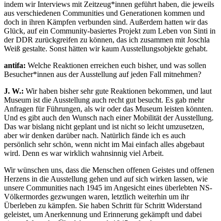
indem wir Interviews mit Zeitzeug*innen geführt haben, die jeweils
aus verschiedenen Communities und Generationen kommen und
doch in ihren Kämpfen verbunden sind. Außerdem hatten wir das
Glück, auf ein Community-basiertes Projekt zum Leben von Sinti in
der DDR zurückgreifen zu können, das ich zusammen mit Joschla
Weiß gestalte. Sonst hätten wir kaum Ausstellungsobjekte gehabt.
antifa:
Welche Reaktionen erreichen euch bisher, und was sollen
Besucher*innen aus der Ausstellung auf jeden Fall mitnehmen?
J. W.:
Wir haben bisher sehr gute Reaktionen bekommen, und laut
Museum ist die Ausstellung auch recht gut besucht. Es gab mehr
Anfragen für Führungen, als wir oder das Museum leisten könnten.
Und es gibt auch den Wunsch nach einer Mobilität der Ausstellung.
Das war bislang nicht geplant und ist nicht so leicht umzusetzen,
aber wir denken darüber nach. Natürlich fände ich es auch
persönlich sehr schön, wenn nicht im Mai einfach alles abgebaut
wird. Denn es war wirklich wahnsinnig viel Arbeit.
Wir wünschen uns, dass die Menschen offenen Geistes und offenen
Herzens in die Ausstellung gehen und auf sich wirken lassen, wie
unsere Communities nach 1945 im Angesicht eines überlebten NS-
Völkermordes gezwungen waren, letztlich weiterhin um ihr
Überleben zu kämpfen. Sie haben Schritt für Schritt Widerstand
geleistet, um Anerkennung und Erinnerung gekämpft und dabei