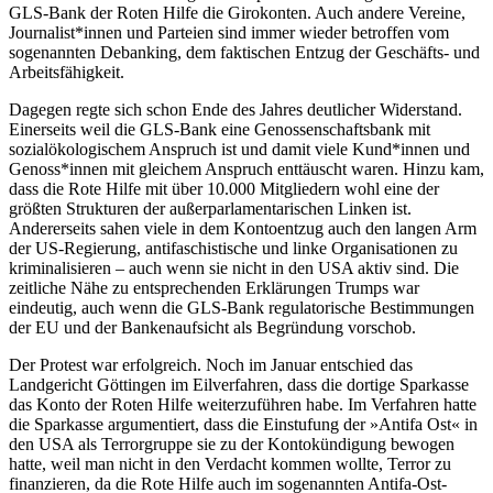
GLS-Bank der Roten Hilfe die Girokonten. Auch andere Vereine,
Journalist*innen und Parteien sind immer wieder betroffen vom
sogenannten Debanking, dem faktischen Entzug der Geschäfts- und
Arbeitsfähigkeit.
Dagegen regte sich schon Ende des Jahres deutlicher Widerstand.
Einerseits weil die GLS-Bank eine Genossenschaftsbank mit
sozialökologischem Anspruch ist und damit viele Kund*innen und
Genoss*innen mit gleichem Anspruch enttäuscht waren. Hinzu kam,
dass die Rote Hilfe mit über 10.000 Mitgliedern wohl eine der
größten Strukturen der außerparlamentarischen Linken ist.
Andererseits sahen viele in dem Kontoentzug auch den langen Arm
der US-Regierung, antifaschistische und linke Organisationen zu
kriminalisieren – auch wenn sie nicht in den USA aktiv sind. Die
zeitliche Nähe zu entsprechenden Erklärungen Trumps war
eindeutig, auch wenn die GLS-Bank regulatorische Bestimmungen
der EU und der Bankenaufsicht als Begründung vorschob.
Der Protest war erfolgreich. Noch im Januar entschied das
Landgericht Göttingen im Eilverfahren, dass die dortige Sparkasse
das Konto der Roten Hilfe weiterzuführen habe. Im Verfahren hatte
die Sparkasse argumentiert, dass die Einstufung der »Antifa Ost« in
den USA als Terrorgruppe sie zu der Kontokündigung bewogen
hatte, weil man nicht in den Verdacht kommen wollte, Terror zu
finanzieren, da die Rote Hilfe auch im sogenannten Antifa-Ost-