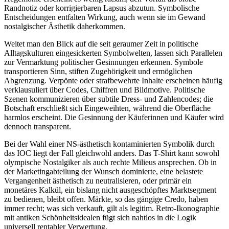
Randnotiz oder korrigierbaren Lapsus abzutun. Symbolische
Entscheidungen entfalten Wirkung, auch wenn sie im Gewand
nostalgischer Ästhetik daherkommen.
Weitet man den Blick auf die seit geraumer Zeit in politische
Alltagskulturen eingesickerten Symbolwelten, lassen sich Parallelen
zur Vermarktung politischer Gesinnungen erkennen. Symbole
transportieren Sinn, stiften Zugehörigkeit und ermöglichen
Abgrenzung. Verpönte oder strafbewehrte Inhalte erscheinen häufig
verklausuliert über Codes, Chiffren und Bildmotive. Politische
Szenen kommunizieren über subtile Dress- und Zahlencodes; die
Botschaft erschließt sich Eingeweihten, während die Oberfläche
harmlos erscheint. Die Gesinnung der Käuferinnen und Käufer wird
dennoch transparent.
Bei der Wahl einer NS-ästhetisch kontaminierten Symbolik durch
das IOC liegt der Fall gleichwohl anders. Das T-Shirt kann sowohl
olympische Nostalgiker als auch rechte Milieus ansprechen. Ob in
der Marketingabteilung der Wunsch dominierte, eine belastete
Vergangenheit ästhetisch zu neutralisieren, oder primär ein
monetäres Kalkül, ein bislang nicht ausgeschöpftes Marktsegment
zu bedienen, bleibt offen. Märkte, so das gängige Credo, haben
immer recht; was sich verkauft, gilt als legitim. Retro-Ikonographie
mit antiken Schönheitsidealen fügt sich nahtlos in die Logik
universell rentabler Verwertung.