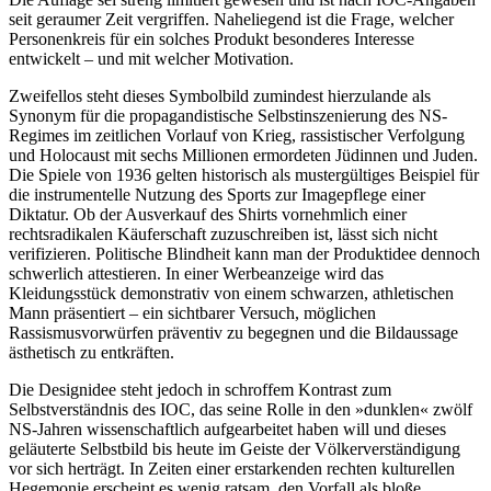
seit geraumer Zeit vergriffen. Naheliegend ist die Frage, welcher
Personenkreis für ein solches Produkt besonderes Interesse
entwickelt – und mit welcher Motivation.
Zweifellos steht dieses Symbolbild zumindest hierzulande als
Synonym für die propagandistische Selbstinszenierung des NS-
Regimes im zeitlichen Vorlauf von Krieg, rassistischer Verfolgung
und Holocaust mit sechs Millionen ermordeten Jüdinnen und Juden.
Die Spiele von 1936 gelten historisch als mustergültiges Beispiel für
die instrumentelle Nutzung des Sports zur Imagepflege einer
Diktatur. Ob der Ausverkauf des Shirts vornehmlich einer
rechtsradikalen Käuferschaft zuzuschreiben ist, lässt sich nicht
verifizieren. Politische Blindheit kann man der Produktidee dennoch
schwerlich attestieren. In einer Werbeanzeige wird das
Kleidungsstück demonstrativ von einem schwarzen, athletischen
Mann präsentiert – ein sichtbarer Versuch, möglichen
Rassismusvorwürfen präventiv zu begegnen und die Bildaussage
ästhetisch zu entkräften.
Die Designidee steht jedoch in schroffem Kontrast zum
Selbstverständnis des IOC, das seine Rolle in den »dunklen« zwölf
NS-Jahren wissenschaftlich aufgearbeitet haben will und dieses
geläuterte Selbstbild bis heute im Geiste der Völkerverständigung
vor sich herträgt. In Zeiten einer erstarkenden rechten kulturellen
Hegemonie erscheint es wenig ratsam, den Vorfall als bloße