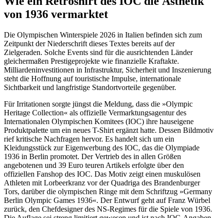
Wie ein Retroshirt des IOC die Ästhetik
von 1936 vermarktet
Die Olympischen Winterspiele 2026 in Italien befinden sich zum
Zeitpunkt der Niederschrift dieses Textes bereits auf der
Zielgeraden. Solche Events sind für die ausrichtenden Länder
gleichermaßen Prestigeprojekte wie finanzielle Kraftakte.
Milliardeninvestitionen in Infrastruktur, Sicherheit und Inszenierung
steht die Hoffnung auf touristische Impulse, internationale
Sichtbarkeit und langfristige Standortvorteile gegenüber.
Für Irritationen sorgte jüngst die Meldung, dass die »Olympic
Heritage Collection« als offizielle Vermarktungsagentur des
Internationalen Olympischen Komitees (IOC) ihre hauseigene
Produktpalette um ein neues T-Shirt ergänzt hatte. Dessen Bildmotiv
rief kritische Nachfragen hervor. Es handelt sich um ein
Kleidungsstück zur Eigenwerbung des IOC, das die Olympiade
1936 in Berlin promotet. Der Vertrieb des in allen Größen
angebotenen und 39 Euro teuren Artikels erfolgte über den
offiziellen Fanshop des IOC. Das Motiv zeigt einen muskulösen
Athleten mit Lorbeerkranz vor der Quadriga des Brandenburger
Tors, darüber die olympischen Ringe mit dem Schriftzug »Germany
Berlin Olympic Games 1936«. Der Entwurf geht auf Franz Würbel
zurück, den Chefdesigner des NS-Regimes für die Spiele von 1936.
Die Auflage sei streng limitiert gewesen und ist nach IOC-Angaben