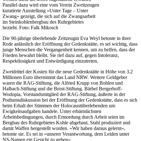
Parallel dazu wird eine vom Verein Zweitzeugen
kuratierte Ausstellung »Unter Tage – Unter
Zwang« gezeigt, die sich auf die Zwangsarbeit
im Steinkohlenbergbau des Ruhrgebietes
bezieht. Foto: Falk Mikosch
Die 90-jährige überlebende Zeitzeugin Eva Weyl betonte in ihrer
Rede anlässlich der Eröffnung der Gedenkstätte, es sei wichtig, dass
junge Menschen die Vergangenheit kennen, um zu helfen, dass der
Frieden bewahrt bleibt. Sie rief dazu auf, gegen Intoleranz,
Respektlosigkeit und Entwürdigung einzutreten.
Zweidrittel der Kosten für die neue Gedenkstätte in Höhe von 3,2
Millionen Euro übernimmt das Land NRW. Weitere Geldgeber
waren die RAG-Stiftung, die Alfried Krupp von Bohlen und
Halbach-Stiftung und die Brost-Stiftung. Bärbel Bergerhoff-
Wodopia, Vorstandsmitglied der RAG-Stiftung, äußerte in der
Podiumsdiskussion bei der Eröffnung der Gedenkstätte, dass es sich
beim Erhalt der Stimmen der Holocaustüberlebenden um
Ewigkeitsaufgaben handele. Unter erbärmlichsten
Arbeitsbedingungen, durch Ermordung durch Arbeit seien im
Bergbau des Ruhrgebietes Kohle abgebaut, Stahl produziert und
damit Waffen hergestellt worden. »Wir haben daraus gelernt«,
betonte sie. Es sei in »unserer Verantwortung, dem Leiden unter
NS-Namen ein Gesicht zu geben«.