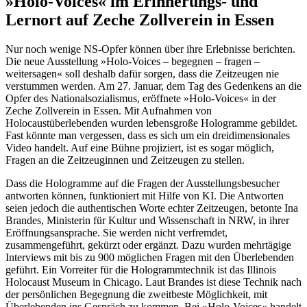
»Holo-Voices« im Erinnerungs- und
Lernort auf Zeche Zollverein in Essen
Nur noch wenige NS-Opfer können über ihre Erlebnisse berichten.
Die neue Ausstellung »Holo-Voices – begegnen – fragen –
weitersagen« soll deshalb dafür sorgen, dass die Zeitzeugen nie
verstummen werden. Am 27. Januar, dem Tag des Gedenkens an die
Opfer des Nationalsozialismus, eröffnete »Holo-Voices« in der
Zeche Zollverein in Essen. Mit Aufnahmen von
Holocaustüberlebenden wurden lebensgroße Hologramme gebildet.
Fast könnte man vergessen, dass es sich um ein dreidimensionales
Video handelt. Auf eine Bühne projiziert, ist es sogar möglich,
Fragen an die Zeitzeuginnen und Zeitzeugen zu stellen.
Dass die Hologramme auf die Fragen der Ausstellungsbesucher
antworten können, funktioniert mit Hilfe von KI. Die Antworten
seien jedoch die authentischen Worte echter Zeitzeugen, betonte Ina
Brandes, Ministerin für Kultur und Wissenschaft in NRW, in ihrer
Eröffnungsansprache. Sie werden nicht verfremdet,
zusammengeführt, gekürzt oder ergänzt. Dazu wurden mehrtägige
Interviews mit bis zu 900 möglichen Fragen mit den Überlebenden
geführt. Ein Vorreiter für die Hologrammtechnik ist das Illinois
Holocaust Museum in Chicago. Laut Brandes ist diese Technik nach
der persönlichen Begegnung die zweitbeste Möglichkeit, mit
Überlebenden ins Gespräch zu kommen. Bei »Holo-Voices« handelt