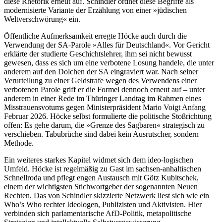
diese Rhetorik erneut auf. Schindler ordnet diese Begriffe als
modernisierte Variante der Erzählung von einer »jüdischen
Weltverschwörung« ein.
Öffentliche Aufmerksamkeit erregte Höcke auch durch die
Verwendung der SA-Parole »Alles für Deutschland«. Vor Gericht
erklärte der studierte Geschichtslehrer, ihm sei nicht bewusst
gewesen, dass es sich um eine verbotene Losung handele, die unter
anderem auf den Dolchen der SA eingraviert war. Nach seiner
Verurteilung zu einer Geldstrafe wegen des Verwendens einer
verbotenen Parole griff er die Formel dennoch erneut auf – unter
anderem in einer Rede im Thüringer Landtag im Rahmen eines
Misstrauensvotums gegen Ministerpräsident Mario Voigt Anfang
Februar 2026. Höcke selbst formulierte die politische Stoßrichtung
offen: Es gehe darum, die »Grenze des Sagbaren« strategisch zu
verschieben. Tabubrüche sind dabei kein Ausrutscher, sondern
Methode.
Ein weiteres starkes Kapitel widmet sich dem ideo-logischen
Umfeld. Höcke ist regelmäßig zu Gast im sachsen-anhaltischen
Schnellroda und pflegt engen Austausch mit Götz Kubitschek,
einem der wichtigsten Stichwortgeber der sogenannten Neuen
Rechten. Das von Schindler skizzierte Netzwerk liest sich wie ein
Who’s Who rechter Ideologen, Publizisten und Aktivisten. Hier
verbinden sich parlamentarische AfD-Politik, metapolitische