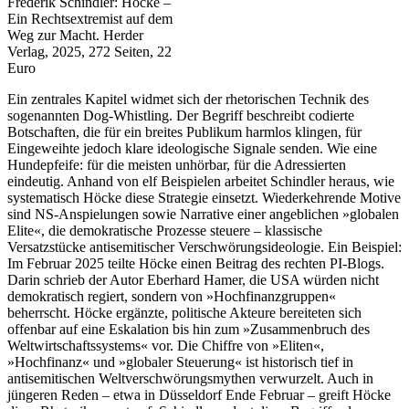
Frederik Schindler: Höcke –
Ein Rechtsextremist auf dem
Weg zur Macht. Herder
Verlag, 2025, 272 Seiten, 22
Euro
Ein zentrales Kapitel widmet sich der rhetorischen Technik des
sogenannten Dog-Whistling. Der Begriff beschreibt codierte
Botschaften, die für ein breites Publikum harmlos klingen, für
Eingeweihte jedoch klare ideologische Signale senden. Wie eine
Hundepfeife: für die meisten unhörbar, für die Adressierten
eindeutig. Anhand von elf Beispielen arbeitet Schindler heraus, wie
systematisch Höcke diese Strategie einsetzt. Wiederkehrende Motive
sind NS-Anspielungen sowie Narrative einer angeblichen »globalen
Elite«, die demokratische Prozesse steuere – klassische
Versatzstücke antisemitischer Verschwörungsideologie. Ein Beispiel:
Im Februar 2025 teilte Höcke einen Beitrag des rechten PI-Blogs.
Darin schrieb der Autor Eberhard Hamer, die USA würden nicht
demokratisch regiert, sondern von »Hochfinanzgruppen«
beherrscht. Höcke ergänzte, politische Akteure bereiteten sich
offenbar auf eine Eskalation bis hin zum »Zusammenbruch des
Weltwirtschaftssystems« vor. Die Chiffre von »Eliten«,
»Hochfinanz« und »globaler Steuerung« ist historisch tief in
antisemitischen Weltverschwörungsmythen verwurzelt. Auch in
jüngeren Reden – etwa in Düsseldorf Ende Februar – greift Höcke