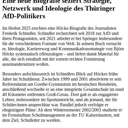
Eine neue Biografie seziert Strategie,
Netzwerk und Ideologie des Thüringer
AfD-Politikers
Im Herbst 2025 erschien eine Höcke-Biografie des Journalisten
Frederik Schindler. Schindler recherchiert seit 2018 zur AfD und
ihren Protagonisten, seit 2021 arbeitet er bei Springer insbesondere
für die verschiedenen Formate von Welt. In seinem Buch versucht
er, Ideologie, Karriereweg und Kommunikationsstrategie von Björn
Höcke systematisch offenzulegen – und liefert damit Material für
alle, die sich ernsthaft mit der extrem rechten Formierung
auseinandersetzen wollen.
Besonders aufschlussreich ist Schindlers Blick auf Höckes frühe
Jahre im Schuldienst. Zwischen 1999 und 2001 absolvierte er sein
Referendariat am Goethe-Gymnasium im hessischen Bensheim,
anschließend wechselte er an eine integrierte Gesamtschule im rund
40 Kilometer entfernten Groß-Gerau. Dort galt er als engagierter
Lehrer, insbesondere im Sportunterricht, und als jemand, der für
Schüler:innen ansprechbar war. Parallel jedoch verfolgte er
ehrgeizigere Pläne: Ab dem Wintersemester 2002/2003 studierte er
im Fernstudium Schulmanagement an der TU Kaiserslautern, mit
dem Ziel, Schulleiter zu werden.