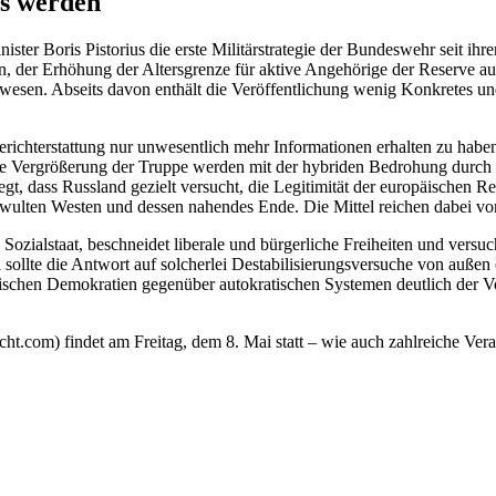
as werden
ister Boris Pistorius die erste Militärstrategie der Bundeswehr seit ih
, der Erhöhung der Altersgrenze für aktive Angehörige der Reserve au
swesen. Abseits davon enthält die Veröffentlichung wenig Konkretes un
Berichterstattung nur unwesentlich mehr Informationen erhalten zu haben
Vergrößerung der Truppe werden mit der hybriden Bedrohung durch das
 belegt, dass Russland gezielt versucht, die Legitimität der europäisch
chwulten Westen und dessen nahendes Ende. Die Mittel reichen dabei vo
Sozialstaat, beschneidet liberale und bürgerliche Freiheiten und versu
sollte die Antwort auf solcherlei Destabilisierungsversuche von außen
rischen Demokratien gegenüber autokratischen Systemen deutlich der Vorzu
cht.com) findet am Freitag, dem 8. Mai statt – wie auch zahlreiche Ver