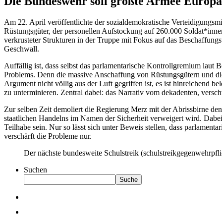
Die Bundeswehr soll größte Armee Europ
Am 22. April veröffentlichte der sozialdemokratische Verteidigungsmin
Rüstungsgüter, der personellen Aufstockung auf 260.000 Soldat*innen
verkrusteter Strukturen in der Truppe mit Fokus auf das Beschaffung
Geschwall.
Auffällig ist, dass selbst das parlamentarische Kontrollgremium laut 
Problems. Denn die massive Anschaffung von Rüstungsgütern und die 
Argument nicht völlig aus der Luft gegriffen ist, es ist hinreichend
zu unterminieren. Zentral dabei: das Narrativ vom dekadenten, vers
Zur selben Zeit demoliert die Regierung Merz mit der Abrissbirne den 
staatlichen Handelns im Namen der Sicherheit verweigert wird. Dabei 
Teilhabe sein. Nur so lässt sich unter Beweis stellen, dass parlamenta
verschärft die Probleme nur.
Der nächste bundesweite Schulstreik (schulstreikgegenwehrpfli
Suchen
Suche