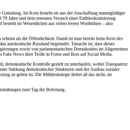
rer Gründung. Im Kern besteht sie aus der Anschaffung mannigfaltiger
f 70 Jahre und dem erneuten Versuch einer Entbürokratisierung
d besteht im Wesentlichen aus vielen leeren Worthülsen – also
 scheint als die Öffentlichkeit. Damit ist man bereits beim Kern des
 autokratische Russland begründet. Tatsache ist, dass dieses
en Regierungen sowie von parlamentarischen Demokratien im Allgemeinen
n Fake News über Trolle in Foren und Bots auf Social Media.
cht, demokratische Kontrolle gezielt zu unterlaufen, wobei Transparenz
 eine Stärkung demokratischer Strukturen und der Ausbau sozialer
g zu geben ist. Die Militärstrategie liefert all das nicht, sie
anstaltungen zum Tag der Befreiung.