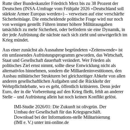
Rutte über Bundeskanzler Friedrich Merz bis zu 38 Prozent der
Deutschen (INSA-Umfrage vom Frühjahr 2026 »Deutschland soll
stärkste Armee Europas werden«) – verweisen auf eine verschärfte
Sicherheitslage. Die entscheidende politische Frage wird nur noch
von wenigen gestellt: Führen immer höhere Militärausgaben
tatsächlich zu mehr Sicherheit, oder befördern sie eine Dynamik, in
der jede Aufrüstung die nächste nach sich zieht und unweigerlich im
Krieg mündet.
Aus einer zunächst als Ausnahme begründeten »Zeitenwende« ist
ein umfassendes Aufrüstungsprogramm geworden, das Wirtschaft,
Staat und Gesellschaft dauerhaft verändert. Wer Frieden als
politisches Ziel ernst nimmt, sollte diese Entwicklung nicht als
alternativlos hinnehmen, sondern die Milliardeninvestitionen, den
Ausbau militärischer Strukturen bei gleichzeitiger Abkehr von allen
anderen gesellschaftlichen Aufgaben und die Rückkehr der
Wehrpflichtdebatte, wo es geht, öffentlich kritisieren. Denn jeder
Euro, der in die Vorbereitung auf den Krieg fließt, fehlt an anderer
Stelle – und Aufrüstung allein hat noch keinen Konflikt gelöst.
IMI-Studie 2026/01: Die Zukunft ist olivgrün. Der
Umbau der Gesellschaft für das Kriegsgeschäft.
Download bei der Informations-stelle Militarisierung
(IMI e. V.) unter imi-online.de