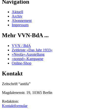
Navigation
Aktuell
Archiv
Abonnement
Impressum
Mehr VVN-BdA ...
VVN / BdA
Zeitleiste »Das Jahr 1933«
»Neofa«-Ausstellung
»nonpd«-Kampagne
Online-Shop
Kontakt
Zeitschrift “antifa”
Magdalenenstr. 19, 10365 Berlin
Redaktion:
Kontaktformular