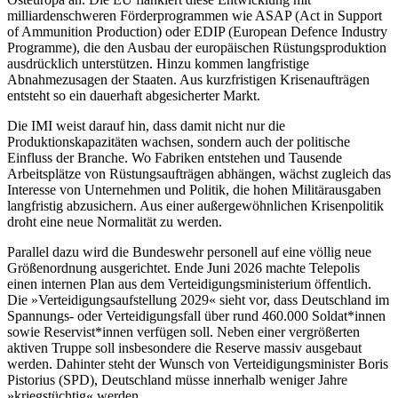
milliardenschweren Förderprogrammen wie ASAP (Act in Support
of Ammunition Production) oder EDIP (European Defence Industry
Programme), die den Ausbau der europäischen Rüstungsproduktion
ausdrücklich unterstützen. Hinzu kommen langfristige
Abnahmezusagen der Staaten. Aus kurzfristigen Krisenaufträgen
entsteht so ein dauerhaft abgesicherter Markt.
Die IMI weist darauf hin, dass damit nicht nur die
Produktionskapazitäten wachsen, sondern auch der politische
Einfluss der Branche. Wo Fabriken entstehen und Tausende
Arbeitsplätze von Rüstungsaufträgen abhängen, wächst zugleich das
Interesse von Unternehmen und Politik, die hohen Militärausgaben
langfristig abzusichern. Aus einer außergewöhnlichen Krisenpolitik
droht eine neue Normalität zu werden.
Parallel dazu wird die Bundeswehr personell auf eine völlig neue
Größenordnung ausgerichtet. Ende Juni 2026 machte Telepolis
einen internen Plan aus dem Verteidigungsministerium öffentlich.
Die »Verteidigungsaufstellung 2029« sieht vor, dass Deutschland im
Spannungs- oder Verteidigungsfall über rund 460.000 Soldat*innen
sowie Reservist*innen verfügen soll. Neben einer vergrößerten
aktiven Truppe soll insbesondere die Reserve massiv ausgebaut
werden. Dahinter steht der Wunsch von Verteidigungsminister Boris
Pistorius (SPD), Deutschland müsse innerhalb weniger Jahre
»kriegstüchtig« werden.