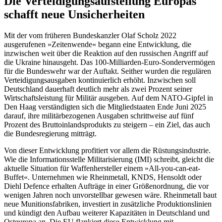
Die Verteidigungsaufstellung Europas
schafft neue Unsicherheiten
Mit der vom früheren Bundeskanzler Olaf Scholz 2022
ausgerufenen »Zeitenwende« begann eine Entwicklung, die
inzwischen weit über die Reaktion auf den russischen Angriff auf
die Ukraine hinausgeht. Das 100-Milliarden-Euro-Sondervermögen
für die Bundeswehr war der Auftakt. Seither wurden die regulären
Verteidigungsausgaben kontinuierlich erhöht. Inzwischen soll
Deutschland dauerhaft deutlich mehr als zwei Prozent seiner
Wirtschaftsleistung für Militär ausgeben. Auf dem NATO-Gipfel in
Den Haag verständigten sich die Mitgliedstaaten Ende Juni 2025
darauf, ihre militärbezogenen Ausgaben schrittweise auf fünf
Prozent des Bruttoinlandsprodukts zu steigern – ein Ziel, das auch
die Bundesregierung mitträgt.
Von dieser Entwicklung profitiert vor allem die Rüstungsindustrie.
Wie die Informationsstelle Militarisierung (IMI) schreibt, gleicht die
aktuelle Situation für Waffenhersteller einem »All-you-can-eat-
Buffet«. Unternehmen wie Rheinmetall, KNDS, Hensoldt oder
Diehl Defence erhalten Aufträge in einer Größenordnung, die vor
wenigen Jahren noch unvorstellbar gewesen wäre. Rheinmetall baut
neue Munitionsfabriken, investiert in zusätzliche Produktionslinien
und kündigt den Aufbau weiterer Kapazitäten in Deutschland und
Osteuropa an. Die EU flankiert diese Entwicklung mit