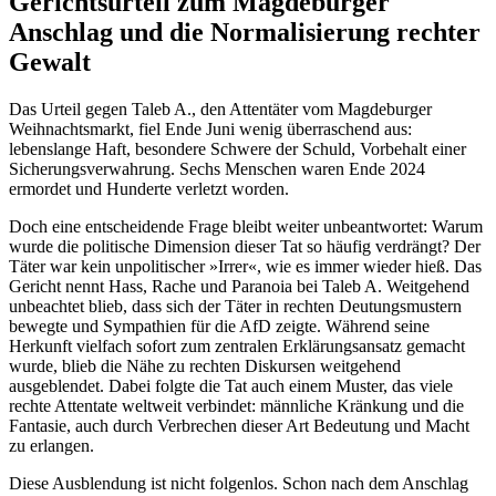
Gerichtsurteil zum Magdeburger
Anschlag und die Normalisierung rechter
Gewalt
Das Urteil gegen Taleb A., den Attentäter vom Magdeburger
Weihnachtsmarkt, fiel Ende Juni wenig überraschend aus:
lebenslange Haft, besondere Schwere der Schuld, Vorbehalt einer
Sicherungsverwahrung. Sechs Menschen waren Ende 2024
ermordet und Hunderte verletzt worden.
Doch eine entscheidende Frage bleibt weiter unbeantwortet: Warum
wurde die politische Dimension dieser Tat so häufig verdrängt? Der
Täter war kein unpolitischer »Irrer«, wie es immer wieder hieß. Das
Gericht nennt Hass, Rache und Paranoia bei Taleb A. Weitgehend
unbeachtet blieb, dass sich der Täter in rechten Deutungsmustern
bewegte und Sympathien für die AfD zeigte. Während seine
Herkunft vielfach sofort zum zentralen Erklärungsansatz gemacht
wurde, blieb die Nähe zu rechten Diskursen weitgehend
ausgeblendet. Dabei folgte die Tat auch einem Muster, das viele
rechte Attentate weltweit verbindet: männliche Kränkung und die
Fantasie, auch durch Verbrechen dieser Art Bedeutung und Macht
zu erlangen.
Diese Ausblendung ist nicht folgenlos. Schon nach dem Anschlag